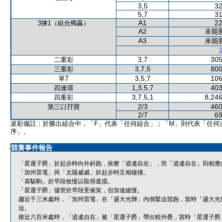
3,5
32
5,7
31
A1
22
3揀1（組合獨贏）
A2
未能
A3
未能
3,7
305
二重彩
3,7,5
800
三重彩
3,5,7
106
單T
1,3,5,7
403
四連環
3,7,5,1
8,246
四重彩
2/3
460
第三口孖寶
2/7
69
派彩備註：於勝出組合中，「F」代表「任何組合」；「M」則代表「任何
序」。
競賽事件報告
「星運子爵」於起步時向外斜跑，挨擦「逍遙自在」，而「逍遙自在」則相應
「加州雷電」與「太陽威威」於起步時互相碰撞。
「喜駿駒」於早段收慢以取得遮擋。
「星運子爵」儘管於早段受催策，但加速緩慢。
趨近千三米處時，「加州雷電」在「盛大光輝」內側緊迫競跑，當時「盛大光
迫。
接近六百米處時，「逍遙自在」被「星運子爵」帶出較外疊，當時「星運子爵