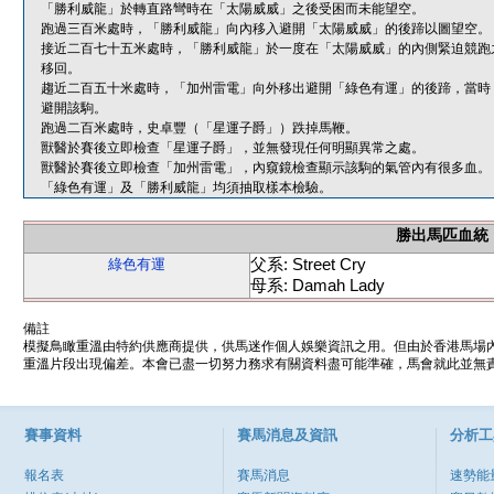
「勝利威龍」於轉直路彎時在「太陽威威」之後受困而未能望空。
跑過三百米處時，「勝利威龍」向內移入避開「太陽威威」的後蹄以圖望空。
接近二百七十五米處時，「勝利威龍」於一度在「太陽威威」的內側緊迫競跑
移回。
趨近二百五十米處時，「加州雷電」向外移出避開「綠色有運」的後蹄，當時
避開該駒。
跑過二百米處時，史卓豐（「星運子爵」）跌掉馬鞭。
獸醫於賽後立即檢查「星運子爵」，並無發現任何明顯異常之處。
獸醫於賽後立即檢查「加州雷電」，內窺鏡檢查顯示該駒的氣管內有很多血。
「綠色有運」及「勝利威龍」均須抽取樣本檢驗。
勝出馬匹血統
父系: Street Cry
綠色有運
母系: Damah Lady
備註
模擬鳥瞰重溫由特約供應商提供，供馬迷作個人娛樂資訊之用。但由於香港馬場
重溫片段出現偏差。本會已盡一切努力務求有關資料盡可能準確，馬會就此並無責
賽事資料
賽馬消息及資訊
分析工
報名表
賽馬消息
速勢能