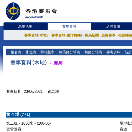
馬場活動
賽馬資訊
足球資訊
賽事資料(本地)
|
賽事資料(越洋轉播)
|
賽馬新聞
|
主要賽事
|
視聽播
報名表
排位表
即時賠率
練馬師分場表
騎師分場表
參考資料
統計
賽事日期: 23/06/2021 跑馬地
第 4 場 (771)
第二班 - 1650米 - (100-80)
場地狀況
寶雲讓賽
賽道 :