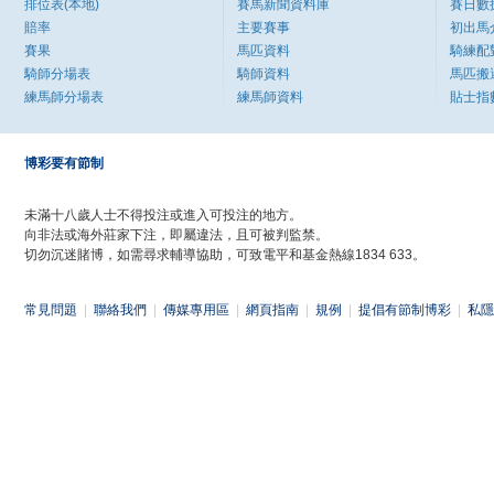
排位表(本地)
賽馬新聞資料庫
賽日數
賠率
主要賽事
初出馬
賽果
馬匹資料
騎練配
騎師分場表
騎師資料
馬匹搬
練馬師分場表
練馬師資料
貼士指
博彩要有節制
未滿十八歲人士不得投注或進入可投注的地方。
向非法或海外莊家下注，即屬違法，且可被判監禁。
切勿沉迷賭博，如需尋求輔導協助，可致電平和基金熱線1834 633。
常見問題
|
聯絡我們
|
傳媒專用區
|
網頁指南
|
規例
|
提倡有節制博彩
|
私隱