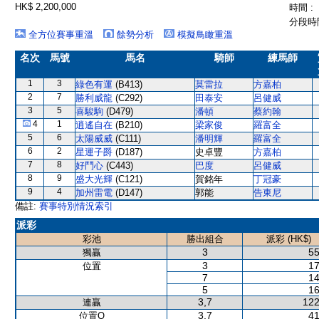
HK$ 2,200,000
時間 :
分段時間
全方位賽事重溫
餘勢分析
模擬鳥瞰重溫
名次
馬號
馬名
騎師
練馬師
1
3
綠色有運
(B413)
莫雷拉
方嘉柏
2
7
勝利威龍
(C292)
田泰安
呂健威
3
5
喜駿駒
(D479)
潘頓
蔡約翰
4
1
逍遙自在
(B210)
梁家俊
羅富全
5
6
太陽威威
(C111)
潘明輝
羅富全
6
2
星運子爵
(D187)
史卓豐
方嘉柏
7
8
好鬥心
(C443)
巴度
呂健威
8
9
盛大光輝
(C121)
賀銘年
丁冠豪
9
4
加州雷電
(D147)
郭能
告東尼
備註:
賽事特別情況索引
派彩
彩池
勝出組合
派彩 (HK$)
3
55
獨贏
3
17
位置
7
14
5
16
3,7
122
連贏
3,7
41
位置Q