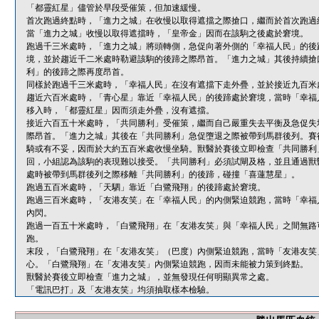
「都靈紅星」儘管於早段受催策，但加速緩慢。
首次跑過終點時，「進力之城」在收慢以取得遮擋之際搶口，繼而於首次跑過
當「進力之城」收慢以取得遮擋時，「皇帝金」因而在該駒之後處於窘境。
跑過千三米處時，「進力之城」將頭轉側，急促向著外側的「幸福人民」的後
境，並於趨近千二米處時勒避該駒的後蹄之際昂首。「進力之城」其後持續搶
利」的後蹄之際再度昂首。
同樣於跑過千三米處時，「幸福人民」在沒有遮擋下走外疊，並於接近九百米
趨近六百米處時，「青心星」靠近「幸福人民」的後蹄處於窘境，當時「幸福
移入時，「都靈紅星」因而須走外疊，沒有遮擋。
接近六百五十米處時，「共同勝利」受催策，繼而自己嚴重失去平衡及急促失
際昂首。「進力之城」其後在「共同勝利」急促墮退之際被帶到馬群後列。賽
騎或有不妥，因而於大約五百米處收慢坐騎。獸醫於賽後立即檢查「共同勝利
回，小組認為該駒的表現難以接受。「共同勝利」必須試閘及格，並且通過獸
處時被帶到馬群後列之際移離「共同勝利」的後蹄，碰撞「喜蓮慧星」。
跑過五百米處時，「天駟」靠近「白鷺飛翔」的後蹄處於窘境。
跑過三百米處時，「友港友笑」在「幸福人民」的內側緊迫競跑，當時「幸福
內閃。
跑過一百五十米處時，「白鷺飛翔」在「友港友笑」與「幸福人民」之間無路
跑。
末段，「白鷺飛翔」在「友港友笑」（巴度）內側緊迫競跑，當時「友港友笑
心。「白鷺飛翔」在「友港友笑」內側緊迫競跑，因而未能被力策到終點。
獸醫於賽後立即檢查「進力之城」，並無發現任何明顯異常之處。
「電訊巴打」及「友港友笑」均須抽取樣本檢驗。