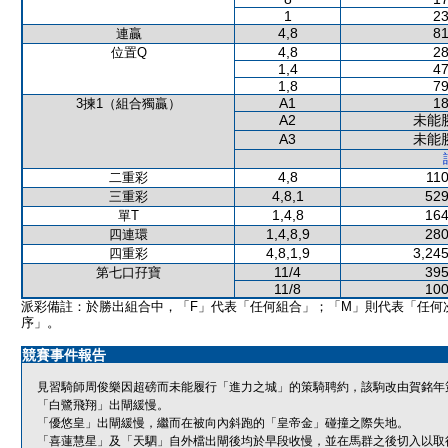
1
23
4,8
81
連贏
4,8
28
位置Q
1,4
47
1,8
79
A1
18
3揀1（組合獨贏）
A2
未能
A3
未能
4,8
110
二重彩
4,8,1
529
三重彩
1,4,8
164
單T
1,4,8,9
280
四連環
4,8,1,9
3,245
四重彩
11/4
395
第七口孖寶
11/8
100
派彩備註：於勝出組合中，「F」代表「任何組合」；「M」則代表「任何
序」。
競賽事件報告
見習騎師周俊樂因超磅而未能履行「進力之城」的策騎聘約，該駒改由賀銘年
「白鷺飛翔」出閘緩慢。
「優悠皇」出閘緩慢，繼而在被向內斜跑的「皇帝金」碰撞之際失地。
「喜蓮慧星」及「天駟」自外檔出閘後均於早段收慢，並在馬群之後切入以取