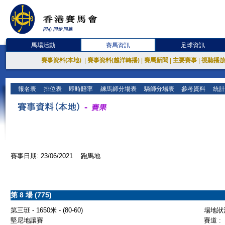
馬場活動
賽馬資訊
足球資訊
賽事資料(本地)
|
賽事資料(越洋轉播)
|
賽馬新聞
|
主要賽事
|
視聽播
報名表
排位表
即時賠率
練馬師分場表
騎師分場表
參考資料
統計
賽事日期: 23/06/2021 跑馬地
第 8 場 (775)
第三班 - 1650米 - (80-60)
場地狀況
堅尼地讓賽
賽道 :