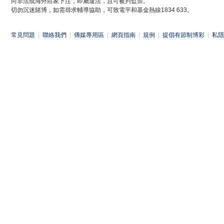
向非法或海外莊家下注，即屬違法，且可被判監禁。
切勿沉迷賭博，如需尋求輔導協助，可致電平和基金熱線1834 633。
常見問題
|
聯絡我們
|
傳媒專用區
|
網頁指南
|
規例
|
提倡有節制博彩
|
私隱