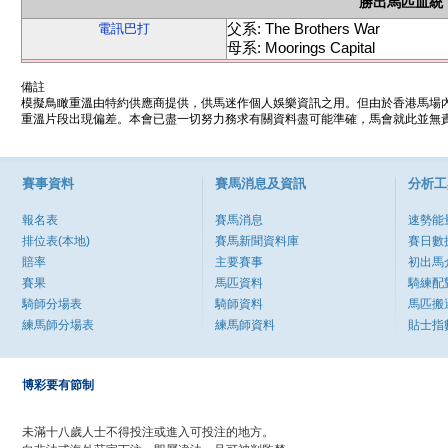
勝出馬匹血統
父系: The Brothers War
電訊巴打
母系: Moorings Capital
備註
模擬鳥瞰重溫由特約供應商提供，供馬迷作個人娛樂資訊之用。但由於香港馬場
重溫片段出現偏差。本會已盡一切努力務求有關資料盡可能準確，馬會就此並無責
賽事資料
賽馬消息及資訊
分析工
報名表
賽馬消息
速勢能
排位表(本地)
賽馬新聞資料庫
賽日數
賠率
主要賽事
初出馬
賽果
馬匹資料
騎練配
騎師分場表
騎師資料
馬匹搬
練馬師分場表
練馬師資料
貼士指
博彩要有節制
未滿十八歲人士不得投注或進入可投注的地方。