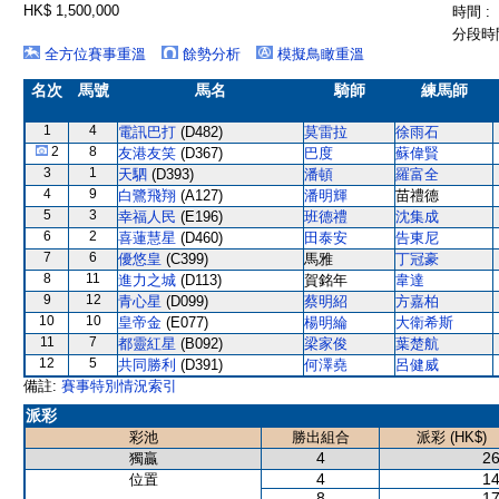
HK$ 1,500,000
時間 :
分段時間
全方位賽事重溫
餘勢分析
模擬鳥瞰重溫
名次
馬號
馬名
騎師
練馬師
1
4
電訊巴打
(D482)
莫雷拉
徐雨石
2
8
友港友笑
(D367)
巴度
蘇偉賢
3
1
天駟
(D393)
潘頓
羅富全
4
9
白鷺飛翔
(A127)
潘明輝
苗禮德
5
3
幸福人民
(E196)
班德禮
沈集成
6
2
喜蓮慧星
(D460)
田泰安
告東尼
7
6
優悠皇
(C399)
馬雅
丁冠豪
8
11
進力之城
(D113)
賀銘年
韋達
9
12
青心星
(D099)
蔡明紹
方嘉柏
10
10
皇帝金
(E077)
楊明綸
大衛希斯
11
7
都靈紅星
(B092)
梁家俊
葉楚航
12
5
共同勝利
(D391)
何澤堯
呂健威
備註:
賽事特別情況索引
派彩
彩池
勝出組合
派彩 (HK$)
4
26
獨贏
4
14
位置
8
17