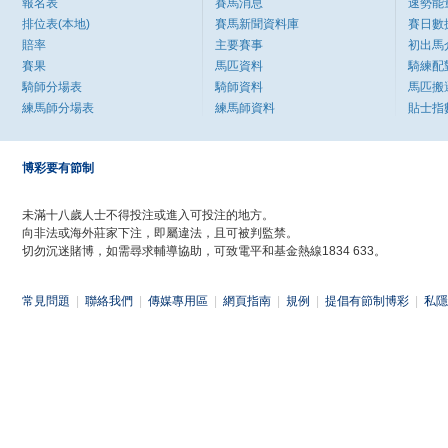
報名表
賽馬消息
速勢能
排位表(本地)
賽馬新聞資料庫
賽日數
賠率
主要賽事
初出馬
賽果
馬匹資料
騎練配
騎師分場表
騎師資料
馬匹搬
練馬師分場表
練馬師資料
貼士指
博彩要有節制
未滿十八歲人士不得投注或進入可投注的地方。
向非法或海外莊家下注，即屬違法，且可被判監禁。
切勿沉迷賭博，如需尋求輔導協助，可致電平和基金熱線1834 633。
常見問題
|
聯絡我們
|
傳媒專用區
|
網頁指南
|
規例
|
提倡有節制博彩
|
私隱