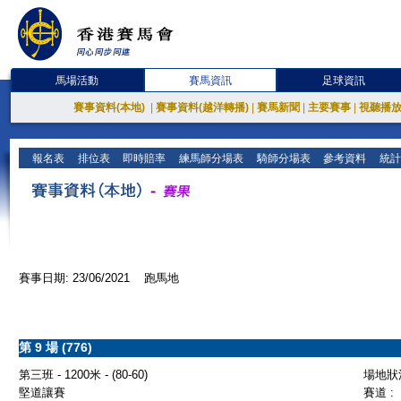
馬場活動
賽馬資訊
足球資訊
賽事資料(本地)
|
賽事資料(越洋轉播)
|
賽馬新聞
|
主要賽事
|
視聽播
報名表
排位表
即時賠率
練馬師分場表
騎師分場表
參考資料
統計
賽事日期: 23/06/2021 跑馬地
第 9 場 (776)
第三班 - 1200米 - (80-60)
場地狀況
堅道讓賽
賽道 :