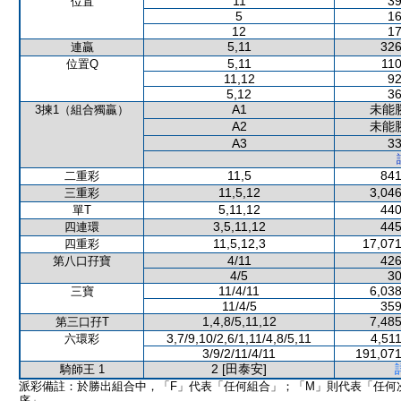
11
39
位置
5
16
12
17
5,11
326
連贏
5,11
110
位置Q
11,12
92
5,12
36
A1
未能
3揀1（組合獨贏）
A2
未能
A3
33
11,5
841
二重彩
11,5,12
3,046
三重彩
5,11,12
440
單T
3,5,11,12
445
四連環
11,5,12,3
17,071
四重彩
4/11
426
第八口孖寶
4/5
30
11/4/11
6,038
三寶
11/4/5
359
1,4,8/5,11,12
7,485
第三口孖T
3,7/9,10/2,6/1,11/4,8/5,11
4,51
六環彩
3/9/2/11/4/11
191,071
2 [田泰安]
騎師王 1
派彩備註：於勝出組合中，「F」代表「任何組合」；「M」則代表「任何
序」。