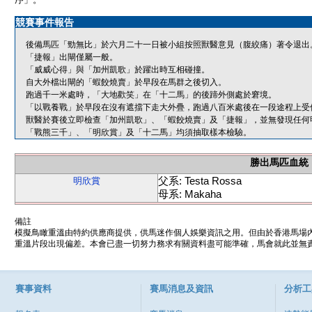
競賽事件報告
後備馬匹「勁無比」於六月二十一日被小組按照獸醫意見（腹絞痛）著令退出
「捷報」出閘僅屬一般。
「威威心得」與「加州凱歌」於躍出時互相碰撞。
自大外檔出閘的「蝦餃燒賣」於早段在馬群之後切入。
跑過千一米處時，「大地歡笑」在「十二馬」的後蹄外側處於窘境。
「以戰養戰」於早段在沒有遮擋下走大外疊，跑過八百米處後在一段途程上受
獸醫於賽後立即檢查「加州凱歌」、「蝦餃燒賣」及「捷報」，並無發現任何
「戰熊三千」、「明欣賞」及「十二馬」均須抽取樣本檢驗。
勝出馬匹血統
父系: Testa Rossa
明欣賞
母系: Makaha
備註
模擬鳥瞰重溫由特約供應商提供，供馬迷作個人娛樂資訊之用。但由於香港馬場
重溫片段出現偏差。本會已盡一切努力務求有關資料盡可能準確，馬會就此並無責
賽事資料
賽馬消息及資訊
分析工