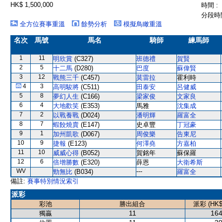
HK$ 1,500,000
時間 :
分段時間
全方位賽事重溫
餘勢分析
模擬鳥瞰重溫
名次
馬號
馬名
騎師
練馬師
1
11
明欣賞
(C327)
班德禮
賀賢
2
5
十二馬
(D280)
巴度
蘇偉賢
3
12
戰熊三千
(C457)
莫雷拉
霍利時
4
3
高明駿將
(C511)
田泰安
呂健威
5
8
夢幻人生
(C166)
梁家俊
文家良
6
4
大地歡笑
(E353)
馬雅
沈集成
7
2
以戰養戰
(D024)
潘明輝
羅富全
8
7
蝦餃燒賣
(E147)
史卓豐
丁冠豪
9
1
加州凱歌
(D067)
周俊樂
告東尼
10
9
捷報
(E123)
何澤堯
方嘉柏
11
10
威威心得
(B052)
賀銘年
蘇保羅
12
6
倍增勝數
(E320)
薛恩
大衛希斯
WV
---
勁無比
(B034)
羅富全
備註:
賽事特別情況索引
派彩
彩池
勝出組合
派彩 (HK$
11
164
獨贏