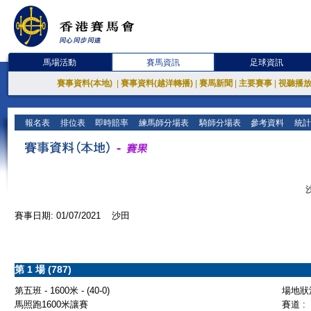
馬場活動
賽馬資訊
足球資訊
賽事資料(本地)
|
賽事資料(越洋轉播)
|
賽馬新聞
|
主要賽事
|
視聽播
報名表
排位表
即時賠率
練馬師分場表
騎師分場表
參考資料
統計
賽事日期: 01/07/2021 沙田
第 1 場 (787)
第五班 - 1600米 - (40-0)
場地狀況
馬照跑1600米讓賽
賽道 :