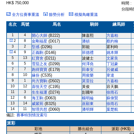
HK$ 750,000
時間 :
分段時間
全方位賽事重溫
餘勢分析
模擬鳥瞰重溫
名次
馬號
馬名
騎師
練馬師
1
4
開心大師
(B222)
陳嘉熙
方嘉柏
2
8
金剛福星
(D017)
潘頓
蔡約翰
3
2
型感
(D296)
郭能
霍利時
4
9
正義駒
(D146)
班德禮
姚本輝
5
13
紅寶舍
(D211)
波健士
文家良
6
5
雪茄之友
(D299)
何澤堯
丁冠豪
7
7
跑得寶寶
(E179)
田泰安
呂健威
8
10
緣份
(C535)
周俊樂
韋達
9
1
尚方寶駒
(D502)
莫雷拉
方嘉柏
10
12
喜悅天空
(C195)
黃俊
容天鵬
11
3
生生福運
(D274)
彭國年
徐雨石
12
6
海王駒
(D063)
楊明綸
蘇偉賢
13
14
威紫荊
(B325)
巫顯東
徐雨石
14
11
智理共想
(D060)
潘明輝
葉楚航
備註:
賽事特別情況索引
派彩
彩池
勝出組合
派彩 (HK$)