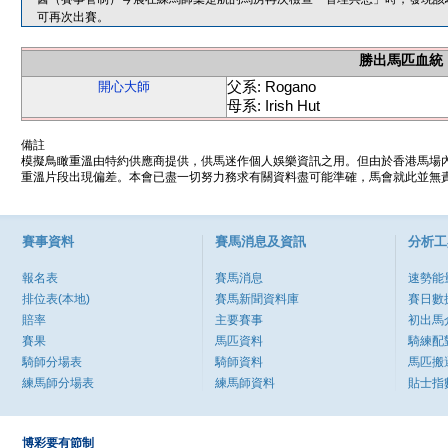
可再次出賽。
勝出馬匹血統
父系: Rogano
開心大師
母系: Irish Hut
備註
模擬鳥瞰重溫由特約供應商提供，供馬迷作個人娛樂資訊之用。但由於香港馬場
重溫片段出現偏差。本會已盡一切努力務求有關資料盡可能準確，馬會就此並無責
賽事資料
賽馬消息及資訊
分析工
報名表
賽馬消息
速勢能
排位表(本地)
賽馬新聞資料庫
賽日數
賠率
主要賽事
初出馬
賽果
馬匹資料
騎練配
騎師分場表
騎師資料
馬匹搬
練馬師分場表
練馬師資料
貼士指
博彩要有節制