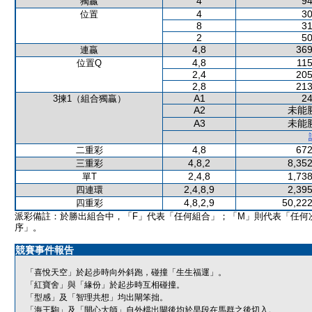
4
94
獨贏
4
30
位置
8
31
2
50
4,8
369
連贏
4,8
115
位置Q
2,4
205
2,8
213
A1
24
3揀1（組合獨贏）
A2
未能
A3
未能
4,8
672
二重彩
4,8,2
8,352
三重彩
2,4,8
1,738
單T
2,4,8,9
2,395
四連環
4,8,2,9
50,222
四重彩
派彩備註：於勝出組合中，「F」代表「任何組合」；「M」則代表「任何
序」。
競賽事件報告
「喜悅天空」於起步時向外斜跑，碰撞「生生福運」。
「紅寶舍」與「緣份」於起步時互相碰撞。
「型感」及「智理共想」均出閘笨拙。
「海王駒」及「開心大師」自外檔出閘後均於早段在馬群之後切入。