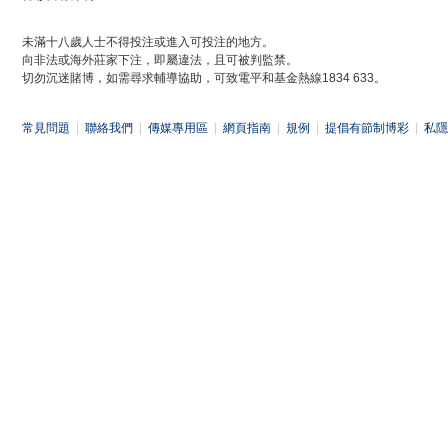
未滿十八歲人士不得投注或進入可投注的地方。
向非法或海外莊家下注，即屬違法，且可被判監禁。
切勿沉迷賭博，如需尋求輔導協助，可致電平和基金熱線1834 633。
常見問題
|
聯絡我們
|
傳媒專用區
|
網頁指南
|
規例
|
提倡有節制博彩
|
私隱