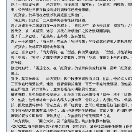
跑了一段短途程後，「尚方寶駒」收慢避開「威紫荊」（巫顯東）的後蹄，當
東，並告誡他日後在轉換跑線時須確保已充分帶離。
「紅寶舍」於早段在收慢以取得遮擋之際搶口。
「海王駒」於趨近千二米處時失去右後蹄的蹄鐵。
趨近及跑過千二米處時在一段途程上，「喜悅天空」於收慢以在「威紫荊」之
悅天空」被「威紫荊」過頭，其後在持續搶口之際收慢避開該駒。
過了千二米處後，「正義駒」走外疊，沒有遮擋。
趨近一千米處時，「海王駒」在靠近「智理共想」的後蹄處於窘境之際數度昂
「紅寶舍」於轉直路彎時走勢笨拙。
趨近二百米處時，「尚方寶駒」在「型感」內側緊迫競跑，「型感」其後被騎
與「型感」（郭能）之間受擠迫之際收慢，當時「型感」在催策下向內斜跑。
正坐騎。
接近終點時，「雪茄之友」在「紅寶舍」的後蹄內側處於窘境，當時「紅寶舍
修正。
賽後，莫雷拉表示，「尚方寶駒」因中段步速緩慢而搶口。他說，他於進入直
三百米處時須受催策。他說，儘管坐騎於跑過一百五十米處時受阻礙，但他認
後立即檢查「尚方寶駒」，並無發現任何明顯異常之處。
被查詢時，見習騎師周俊樂表示，他於過了四百米處後將「緣份」移至「紅寶
空。他說，他曾考慮進一步向內移入以推進至「雪茄之友」內側的窄位，但認
韻，因此他覺得靜待「雪茄之友」與「紅寶舍」之間出現空位是較佳的選擇。
其後該兩駒之間未有出現空位，因此他選擇將坐騎移回「雪茄之友」內側以望
獸醫於賽後立即檢查「智理共想」，並無發現任何明顯異常之處。
「尚方寶駒」、「開心大師」及「金剛福星」均須抽取樣本檢驗。
<2/7/2021 賽事獸醫報告>表現欠佳的「智理共想」於賽後曾由主任獸醫
醫（賽事管制）今晨在練馬師葉楚航的馬房再次檢查「智理共想」時，發現該