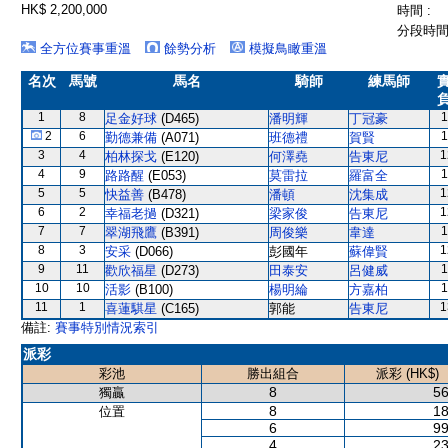
HK$ 2,200,000
時間 :
分段時間 
全方位賽事重溫
餘勢分析
模擬鳥瞰重溫
名次
馬號
馬名
騎師
練馬師
1
8
1
足金好球
(D465)
潘明輝
丁冠豪
2
6
1
勤德兼備
(A071)
班德禮
賀賢
3
4
1
柏林探戈
(E120)
何澤堯
告東尼
4
9
1
路路醒
(E053)
莫雷拉
羅富全
5
5
1
快益善
(B478)
潘頓
沈集成
6
2
1
幸福老撾
(D321)
梁家俊
告東尼
7
7
1
翠湖飛鷹
(B391)
周俊樂
韋達
8
3
1
安采
(D066)
彭國年
蘇偉賢
9
11
1
歡欣福星
(D273)
田泰安
呂健威
10
10
1
活影
(B100)
楊明綸
方嘉柏
11
1
1
喜蓮騏星
(C165)
郭能
告東尼
備註:
賽事特別情況索引
派彩
彩池
勝出組合
派彩 (HK$)
8
56
獨贏
8
18
位置
6
99
4
23