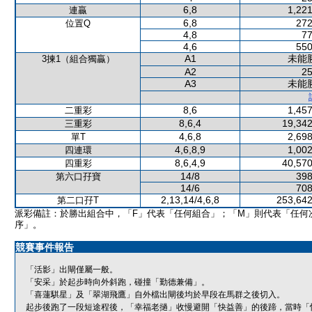
6,8
1,221
連贏
6,8
272
位置Q
4,8
77
4,6
550
A1
未能
3揀1（組合獨贏）
A2
25
A3
未能
8,6
1,457
二重彩
8,6,4
19,342
三重彩
4,6,8
2,698
單T
4,6,8,9
1,002
四連環
8,6,4,9
40,570
四重彩
14/8
398
第六口孖寶
14/6
708
2,13,14/4,6,8
253,642
第二口孖T
派彩備註：於勝出組合中，「F」代表「任何組合」；「M」則代表「任何
序」。
競賽事件報告
「活影」出閘僅屬一般。
「安采」於起步時向外斜跑，碰撞「勤德兼備」。
「喜蓮騏星」及「翠湖飛鷹」自外檔出閘後均於早段在馬群之後切入。
起步後跑了一段短途程後，「幸福老撾」收慢避開「快益善」的後蹄，當時「