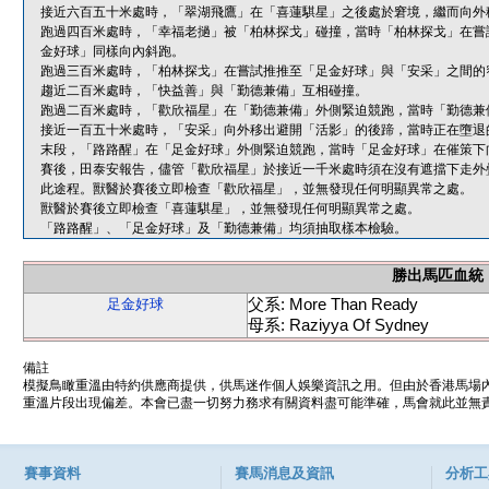
接近六百五十米處時，「翠湖飛鷹」在「喜蓮騏星」之後處於窘境，繼而向外
跑過四百米處時，「幸福老撾」被「柏林探戈」碰撞，當時「柏林探戈」在嘗
金好球」同樣向內斜跑。
跑過三百米處時，「柏林探戈」在嘗試推推至「足金好球」與「安采」之間的
趨近二百米處時，「快益善」與「勤德兼備」互相碰撞。
跑過二百米處時，「歡欣福星」在「勤德兼備」外側緊迫競跑，當時「勤德兼
接近一百五十米處時，「安采」向外移出避開「活影」的後蹄，當時正在墮退
末段，「路路醒」在「足金好球」外側緊迫競跑，當時「足金好球」在催策下
賽後，田泰安報告，儘管「歡欣福星」於接近一千米處時須在沒有遮擋下走外
此途程。獸醫於賽後立即檢查「歡欣福星」，並無發現任何明顯異常之處。
獸醫於賽後立即檢查「喜蓮騏星」，並無發現任何明顯異常之處。
「路路醒」、「足金好球」及「勤德兼備」均須抽取樣本檢驗。
勝出馬匹血統
父系: More Than Ready
足金好球
母系: Raziyya Of Sydney
備註
模擬鳥瞰重溫由特約供應商提供，供馬迷作個人娛樂資訊之用。但由於香港馬場
重溫片段出現偏差。本會已盡一切努力務求有關資料盡可能準確，馬會就此並無責
賽事資料
賽馬消息及資訊
分析工