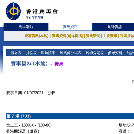
馬場活動
賽馬資訊
足球資訊
賽事資料(本地)
|
賽事資料(越洋轉播)
|
賽馬新聞
|
主要賽事
|
視聽播
報名表
排位表
即時賠率
練馬師分場表
騎師分場表
參考資料
統計
賽事日期: 01/07/2021 沙田
第 7 場 (793)
第二班 - 1800米 - (100-80)
場地狀況 
香港回歸盃（讓賽）
賽道 :