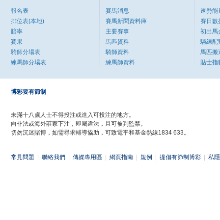
報名表
賽馬消息
速勢能
排位表(本地)
賽馬新聞資料庫
賽日數
賠率
主要賽事
初出馬
賽果
馬匹資料
騎練配
騎師分場表
騎師資料
馬匹搬
練馬師分場表
練馬師資料
貼士指
博彩要有節制
未滿十八歲人士不得投注或進入可投注的地方。
向非法或海外莊家下注，即屬違法，且可被判監禁。
切勿沉迷賭博，如需尋求輔導協助，可致電平和基金熱線1834 633。
常見問題
|
聯絡我們
|
傳媒專用區
|
網頁指南
|
規例
|
提倡有節制博彩
|
私隱