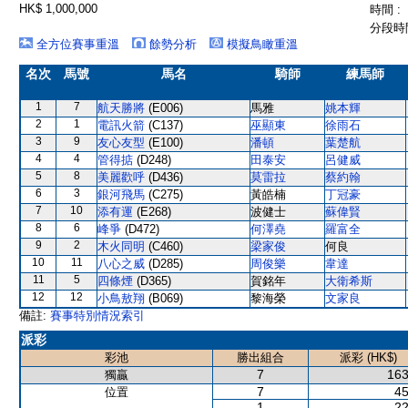
HK$ 1,000,000
時間 :
分段時間
全方位賽事重溫
餘勢分析
模擬鳥瞰重溫
名次
馬號
馬名
騎師
練馬師
1
7
航天勝將
(E006)
馬雅
姚本輝
2
1
電訊火箭
(C137)
巫顯東
徐雨石
3
9
友心友型
(E100)
潘頓
葉楚航
4
4
管得掂
(D248)
田泰安
呂健威
5
8
美麗歡呼
(D436)
莫雷拉
蔡約翰
6
3
銀河飛馬
(C275)
黃皓楠
丁冠豪
7
10
添有運
(E268)
波健士
蘇偉賢
8
6
峰爭
(D472)
何澤堯
羅富全
9
2
木火同明
(C460)
梁家俊
何良
10
11
八心之威
(D285)
周俊樂
韋達
11
5
四條煙
(D365)
賀銘年
大衛希斯
12
12
小鳥敖翔
(B069)
黎海榮
文家良
備註:
賽事特別情況索引
派彩
彩池
勝出組合
派彩 (HK$)
7
163
獨贏
7
45
位置
1
22