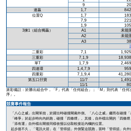
9
20
1,7
842
連贏
1,7
183
位置Q
7,9
221
1,9
105
A1
未能
3揀1（組合獨贏）
A2
未能
A3
38
7,1
1,925
二重彩
7,1,9
18,938
三重彩
1,7,9
2,469
單T
1,4,7,9
959
四連環
7,1,9,4
41,280
四重彩
11/7
1,491
第五口孖寶
11/1
80
派彩備註：於勝出組合中，「F」代表「任何組合」；「M」則代表「任何
序」。
競賽事件報告
「八心之威」出閘笨拙，於躍出時碰撞閘廂外側。「八心之威」繼而在碰撞「
「峰爭」於起步時向內斜跑，碰撞「四條煙」。其後，自外檔出閘的「四條煙
「添有運」自外檔出閘後同樣收慢以佔取較接近內欄的位置。
起步後不久，「電訊火箭」在「管得掂」外側緊迫競跑，當時「管得掂」向外