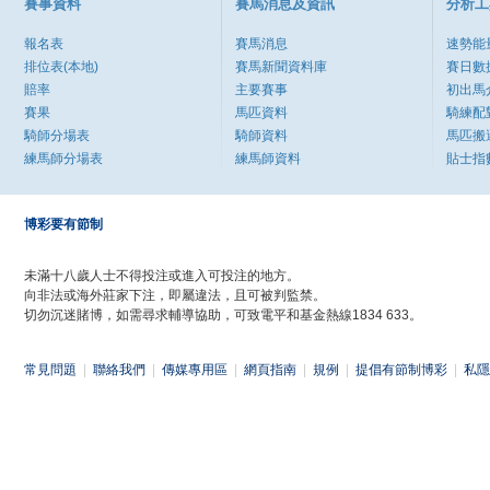
賽事資料
賽馬消息及資訊
分析工
報名表
賽馬消息
速勢能
排位表(本地)
賽馬新聞資料庫
賽日數
賠率
主要賽事
初出馬
賽果
馬匹資料
騎練配
騎師分場表
騎師資料
馬匹搬
練馬師分場表
練馬師資料
貼士指
博彩要有節制
未滿十八歲人士不得投注或進入可投注的地方。
向非法或海外莊家下注，即屬違法，且可被判監禁。
切勿沉迷賭博，如需尋求輔導協助，可致電平和基金熱線1834 633。
常見問題
|
聯絡我們
|
傳媒專用區
|
網頁指南
|
規例
|
提倡有節制博彩
|
私隱