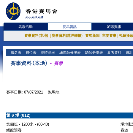
馬場活動
賽馬資訊
足球資訊
賽事資料(本地)
|
賽事資料(越洋轉播)
|
賽馬新聞
|
主要賽事
|
視聽播
報名表
排位表
即時賠率
練馬師分場表
騎師分場表
參考資料
統計
賽事日期: 07/07/2021 跑馬地
第 6 場 (812)
第四班 - 1200米 - (60-40)
場地狀況
蟠龍讓賽
賽道 :