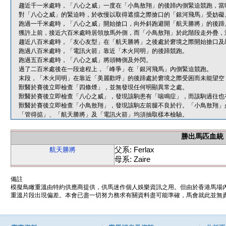
趨近千一米處時，「八心之威」一度在「小鳥敖翔」的後蹄內側緊迫競跑，當
對「八心之威」的緊迫時，於收慢以取得遮擋之際搶口的「銀河飛馬」受妨礙
跑過一千米處時，「八心之威」開始搶口，向外斜跑避開「航天勝將」的後蹄
獲許上前，接近六百米處時居領放馬外側，而「小鳥敖翔」於此階段走外疊，
趨近八百米處時，「友心友型」在「航天勝將」之後處於窘境之際開始搶口及
跑過八百米處時，「電訊火箭」靠近「木火同明」的後蹄競跑。
跑過五百米處時，「八心之威」將頭轉側及外閃。
過了二百米處後在一段途程上，「峰爭」在「銀河飛馬」內側緊迫競跑。
末段，「木火同明」在靠近「美麗歡呼」的後蹄處於窘境之際受困而未能望空
獸醫於賽後立即檢查「四條煙」，並無發現任何明顯異常之處。
獸醫於賽後立即檢查「八心之威」，發現該駒患有「喘鳴症」，而該駒過往也
獸醫於賽後立即檢查「小鳥敖翔」，發現該駒左前腿不良於行。「小鳥敖翔」
「管得掂」、「航天勝將」及「電訊火箭」均須抽取樣本檢驗。
勝出馬匹血統
父系: Ferlax
航天勝將
母系: Zaire
備註
模擬鳥瞰重溫由特約供應商提供，供馬迷作個人娛樂資訊之用。但由於香港馬場
重溫片段出現偏差。本會已盡一切努力務求有關資料盡可能準確，馬會就此並無責