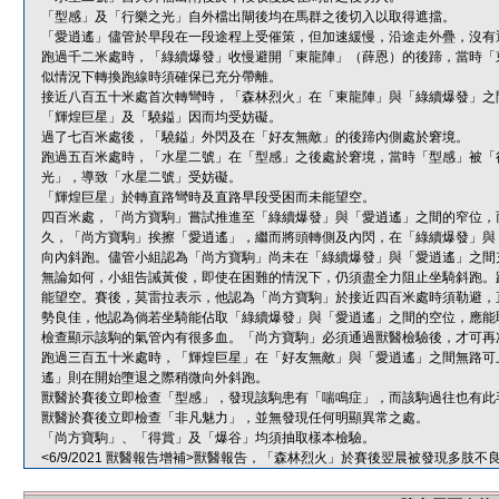
「型感」及「行樂之光」自外檔出閘後均在馬群之後切入以取得遮擋。
「愛逍遙」儘管於早段在一段途程上受催策，但加速緩慢，沿途走外疊，沒有
跑過千二米處時，「綠續爆發」收慢避開「東龍陣」（薛恩）的後蹄，當時「
似情況下轉換跑線時須確保已充分帶離。
接近八百五十米處首次轉彎時，「森林烈火」在「東龍陣」與「綠續爆發」之
「輝煌巨星」及「驍鎰」因而均受妨礙。
過了七百米處後，「驍鎰」外閃及在「好友無敵」的後蹄內側處於窘境。
跑過五百米處時，「水星二號」在「型感」之後處於窘境，當時「型感」被「
光」，導致「水星二號」受妨礙。
「輝煌巨星」於轉直路彎時及直路早段受困而未能望空。
四百米處，「尚方寶駒」嘗試推進至「綠續爆發」與「愛逍遙」之間的窄位，
久，「尚方寶駒」挨擦「愛逍遙」，繼而將頭轉側及內閃，在「綠續爆發」與
向內斜跑。儘管小組認為「尚方寶駒」尚未在「綠續爆發」與「愛逍遙」之間
無論如何，小組告誡黃俊，即使在困難的情況下，仍須盡全力阻止坐騎斜跑。
能望空。賽後，莫雷拉表示，他認為「尚方寶駒」於接近四百米處時須勒避，
勢良佳，他認為倘若坐騎能佔取「綠續爆發」與「愛逍遙」之間的空位，應能
檢查顯示該駒的氣管內有很多血。「尚方寶駒」必須通過獸醫檢驗後，才可再
跑過三百五十米處時，「輝煌巨星」在「好友無敵」與「愛逍遙」之間無路可
遙」則在開始墮退之際稍微向外斜跑。
獸醫於賽後立即檢查「型感」，發現該駒患有「喘鳴症」，而該駒過往也有此
獸醫於賽後立即檢查「非凡魅力」，並無發現任何明顯異常之處。
「尚方寶駒」、「得賞」及「爆谷」均須抽取樣本檢驗。
<6/9/2021 獸醫報告增補>獸醫報告，「森林烈火」於賽後翌晨被發現多