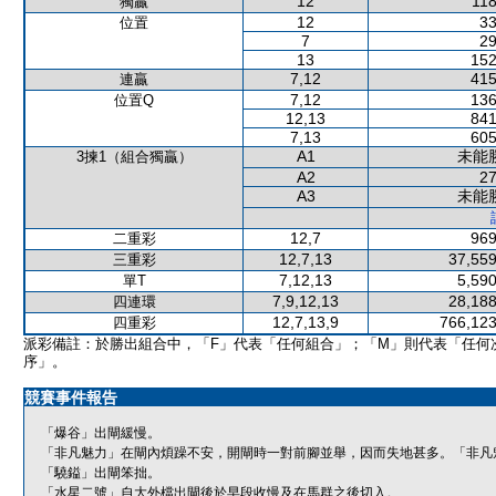
12
118
獨贏
12
33
位置
7
29
13
152
7,12
415
連贏
7,12
136
位置Q
12,13
841
7,13
605
A1
未能
3揀1（組合獨贏）
A2
27
A3
未能
12,7
969
二重彩
12,7,13
37,559
三重彩
7,12,13
5,590
單T
7,9,12,13
28,188
四連環
12,7,13,9
766,123
四重彩
派彩備註：於勝出組合中，「F」代表「任何組合」；「M」則代表「任何
序」。
競賽事件報告
「爆谷」出閘緩慢。
「非凡魅力」在閘內煩躁不安，開閘時一對前腳並舉，因而失地甚多。「非凡
「驍鎰」出閘笨拙。
「水星二號」自大外檔出閘後於早段收慢及在馬群之後切入。