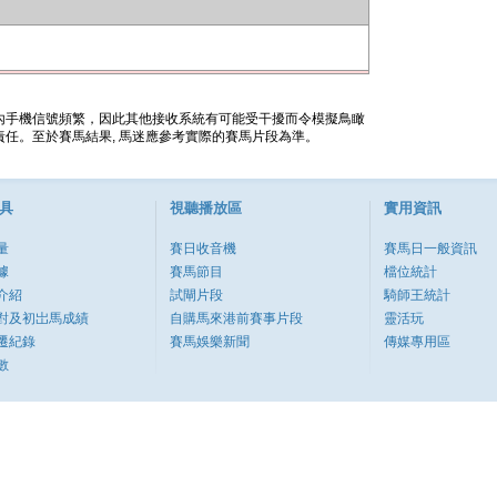
內手機信號頻繁，因此其他接收系統有可能受干擾而令模擬鳥瞰
任。至於賽馬結果, 馬迷應參考實際的賽馬片段為準。
具
視聽播放區
實用資訊
量
賽日收音機
賽馬日一般資訊
據
賽馬節目
檔位統計
介紹
試閘片段
騎師王統計
對及初岀馬成績
自購馬來港前賽事片段
靈活玩
遷紀錄
賽馬娛樂新聞
傳媒專用區
數