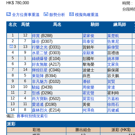
HK$ 780,000
時間 :
分段時間
全方位賽事重溫
餘勢分析
模擬鳥瞰重溫
名次
馬號
馬名
騎師
練馬師
1
12
得賞
(B288)
梁家俊
葉楚航
2
7
爆谷
(D307)
田泰安
告東尼
3
13
行樂之光
(D331)
賀銘年
蘇偉賢
4
9
水星二號
(D303)
巫顯東
苗禮德
5
1
綠續爆發
(E104)
彭國年
姚本輝
6
3
好友無敵
(A217)
黎海榮
文家良
7
14
輝煌巨星
(C046)
波健士
蘇保羅
8
5
東龍陣
(B394)
薛恩
容天鵬
9
6
非凡魅力
(D102)
潘頓
賀賢
10
10
驍鎰
(D439)
周俊樂
韋達
11
2
型感
(D296)
霍宏聲
霍利時
12
4
尚方寶駒
(D502)
莫雷拉
方嘉柏
13
11
愛逍遙
(D190)
黃俊
徐雨石
14
8
森林烈火
(E214)
何澤堯
呂健威
備註:
賽事特別情況索引
派彩
彩池
勝出組合
派彩 (HK$)