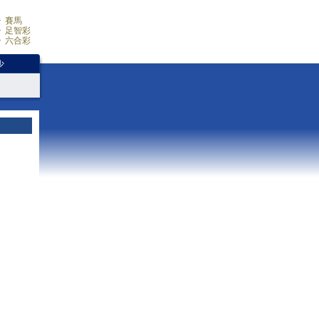
賽馬
足智彩
六合彩
少