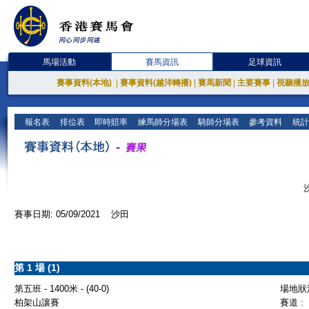
馬場活動
賽馬資訊
足球資訊
賽事資料(本地)
|
賽事資料(越洋轉播)
|
賽馬新聞
|
主要賽事
|
視聽播
報名表
排位表
即時賠率
練馬師分場表
騎師分場表
參考資料
統計
賽事日期: 05/09/2021 沙田
第 1 場 (1)
第五班 - 1400米 - (40-0)
場地狀況
柏架山讓賽
賽道 :