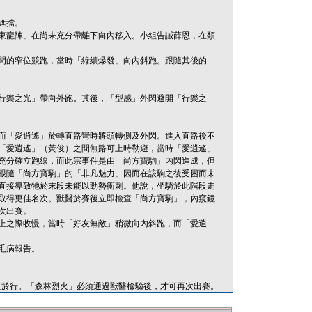
遮擋。
東龍陣」在尚未充分帶離下向內移入。小組告誡薛恩，在類
間的窄位競跑，當時「綠續爆發」向內斜跑。跟隨其後的
行樂之光」帶向外跑。其後，「型感」外閃避開「行樂之
而「愛逍遙」於轉直路彎時將頭轉側及外閃。進入直路後不
「愛逍遙」（黃俊）之間無路可上時勒避，當時「愛逍遙」
充分確立跑線，而此宗事件是由「尚方寶駒」內閃造成，但
跟隨「尚方寶駒」的「非凡魅力」因而在該駒之後受困而未
直接導致牠於末段未能以勁勢衝刺。他說，坐騎於此階段走
取得更佳名次。獸醫於賽後立即檢查「尚方寶駒」，內窺鏡
次出賽。
上之際收慢，當時「好友無敵」稍微向內斜跑，而「愛逍
毛病報告。
肢不良於行。「森林烈火」必須通過獸醫檢驗後，才可再次出賽。