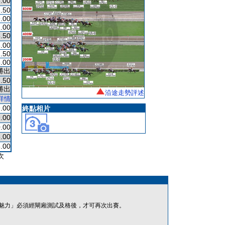
.00
.50
.00
.00
.50
.00
.50
.00
勝出
.50
勝出
沿途走勢評述
詳情
.00
終點相片
.00
.00
.00
.00
次
魅力」必須經閘廂測試及格後，才可再次出賽。