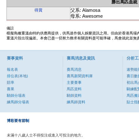
勝出馬匹血統
父系: Alamosa
得賞
母系: Awesome
備註
模擬鳥瞰重溫由特約供應商提供，供馬迷作個人娛樂資訊之用。但由於香港馬場
重溫片段出現偏差。本會已盡一切努力務求有關資料盡可能準確，馬會就此並無責
賽事資料
賽馬消息及資訊
分析工
報名表
賽馬消息
速勢能
排位表(本地)
賽馬新聞資料庫
賽日數
賠率
主要賽事
初出馬
賽果
馬匹資料
騎練配
騎師分場表
騎師資料
馬匹搬
練馬師分場表
練馬師資料
貼士指
博彩要有節制
未滿十八歲人士不得投注或進入可投注的地方。