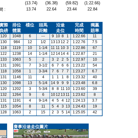
(13.74)
(36.38)
(59.82)
(1:22.66)
13.74
22.64
23.44
22.84
 :
實際
排位
檔位
頭馬
沿途
完成
獨贏
負磅
體重
距離
走位
時間
賠率
120
1048
6
---
9
10
8
1
1:22.66
11
130
984
12
1/2
13
13
12
2
1:22.76
7.5
118
1119
10
1-1/4
11
11
10
3
1:22.86
67
122
1238
14
1-1/4
12
14
14
4
1:22.87
21
133
1063
5
2
3
2
2
5
1:22.97
10
131
1091
7
3-1/2
6
7
6
6
1:23.22
54
118
1058
1
3-3/4
7
6
7
7
1:23.27
6.7
131
1146
11
4
1
1
1
8
1:23.32
40
130
1098
13
5-1/4
14
9
9
9
1:23.48
6.8
120
1202
3
5-3/4
8
8
11
10
1:23.60
39
132
1264
9
6
10
12
13
11
1:23.62
8
131
1191
4
9-1/4
4
5
4
12
1:24.13
3.7
115
1054
8
11
5
4
3
13
1:24.43
19
128
1063
2
15
2
3
5
14
1:25.05
42
賽事沿途走位圖片