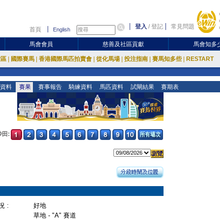
登入
/
登記
常見問題
首頁
English
馬會會員
慈善及社區貢獻
馬會知多
放區
|
國際賽馬
|
香港國際馬匹拍賣會
|
從化馬場
|
投注指南
|
賽馬知多些
|
RESTART
資料
賽果
賽事報告
騎練資料
馬匹資料
試閘結果
賽期表
沙田:
 :
好地
草地 - "A" 賽道