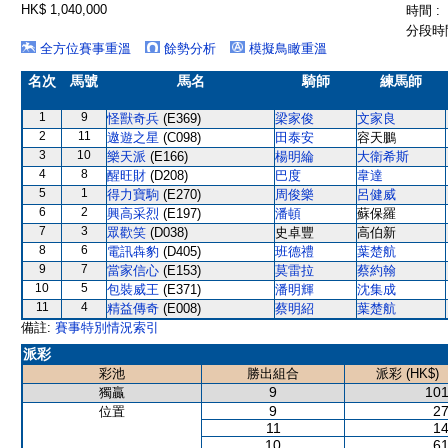
HK$ 1,040,000
時間 :
分段時間
全方位賽事重溫
餘勢分析
模擬鳥瞰重溫
名次
馬號
馬名
騎師
練馬師
1
9
怪獸奇兵
(E369)
梁家俊
文家良
2
11
遨遊之星
(C098)
田泰安
容天鵬
3
10
樂天派
(E166)
楊明綸
大衛希斯
4
8
醒旺財
(D208)
巴度
韋達
5
1
得力寶駒
(E270)
周俊樂
呂健威
6
2
興高采烈
(E197)
潘頓
蘇保羅
7
3
眾歡笑
(D038)
史卓豐
高伯新
8
6
電訊犇豹
(D405)
班德禮
葉楚航
9
7
當家信心
(E153)
莫雷拉
蔡約翰
10
5
包裝威王
(E371)
潘明輝
沈集成
11
4
精益傳奇
(E008)
蔡明紹
葉楚航
備註:
賽事特別情況索引
派彩
彩池
勝出組合
派彩 (HK$)
9
101
獨贏
9
27
位置
11
14
10
61