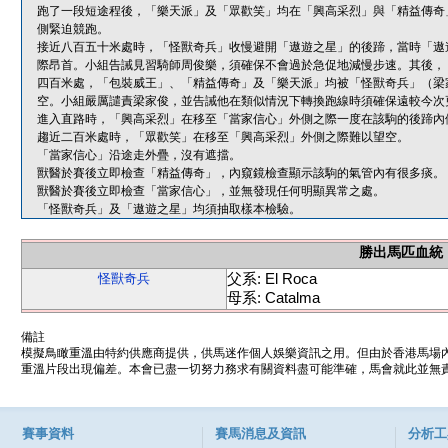
跑了一段短途程後，「樂天派」及「眾歡笑」均在「興高采烈」與「精益傳奇
側緊迫競跑。
接近八百五十米處時，「怪獸奇兵」收慢避開「遨遊之星」的後蹄，當時「遨
際昂首。小組告誡見習騎師周俊樂，須確保不會過於急促地減慢步速。其後，
四百米處，「包裝威王」、「精益傳奇」及「樂天派」均被「怪獸奇兵」（梁
空。小組嚴厲譴責梁家俊，並告誡他在類似情況下轉換跑線時須確保遠較今次
進入直路時，「興高采烈」在移至「當家信心」外側之際一度在該駒的後蹄內
趨近二百米處時，「眾歡笑」在移至「興高采烈」外側之際難以望空。
「當家信心」沿途走外疊，沒有遮擋。
獸醫於賽後立即檢查「精益傳奇」，內窺鏡檢查顯示該駒的氣管內有很多痰。
獸醫於賽後立即檢查「當家信心」，並無發現任何明顯異常之處。
「怪獸奇兵」及「遨遊之星」均須抽取樣本檢驗。
勝出馬匹血統
父系: El Roca
怪獸奇兵
母系: Catalma
備註
模擬鳥瞰重溫由特約供應商提供，供馬迷作個人娛樂資訊之用。但由於香港馬場
重溫片段出現偏差。本會已盡一切努力務求有關資料盡可能準確，馬會就此並無責
賽事資料
賽馬消息及資訊
分析工