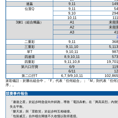
9,11
149
連贏
9,11
54
位置Q
9,10
294
10,11
111
A1
未能
3揀1（組合獨贏）
A2
未能
A3
41
9,11
368
二重彩
9,11,10
5,11
三重彩
9,10,11
987
單T
8,9,10,11
573
四連環
9,11,10,8
19,701
四重彩
6/9
119
第六口孖寶
6/11
12
6,7,9/9,10,11
102,865
第二口孖T
派彩備註：於勝出組合中，「F」代表「任何組合」；「M」則代表「任何
序」。
競賽事件報告
「遨遊之星」於起步時急促向外斜跑，導致「電訊犇豹」在「興高采烈」內側
失去平衡。
「樂天派」與「眾歡笑」於起步時互相碰撞。
「包裝威王」自外檔出閘後不久收慢以取得遮擋。