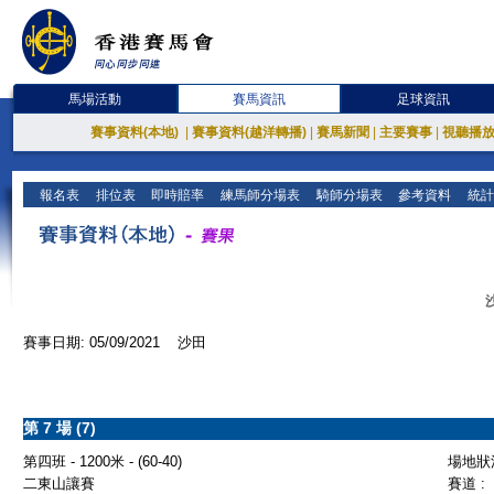
馬場活動
賽馬資訊
足球資訊
賽事資料(本地)
|
賽事資料(越洋轉播)
|
賽馬新聞
|
主要賽事
|
視聽播
報名表
排位表
即時賠率
練馬師分場表
騎師分場表
參考資料
統計
賽事日期: 05/09/2021 沙田
第 7 場 (7)
第四班 - 1200米 - (60-40)
場地狀況
二東山讓賽
賽道 :