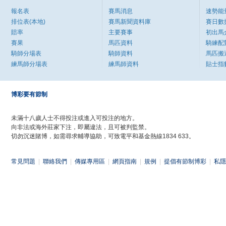
報名表
賽馬消息
速勢能
排位表(本地)
賽馬新聞資料庫
賽日數
賠率
主要賽事
初出馬
賽果
馬匹資料
騎練配
騎師分場表
騎師資料
馬匹搬
練馬師分場表
練馬師資料
貼士指
博彩要有節制
未滿十八歲人士不得投注或進入可投注的地方。
向非法或海外莊家下注，即屬違法，且可被判監禁。
切勿沉迷賭博，如需尋求輔導協助，可致電平和基金熱線1834 633。
常見問題
|
聯絡我們
|
傳媒專用區
|
網頁指南
|
規例
|
提倡有節制博彩
|
私隱