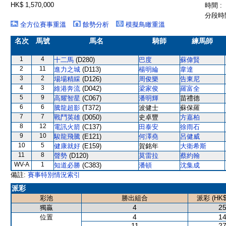
HK$ 1,570,000
時間 :
分段時間
全方位賽事重溫
餘勢分析
模擬鳥瞰重溫
名次
馬號
馬名
騎師
練馬師
1
4
十二馬
(D280)
巴度
蘇偉賢
2
11
進力之城
(D113)
楊明綸
韋達
3
2
場場精綵
(D126)
周俊樂
告東尼
4
3
維港奔流
(D042)
梁家俊
羅富全
5
9
高耀智星
(C067)
潘明輝
苗禮德
6
6
騰龍超影
(T372)
波健士
蘇保羅
7
7
戰鬥英雄
(D050)
史卓豐
方嘉柏
8
12
電訊火箭
(C137)
田泰安
徐雨石
9
10
駿龍飛騰
(E121)
何澤堯
呂健威
10
5
健康就好
(E159)
賀銘年
大衛希斯
11
8
聲勢
(D120)
莫雷拉
蔡約翰
WV-A
1
知道必勝
(C383)
潘頓
沈集成
備註:
賽事特別情況索引
派彩
彩池
勝出組合
派彩 (HK$
4
25
獨贏
4
14
位置
11
27