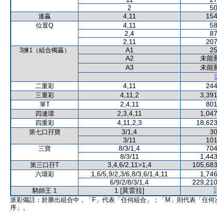
2
50
4,11
154
連贏
4,11
58
位置Q
2,4
87
2,11
207
A1
25
3揀1（組合獨贏）
A2
未能
A3
未能
4,11
244
二重彩
4,11,2
3,391
三重彩
2,4,11
801
單T
2,3,4,11
1,047
四連環
4,11,2,3
18,623
四重彩
3/1,4
30
第七口孖寶
3/11
101
8/3/1,4
704
三寶
8/3/11
1,443
3,4,6/2,11>1,4
105,683
第三口孖T
1,6/5,9/2,3/6,8/3,6/1,4,11
1,746
六環彩
6/9/2/8/3/1,4
229,210
1 [莫雷拉]
騎師王 1
派彩備註：於勝出組合中，「F」代表「任何組合」；「M」則代表「任何
序」。