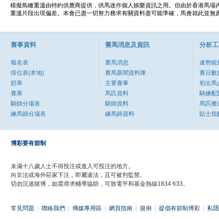
模擬鳥瞰重溫由特約供應商提供，供馬迷作個人娛樂資訊之用。但由於香港馬場
重溫片段出現偏差。本會已盡一切努力務求有關資料盡可能準確，馬會就此並無責
賽事資料
賽馬消息及資訊
分析工
報名表
賽馬消息
速勢能
排位表(本地)
賽馬新聞資料庫
賽日數
賠率
主要賽事
初出馬
賽果
馬匹資料
騎練配
騎師分場表
騎師資料
馬匹搬
練馬師分場表
練馬師資料
貼士指
博彩要有節制
未滿十八歲人士不得投注或進入可投注的地方。
向非法或海外莊家下注，即屬違法，且可被判監禁。
切勿沉迷賭博，如需尋求輔導協助，可致電平和基金熱線1834 633。
常見問題
|
聯絡我們
|
傳媒專用區
|
網頁指南
|
規例
|
提倡有節制博彩
|
私隱