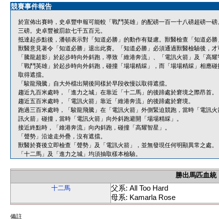
競賽事件報告
於宣佈出賽時，史卓豐申報可能較「戰鬥英雄」的配磅一百一十八磅超磅一磅
三磅。史卓豐被罰款七千五百元。
抵達起步點後，潘頓表示對「知道必勝」的動作有疑慮。獸醫檢查「知道必勝
獸醫意見著令「知道必勝」退出此賽。「知道必勝」必須通過獸醫檢驗後，才
「騰龍超影」於起步時向外斜跑，導致「維港奔流」、「電訊火箭」及「高耀
「戰鬥英雄」於起步時向外斜跑，碰撞「場場精綵」，而「場場精綵」相應碰
取得遮擋。
「駿龍飛騰」自大外檔出閘後同樣於早段收慢以取得遮擋。
趨近九百米處時，「進力之城」在靠近「十二馬」的後蹄處於窘境之際昂首。
趨近五百米處時，「電訊火箭」靠近「維港奔流」的後蹄處於窘境。
跑過三百米處時，「駿龍飛騰」在「電訊火箭」外側緊迫競跑，當時「電訊火
訊火箭」碰撞，當時「電訊火箭」向外斜跑避開「場場精綵」。
接近終點時，「維港奔流」向內斜跑，碰撞「高耀智星」。
「聲勢」沿途走外疊，沒有遮擋。
獸醫於賽後立即檢查「聲勢」及「電訊火箭」，並無發現任何明顯異常之處。
「十二馬」及「進力之城」均須抽取樣本檢驗。
勝出馬匹血統
父系: All Too Hard
十二馬
母系: Kamarla Rose
備註