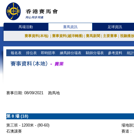
馬場活動
賽馬資訊
足球資訊
賽事資料(本地)
|
賽事資料(越洋轉播)
|
賽馬新聞
|
主要賽事
|
視聽播
報名表
排位表
即時賠率
練馬師分場表
騎師分場表
參考資料
統計
賽事日期: 08/09/2021 跑馬地
第 8 場 (18)
第三班 - 1200米 - (80-60)
場地狀況
石澳讓賽
賽道 :