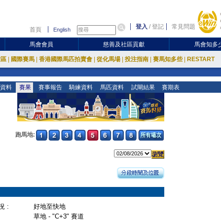
登入
/
登記
常見問題
首頁
English
馬會會員
慈善及社區貢獻
馬會知多
放區
|
國際賽馬
|
香港國際馬匹拍賣會
|
從化馬場
|
投注指南
|
賽馬知多些
|
RESTART
資料
賽果
賽事報告
騎練資料
馬匹資料
試閘結果
賽期表
跑馬地:
 :
好地至快地
草地 - "C+3" 賽道