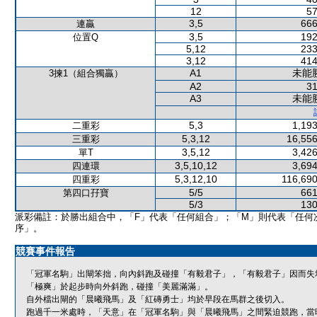
12
57
3,5
666
連贏
3,5
192
位置Q
5,12
233
3,12
414
A1
未能
3揀1（組合獨贏）
A2
31
A3
未能
5,3
1,193
二重彩
5,3,12
16,556
三重彩
3,5,12
3,426
單T
3,5,10,12
3,694
四連環
5,3,12,10
116,690
四重彩
5/5
661
第四口孖寶
5/3
130
派彩備註：於勝出組合中，「F」代表「任何組合」；「M」則代表「任何
序」。
競賽事件報告
「冠軍名駒」出閘笨拙，向內斜跑及碰撞「有毅君子」，「有毅君子」因而失
「極爽」於起步時向外斜跑，碰撞「美麗滿滿」。
自外檔出閘的「晨曦飛馬」及「紅磚勇士」均於早段在馬群之後切入。
跑過千一米處時，「天意」在「冠軍名駒」與「晨曦飛馬」之間緊迫競跑，當