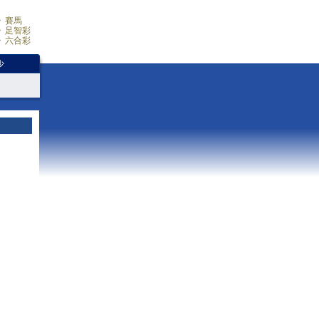
賽馬
足智彩
六合彩
少