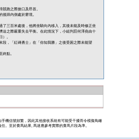
蹄競跑之際搶口及昂首。
的後蹄內側處於窘境。
緣於過了三百米處後，他將坐騎向內移入，其後未能及時修正坐
擠迫之際嚴重失去平衡。在此情況下，小組判罰何澤堯由十
日）。
末段，「紅磚勇士」在「你知我勝」之後受困之際未能望
至終點。
內手機信號頻繁，因此其他接收系統有可能受干擾而令模擬鳥瞰
任。至於賽馬結果, 馬迷應參考實際的賽馬片段為準。