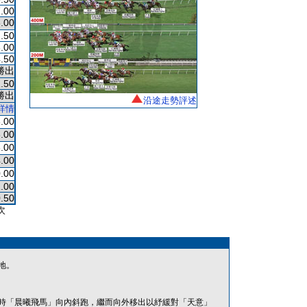
.00
.00
.50
.00
.50
勝出
.50
勝出
沿途走勢評述
詳情
.00
.00
.00
.00
.00
.00
.50
次
地。
時「晨曦飛馬」向內斜跑，繼而向外移出以紓緩對「天意」