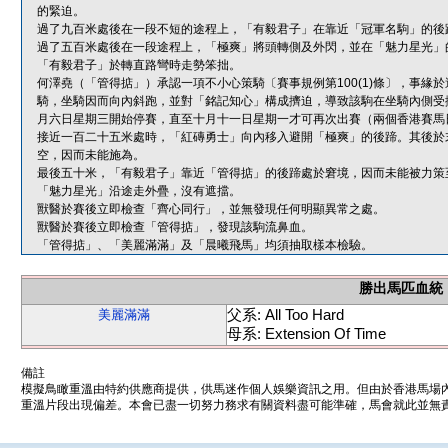
的緊迫。
過了九百米處後在一段不短的途程上，「有毅君子」在靠近「冠軍名駒」的後
過了五百米處後在一段途程上，「極爽」將頭轉側及外閃，並在「魅力星光」
「有毅君子」於轉直路彎時走勢笨拙。
何澤堯（「管得掂」）承認一項不小心策騎〔賽事規例第100(1)條〕，事
騎，坐騎因而向內斜跑，並對「銘記知心」構成擠迫，導致該駒在坐騎內側受
月六日星期三開始停賽，直至十月十一日星期一才可再次出賽（兩個香港賽馬
接近一百二十五米處時，「紅磚勇士」向內移入避開「極爽」的後蹄。其後於
空，因而未能施為。
最後五十米，「有毅君子」靠近「管得掂」的後蹄處於窘境，因而未能被力策
「魅力星光」沿途走外疊，沒有遮擋。
獸醫於賽後立即檢查「齊心同行」，並無發現任何明顯異常之處。
獸醫於賽後立即檢查「管得掂」，發現該駒流鼻血。
「管得掂」、「美麗滿滿」及「晨曦飛馬」均須抽取樣本檢驗。
勝出馬匹血統
父系: All Too Hard
美麗滿滿
母系: Extension Of Time
備註
模擬鳥瞰重溫由特約供應商提供，供馬迷作個人娛樂資訊之用。但由於香港馬場
重溫片段出現偏差。本會已盡一切努力務求有關資料盡可能準確，馬會就此並無責