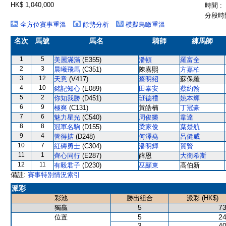
HK$ 1,040,000
時間 :
分段時間
全方位賽事重溫
餘勢分析
模擬鳥瞰重溫
名次
馬號
馬名
騎師
練馬師
1
5
美麗滿滿
(E355)
潘頓
羅富全
2
3
晨曦飛馬
(C351)
陳嘉熙
方嘉柏
3
12
天意
(V417)
蔡明紹
蘇保羅
4
10
銘記知心
(E089)
田泰安
蔡約翰
5
2
你知我勝
(D451)
班德禮
姚本輝
6
9
極爽
(C131)
黃皓楠
丁冠豪
7
6
魅力星光
(C540)
周俊樂
韋達
8
8
冠軍名駒
(D155)
梁家俊
葉楚航
9
4
管得掂
(D248)
何澤堯
呂健威
10
7
紅磚勇士
(C304)
潘明輝
賀賢
11
1
齊心同行
(E287)
薛恩
大衛希斯
12
11
有毅君子
(D230)
巫顯東
高伯新
備註:
賽事特別情況索引
派彩
彩池
勝出組合
派彩 (HK$)
5
73
獨贏
5
24
位置
3
40