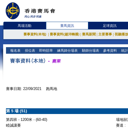
馬場活動
賽馬資訊
足球資訊
賽事資料(本地)
|
賽事資料(越洋轉播)
|
賽馬新聞
|
主要賽事
|
視聽播
報名表
排位表
即時賠率
練馬師分場表
騎師分場表
參考資料
統計
賽事日期: 22/09/2021 跑馬地
第 5 場 (51)
第四班 - 1200米 - (60-40)
場地狀況
睦誠讓賽
賽道 :