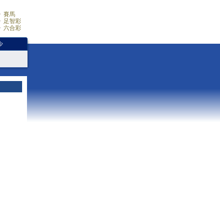
賽馬
足智彩
六合彩
少