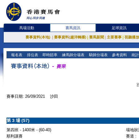
馬場活動
賽馬資訊
足球資訊
賽事資料(本地)
|
賽事資料(越洋轉播)
|
賽馬新聞
|
主要賽事
|
視聽播
報名表
排位表
即時賠率
練馬師分場表
騎師分場表
參考資料
統計
賽事日期: 26/09/2021 沙田
第 3 場 (57)
第四班 - 1400米 - (60-40)
場地狀況
順利讓賽
賽道 :