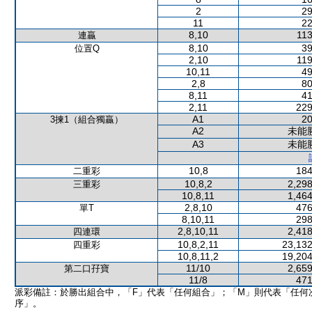
2
29
11
22
8,10
113
連贏
8,10
39
位置Q
2,10
119
10,11
49
2,8
80
8,11
41
2,11
229
A1
20
3揀1（組合獨贏）
A2
未能
A3
未能
10,8
184
二重彩
10,8,2
2,298
三重彩
10,8,11
1,464
2,8,10
476
單T
8,10,11
298
2,8,10,11
2,418
四連環
10,8,2,11
23,132
四重彩
10,8,11,2
19,204
11/10
2,659
第二口孖寶
11/8
471
派彩備註：於勝出組合中，「F」代表「任何組合」；「M」則代表「任何
序」。