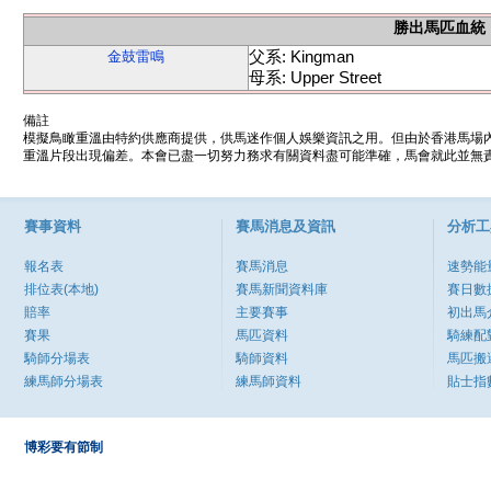
勝出馬匹血統
父系: Kingman
金鼓雷鳴
母系: Upper Street
備註
模擬鳥瞰重溫由特約供應商提供，供馬迷作個人娛樂資訊之用。但由於香港馬場
重溫片段出現偏差。本會已盡一切努力務求有關資料盡可能準確，馬會就此並無責
賽事資料
賽馬消息及資訊
分析工
報名表
賽馬消息
速勢能
排位表(本地)
賽馬新聞資料庫
賽日數
賠率
主要賽事
初出馬
賽果
馬匹資料
騎練配
騎師分場表
騎師資料
馬匹搬
練馬師分場表
練馬師資料
貼士指
博彩要有節制