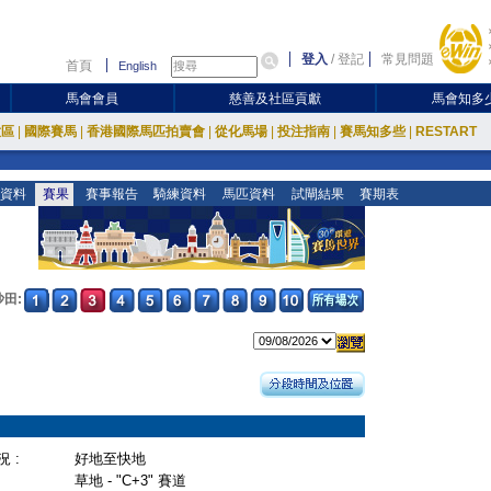
登入
/
登記
常見問題
首頁
English
馬會會員
慈善及社區貢獻
馬會知多
放區
|
國際賽馬
|
香港國際馬匹拍賣會
|
從化馬場
|
投注指南
|
賽馬知多些
|
RESTART
資料
賽果
賽事報告
騎練資料
馬匹資料
試閘結果
賽期表
沙田:
 :
好地至快地
草地 - "C+3" 賽道