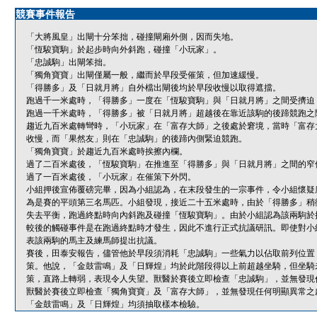
競賽事件報告
「大將風皇」出閘十分笨拙，碰撞閘廂外側，因而失地。
「恆駿寶駒」於起步時向外斜跑，碰撞「小玩家」。
「忠誠駒」出閘笨拙。
「獨角寶寶」出閘僅屬一般，繼而於早段受催策，但加速緩慢。
「得勝多」及「日就月將」自外檔出閘後均於早段收慢以取得遮擋。
跑過千一米處時，「得勝多」一度在「恆駿寶駒」與「日就月將」之間受擠迫
跑過一千米處時，「得勝多」被「日就月將」超越後在靠近該駒的後蹄競跑之
趨近九百米處轉彎時，「小玩家」在「富存大師」之後處於窘境，當時「富存
收慢，而「果然友」則在「忠誠駒」的後蹄內側緊迫競跑。
「獨角寶寶」於趨近九百米處時挨擦內欄。
過了二百米處後，「恆駿寶駒」在推進至「得勝多」與「日就月將」之間的窄
過了一百米處後，「小玩家」在催策下外閃。
小組押後宣佈覆磅完畢，因為小組認為，在末段發生的一宗事件，令小組懷疑
為是賽的平頭第三名馬匹。小組發現，接近二十五米處時，由於「得勝多」稍
失去平衡，跑過終點時向內斜跑及碰撞「恆駿寶駒」。由於小組認為該兩駒於
較後的觸碰事件是在跑過終點時才發生，因此不進行正式抗議研訊。即使對小
表該兩駒的馬主及練馬師提出抗議。
賽後，田泰安報告，儘管他於早段須消耗「忠誠駒」一些氣力以佔取前列位置
策。他說，「金鼓雷鳴」及「日輝煌」均於此階段得以上前超越坐騎，但坐騎
策，直路上轉弱，表現令人失望。獸醫於賽後立即檢查「忠誠駒」，並無發現
獸醫於賽後立即檢查「獨角寶寶」及「富存大師」，並無發現任何明顯異常之
「金鼓雷鳴」及「日輝煌」均須抽取樣本檢驗。