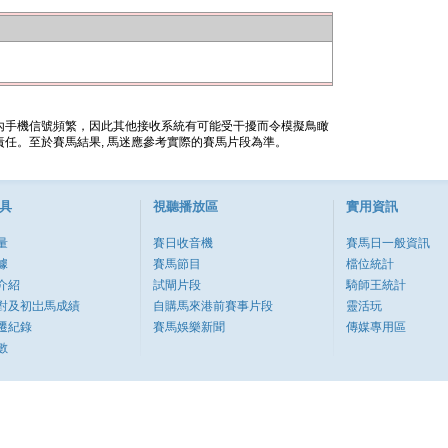
內手機信號頻繁，因此其他接收系統有可能受干擾而令模擬鳥瞰
任。至於賽馬結果, 馬迷應參考實際的賽馬片段為準。
具
視聽播放區
實用資訊
量
賽日收音機
賽馬日一般資訊
據
賽馬節目
檔位統計
介紹
試閘片段
騎師王統計
對及初岀馬成績
自購馬來港前賽事片段
靈活玩
遷紀錄
賽馬娛樂新聞
傳媒專用區
數