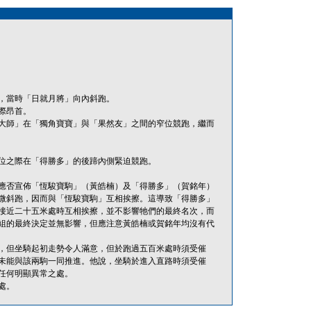
，當時「日就月將」向內斜跑。
際昂首。
大師」在「獨角寶寶」與「果然友」之間的窄位競跑，繼而
位之際在「得勝多」的後蹄內側緊迫競跑。
應否宣佈「恆駿寶駒」（黃皓楠）及「得勝多」（賀銘年）
微斜跑，因而與「恆駿寶駒」互相挨擦。這導致「得勝多」
接近二十五米處時互相挨擦，並不影響牠們的最終名次，而
組的最終決定並無影響，但應注意黃皓楠或賀銘年均沒有代
，但坐騎起初走勢令人滿意，但於跑過五百米處時須受催
未能與該兩駒一同推進。他說，坐騎於進入直路時須受催
任何明顯異常之處。
處。