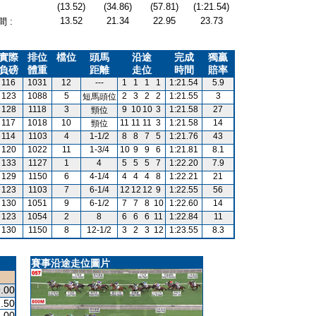
(13.52)
(34.86)
(57.81)
(1:21.54)
13.52
21.34
22.95
23.73
 :
實際
排位
檔位
頭馬
沿途
完成
獨贏
負磅
體重
距離
走位
時間
賠率
116
1031
12
---
1
1
1
1
1:21.54
5.9
123
1088
5
2
3
2
2
1:21.55
3
短馬頭位
128
1118
3
9
10
10
3
1:21.58
27
頸位
117
1018
10
11
11
11
3
1:21.58
14
頸位
114
1103
4
1-1/2
8
8
7
5
1:21.76
43
120
1022
11
1-3/4
10
9
9
6
1:21.81
8.1
133
1127
1
4
5
5
5
7
1:22.20
7.9
129
1150
6
4-1/4
4
4
4
8
1:22.21
21
123
1103
7
6-1/4
12
12
12
9
1:22.55
56
130
1051
9
6-1/2
7
7
8
10
1:22.60
14
123
1054
2
8
6
6
6
11
1:22.84
11
130
1150
8
12-1/2
3
2
3
12
1:23.55
8.3
賽事沿途走位圖片
.00
.50
.00