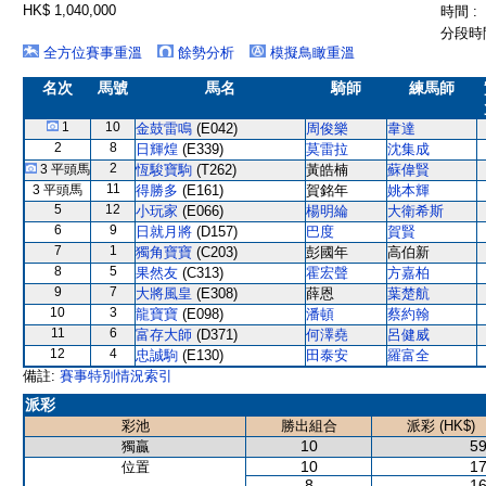
HK$ 1,040,000
時間 :
分段時間
全方位賽事重溫
餘勢分析
模擬鳥瞰重溫
名次
馬號
馬名
騎師
練馬師
1
10
金鼓雷鳴
(E042)
周俊樂
韋達
2
8
日輝煌
(E339)
莫雷拉
沈集成
2
3 平頭馬
恆駿寶駒
(T262)
黃皓楠
蘇偉賢
11
3 平頭馬
得勝多
(E161)
賀銘年
姚本輝
5
12
小玩家
(E066)
楊明綸
大衛希斯
6
9
日就月將
(D157)
巴度
賀賢
7
1
獨角寶寶
(C203)
彭國年
高伯新
8
5
果然友
(C313)
霍宏聲
方嘉柏
9
7
大將風皇
(E308)
薛恩
葉楚航
10
3
龍寶寶
(E098)
潘頓
蔡約翰
11
6
富存大師
(D371)
何澤堯
呂健威
12
4
忠誠駒
(E130)
田泰安
羅富全
備註:
賽事特別情況索引
派彩
彩池
勝出組合
派彩 (HK$)
10
59
獨贏
10
17
位置
8
16