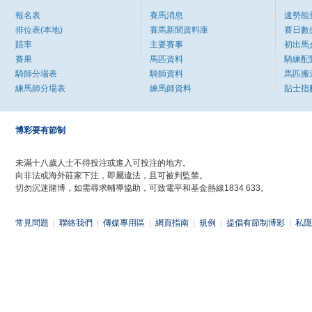
報名表
賽馬消息
速勢能
排位表(本地)
賽馬新聞資料庫
賽日數
賠率
主要賽事
初出馬
賽果
馬匹資料
騎練配
騎師分場表
騎師資料
馬匹搬
練馬師分場表
練馬師資料
貼士指
博彩要有節制
未滿十八歲人士不得投注或進入可投注的地方。
向非法或海外莊家下注，即屬違法，且可被判監禁。
切勿沉迷賭博，如需尋求輔導協助，可致電平和基金熱線1834 633。
常見問題
|
聯絡我們
|
傳媒專用區
|
網頁指南
|
規例
|
提倡有節制博彩
|
私隱