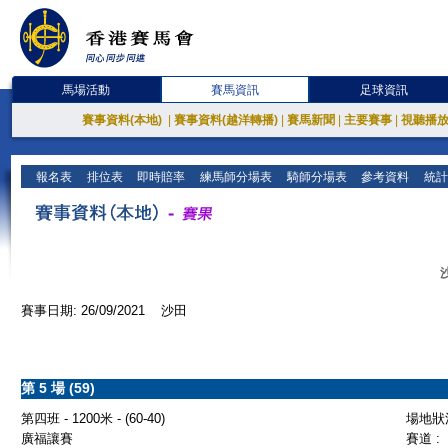
馬場活動
賽馬資訊
足球資訊
賽事資料(本地)
|
賽事資料(越洋轉播)
|
賽馬新聞
|
主要賽事
|
視聽播
報名表
排位表
即時賠率
練馬師分場表
騎師分場表
參考資料
統計
賽事日期: 26/09/2021 沙田
第 5 場 (59)
第四班 - 1200米 - (60-40)
場地狀況
廣福讓賽
賽道 :