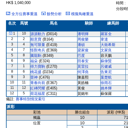
HK$ 1,040,000
時間 :
分段時間
全方位賽事重溫
餘勢分析
模擬鳥瞰重溫
名次
馬號
馬名
騎師
練馬師
1
10
源源動力
(D014)
潘明輝
羅富全
2
2
順意寶
(B164)
周俊樂
韋達
3
4
無可限量
(E419)
潘頓
大衛希斯
4
7
怪獸奇兵
(E369)
梁家俊
文家良
5
8
騰龍駒
(B349)
巴度
容天鵬
6
9
福朵
(E324)
田泰安
蘇偉賢
7
1
得力寶駒
(E270)
莫雷拉
呂健威
8
6
桃花盛
(D234)
何澤堯
告東尼
9
3
晉神
(C476)
陳嘉熙
葉楚航
10
11
青春向前
(E367)
黃皓楠
徐雨石
11
12
紅磚閃耀
(E405)
黃俊
姚本輝
12
5
荷花福星
(C311)
賀銘年
蘇保羅
備註:
賽事特別情況索引
派彩
彩池
勝出組合
派彩 (HK$)
10
71
獨贏
10
21
位置
2
19