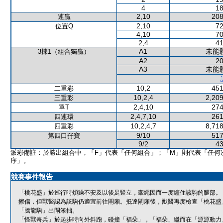
4
18
2,10
208
連贏
2,10
72
位置Q
4,10
70
2,4
41
A1
未能
3揀1（組合獨贏）
A2
20
A3
未能
10,2
451
二重彩
10,2,4
2,209
三重彩
2,4,10
274
單T
2,4,7,10
261
四連環
10,2,4,7
8,718
四重彩
9/10
517
第四口孖寶
9/2
43
派彩備註：於勝出組合中，「F」代表「任何組合」；「M」則代表「任何
序」。
競賽事件報告
「桃花盛」於巡行時煩躁不安及以後足豎立，牽繩因而一度纏住該駒的腿部。
擦傷，但獸醫認為該駒仍適宜前往閘廂。抵達閘廂後，獸醫再度檢查「桃花盛
「騰龍駒」出閘笨拙。
「怪獸奇兵」於起步時向外斜跑，碰撞「福朵」，「福朵」繼而在「源源動力