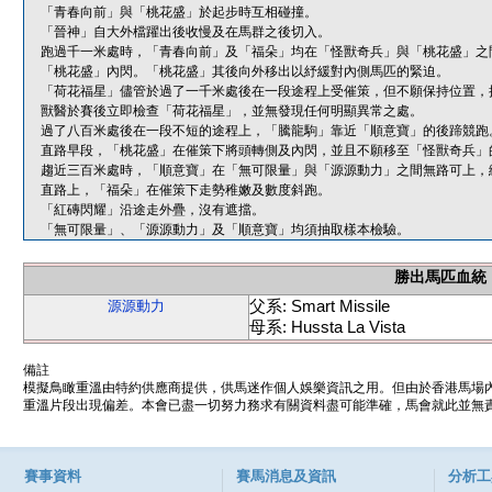
「青春向前」與「桃花盛」於起步時互相碰撞。
「晉神」自大外檔躍出後收慢及在馬群之後切入。
跑過千一米處時，「青春向前」及「福朵」均在「怪獸奇兵」與「桃花盛」之
「桃花盛」內閃。「桃花盛」其後向外移出以紓緩對內側馬匹的緊迫。
「荷花福星」儘管於過了一千米處後在一段途程上受催策，但不願保持位置，
獸醫於賽後立即檢查「荷花福星」，並無發現任何明顯異常之處。
過了八百米處後在一段不短的途程上，「騰龍駒」靠近「順意寶」的後蹄競跑
直路早段，「桃花盛」在催策下將頭轉側及內閃，並且不願移至「怪獸奇兵」
趨近三百米處時，「順意寶」在「無可限量」與「源源動力」之間無路可上，
直路上，「福朵」在催策下走勢稚嫩及數度斜跑。
「紅磚閃耀」沿途走外疊，沒有遮擋。
「無可限量」、「源源動力」及「順意寶」均須抽取樣本檢驗。
勝出馬匹血統
父系: Smart Missile
源源動力
母系: Hussta La Vista
備註
模擬鳥瞰重溫由特約供應商提供，供馬迷作個人娛樂資訊之用。但由於香港馬場
重溫片段出現偏差。本會已盡一切努力務求有關資料盡可能準確，馬會就此並無責
賽事資料
賽馬消息及資訊
分析工