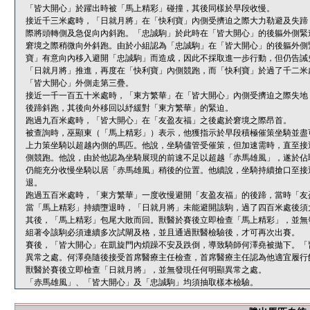
「皆大開心」於躍出時被「馬上精彩」碰撞，其後同樣於早段收慢。
接近千三米處時，「日就月將」在「快利寶」內側受擠迫之際大力勒避及失蹄
際將頭轉側及急促向內斜跑。「忠誠駒」於此時在「皆大開心」的後軀外側緊
窘境之際稍微向外斜跑。由於小組認為「忠誠駒」在「皆大開心」的後軀外側
寶」有意向內移入避開「忠誠駒」而造成，因此不採取進一步行動，但仍告誡
「日就月將」推進，再度在「快利寶」內側競跑，而「快利寶」於過了千二米
「皆大開心」外側走第三疊。
接近一千一百五十米處時，「東方繁華」在「皆大開心」內側受擠迫之際失地
後蹄斜跑，其後向外移回以紓緩對「東方繁華」的緊迫。
跑過九百米處時，「皆大開心」在「友盈友福」之後處於窘境之際昂首。
被查詢時，巫顯東（「馬上精彩」）表示，他獲指示於早段積極催策坐騎並盡
上力策坐騎以超越內側的馬匹。他說，坐騎儘管受催策，但加速需時，直至接
側競跑。他說，由於他認為坐騎展現的前速不足以超越「赤馬雄風」，遂於佔
仍能充分收慢坐騎以居「赤馬雄風」稍後的位置。他續說，坐騎持續搶口至接
退。
跑過五百米處時，「東方繁華」一度收慢避開「友盈友福」的後蹄，當時「友
當「馬上精彩」持續墮退時，「日就月將」未能避開該駒，過了四百米處後須
其後，「馬上精彩」包尾大敗而回。獸醫於賽後立即檢查「馬上精彩」，並無
組著令該駒必須連續多次試閘及格，並且通過獸醫檢驗後，才可再次出賽。
賽後，「皆大開心」在凱旋門內煩躁不安及跌倒，導致騎師何澤堯被拋下。「
異常之處。何澤堯隨後接受首席醫療主任檢查，首席醫療主任認為他適宜履行
獸醫於賽後立即檢查「日就月將」，並無發現任何明顯異常之處。
「赤馬雄風」、「皆大開心」及「忠誠駒」均須抽取樣本檢驗。