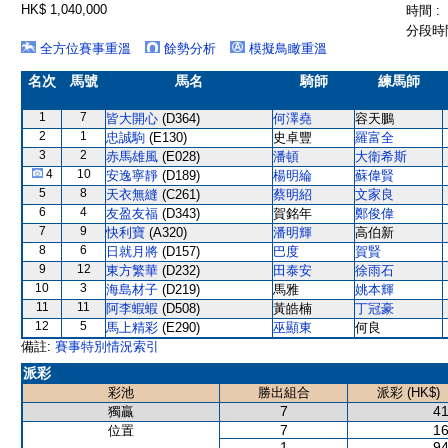
HK$ 1,040,000
時間 :
分段時間
全方位賽事重溫
餘勢分析
模擬鳥瞰重溫
名次
馬號
馬名
騎師
練馬師
1
7
皆大開心
(D364)
何澤堯
容天鵬
2
1
忠誠駒
(E130)
史卓豐
羅富全
3
2
赤馬雄風
(E028)
潘頓
大衛希斯
4
10
安逸寧靜
(D189)
楊明綸
蘇偉賢
5
8
天衣無縫
(C261)
蔡明紹
文家良
6
4
友盈友福
(D343)
賀銘年
鄭俊偉
7
9
快利寶
(A320)
潘明輝
高伯新
8
6
日就月將
(D157)
巴度
賀賢
9
12
東方繁華
(D232)
田泰安
徐雨石
10
3
海島材子
(D219)
馬雅
姚本輝
11
11
阿李蝦蝦
(D508)
黃皓楠
丁冠豪
12
5
馬上精彩
(E290)
巫顯東
何良
備註:
賽事特別情況索引
派彩
彩池
勝出組合
派彩 (HK$)
7
41
獨贏
7
16
位置
1
94