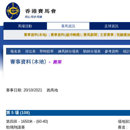
馬場活動
賽馬資訊
足球資訊
賽事資料(本地)
|
賽事資料(越洋轉播)
|
賽馬新聞
|
主要賽事
|
視聽播
報名表
排位表
即時賠率
練馬師分場表
騎師分場表
參考資料
統計
賽事日期: 20/10/2021 跑馬地
第 5 場 (108)
第四班 - 1650米 - (60-40)
場地狀況
勁飛翔讓賽
賽道 :