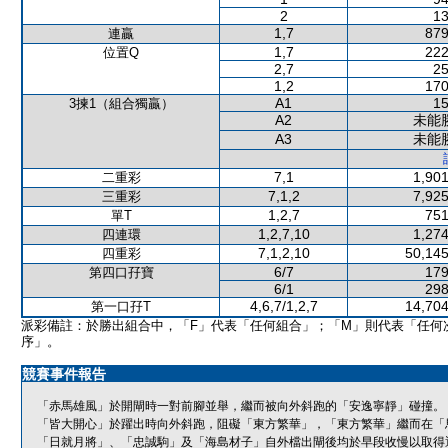
2
13
1,7
879
連贏
1,7
222
位置Q
2,7
25
1,2
170
A1
15
3揀1（組合獨贏）
A2
未能
A3
未能
7,1
1,901
二重彩
7,1,2
7,925
三重彩
1,2,7
751
單T
1,2,7,10
1,274
四連環
7,1,2,10
50,145
四重彩
6/7
179
第四口孖寶
6/1
298
4,6,7/1,2,7
14,704
第一口孖T
派彩備註：於勝出組合中，「F」代表「任何組合」；「M」則代表「任何
序」。
競賽事件報告
「赤馬雄風」於開閘時一對前腳並舉，繼而被向外斜跑的「安逸寧靜」碰撞。
「皆大開心」於躍出時向外斜跑，阻礙「東方繁華」，「東方繁華」繼而在「
「日就月將」、「忠誠駒」及「海島材子」自外檔出閘後均於早段收慢以取得