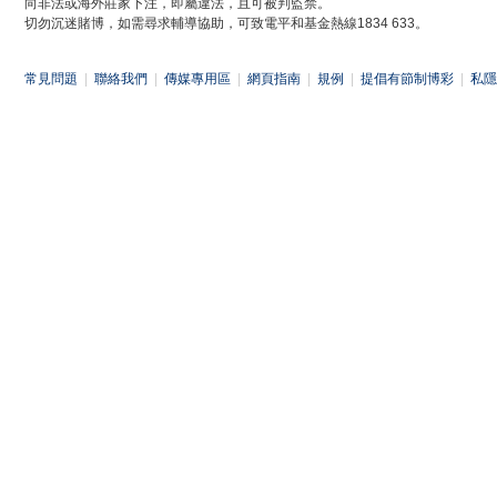
向非法或海外莊家下注，即屬違法，且可被判監禁。
切勿沉迷賭博，如需尋求輔導協助，可致電平和基金熱線1834 633。
常見問題
|
聯絡我們
|
傳媒專用區
|
網頁指南
|
規例
|
提倡有節制博彩
|
私隱