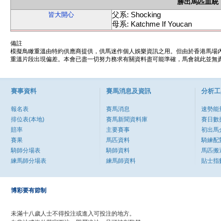
勝出馬匹血統
父系: Shocking
皆大開心
母系: Katchme If Youcan
備註
模擬鳥瞰重溫由特約供應商提供，供馬迷作個人娛樂資訊之用。但由於香港馬場
重溫片段出現偏差。本會已盡一切努力務求有關資料盡可能準確，馬會就此並無責
賽事資料
賽馬消息及資訊
分析工
報名表
賽馬消息
速勢能
排位表(本地)
賽馬新聞資料庫
賽日數
賠率
主要賽事
初出馬
賽果
馬匹資料
騎練配
騎師分場表
騎師資料
馬匹搬
練馬師分場表
練馬師資料
貼士指
博彩要有節制
未滿十八歲人士不得投注或進入可投注的地方。