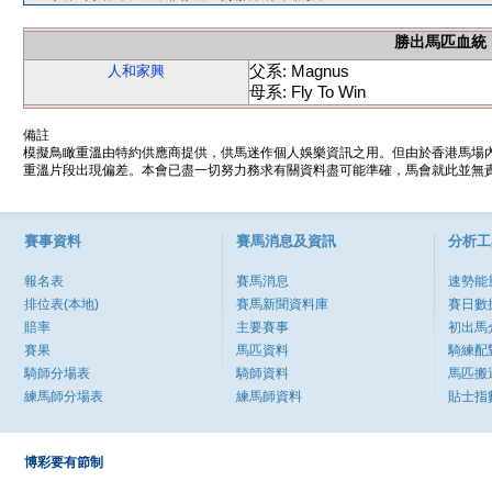
勝出馬匹血統
父系: Magnus
人和家興
母系: Fly To Win
備註
模擬鳥瞰重溫由特約供應商提供，供馬迷作個人娛樂資訊之用。但由於香港馬場
重溫片段出現偏差。本會已盡一切努力務求有關資料盡可能準確，馬會就此並無責
賽事資料
賽馬消息及資訊
分析工
報名表
賽馬消息
速勢能
排位表(本地)
賽馬新聞資料庫
賽日數
賠率
主要賽事
初出馬
賽果
馬匹資料
騎練配
騎師分場表
騎師資料
馬匹搬
練馬師分場表
練馬師資料
貼士指
博彩要有節制