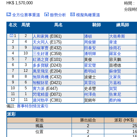
HK$ 1,570,000
時間 :
分段時間
全方位賽事重溫
餘勢分析
模擬鳥瞰重溫
名次
馬號
馬名
騎師
練馬師
1
2
人和家興
(E061)
潘頓
大衛希斯
2
4
天火同人
(E175)
周俊樂
韋達
3
9
胡椒軍曹
(E432)
田泰安
徐雨石
4
10
三生好運
(C359)
潘明輝
羅富全
5
7
紅酒之寶
(E101)
黃俊
容天鵬
6
3
多多寶驥
(D243)
霍宏聲
苗禮德
7
12
萬里飛至
(E204)
蔡明紹
蘇偉賢
8
8
無限商機
(C432)
波健士
文家良
9
6
智醒財星
(D421)
莫雷拉
方嘉柏
10
5
實力派
(E447)
史卓豐
賀賢
11
1
閃電精靈
(D071)
何澤堯
告東尼
12
11
過河勁卒
(C381)
賀銘年
蔡約翰
備註:
賽事特別情況索引
派彩
彩池
勝出組合
派彩 (HK$)
2
25
獨贏
2
16
位置
4
15