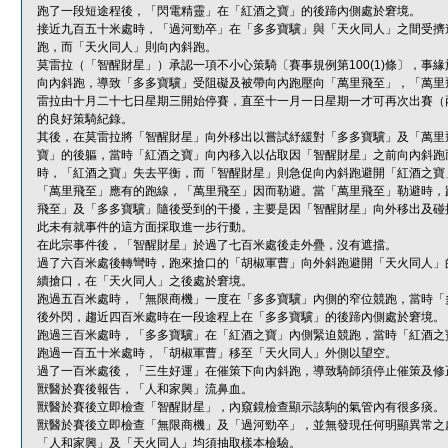
跑了一段短途程後，「閃電精靈」在「紅酒之寶」的後蹄內側處於窘境。
接近九百五十米處時，「過河勁卒」在「多多寶驥」與「天火同人」之間受擠
跑，而「天火同人」則向內斜跑。
莫雷拉（「智醒財星」）承認一項不小心策騎〔賽事規例第100(1)條〕，
向內斜跑，導致「多多寶驥」受阻礙及被帶向內跑壓向「萬里飛至」，「萬里
雷拉由十月二十七日星期三開始停賽，直至十一月一日星期一才可再次出賽（
的良好策騎紀錄。
其後，在莫雷拉將「智醒財星」向外移出以嘗試紓緩對「多多寶驥」及「萬里
寶」的後軀，當時「紅酒之寶」向內移入以佔取因「智醒財星」之前向內斜跑
時，「紅酒之寶」失去平衡，而「智醒財星」則急促向內斜跑避開「紅酒之寶
「萬里飛至」應有的跑線，「萬里飛至」因而勒避。當「萬里飛至」勒避時，
飛至」及「多多寶驥」隨後受到的干擾，主要是因「智醒財星」向外移出及碰
此未有就事件的這方面採取進一步行動。
在此宗事件後，「智醒財星」於過了七百米處後走外疊，沒有遮擋。
過了六百米處後轉彎時，跑來搶口的「胡椒軍曹」向外斜跑避開「天火同人」
續搶口，在「天火同人」之後處於窘境。
跑過五百米處時，「無限商機」一度在「多多寶驥」內側的窄位競跑，當時「
後外閃，趨近四百米處時在一段途程上在「多多寶驥」的後蹄內側處於窘境。
跑過三百米處時，「多多寶驥」在「紅酒之寶」內側緊迫競跑，當時「紅酒之
跑過一百五十米處時，「胡椒軍曹」移至「天火同人」外側以望空。
過了一百米處後，「三生好運」在催策下向內斜跑，導致騎師須停止催策及修
獸醫於賽後報告，「人和家興」流鼻血。
獸醫於賽後立即檢查「智醒財星」，內窺鏡檢查顯示該駒的氣管內有很多痰。
獸醫於賽後立即檢查「無限商機」及「過河勁卒」，並無發現任何明顯異常之
「人和家興」及「天火同人」均須抽取樣本檢驗。