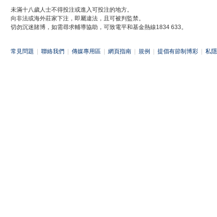
未滿十八歲人士不得投注或進入可投注的地方。
向非法或海外莊家下注，即屬違法，且可被判監禁。
切勿沉迷賭博，如需尋求輔導協助，可致電平和基金熱線1834 633。
常見問題
|
聯絡我們
|
傳媒專用區
|
網頁指南
|
規例
|
提倡有節制博彩
|
私隱