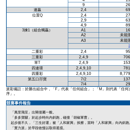
9
26
2,4
69
連贏
2,4
27
位置Q
2,9
63
4,9
89
A1
16
3揀1（組合獨贏）
A2
未能
A3
未能
2,4
95
二重彩
2,4,9
706
三重彩
2,4,9
153
單T
2,4,9,10
781
四連環
2,4,9,10
8,779
四重彩
7/2
137
第五口孖寶
7/4
29
派彩備註：於勝出組合中，「F」代表「任何組合」；「M」則代表「任何
序」。
競賽事件報告
「萬里飛至」出閘僅屬一般。
「多多寶驥」於起步時向內斜跑，碰撞「胡椒軍曹」。
起步後不久，「三生好運」被「人和家興」挨擦，當時「人和家興」向內斜跑
「實力派」於早段收慢以取得遮擋。