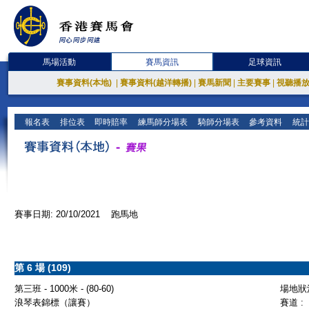
馬場活動
賽馬資訊
足球資訊
賽事資料(本地)
|
賽事資料(越洋轉播)
|
賽馬新聞
|
主要賽事
|
視聽播
報名表
排位表
即時賠率
練馬師分場表
騎師分場表
參考資料
統計
賽事日期: 20/10/2021 跑馬地
第 6 場 (109)
第三班 - 1000米 - (80-60)
場地狀況
浪琴表錦標（讓賽）
賽道 :