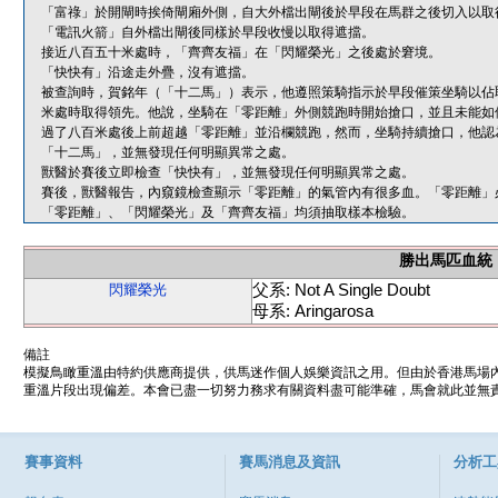
「富祿」於開閘時挨倚閘廂外側，自大外檔出閘後於早段在馬群之後切入以取
「電訊火箭」自外檔出閘後同樣於早段收慢以取得遮擋。
接近八百五十米處時，「齊齊友福」在「閃耀榮光」之後處於窘境。
「快快有」沿途走外疊，沒有遮擋。
被查詢時，賀銘年（「十二馬」）表示，他遵照策騎指示於早段催策坐騎以佔
米處時取得領先。他說，坐騎在「零距離」外側競跑時開始搶口，並且未能如
過了八百米處後上前超越「零距離」並沿欄競跑，然而，坐騎持續搶口，他認
「十二馬」，並無發現任何明顯異常之處。
獸醫於賽後立即檢查「快快有」，並無發現任何明顯異常之處。
賽後，獸醫報告，內窺鏡檢查顯示「零距離」的氣管內有很多血。「零距離」
「零距離」、「閃耀榮光」及「齊齊友福」均須抽取樣本檢驗。
勝出馬匹血統
父系: Not A Single Doubt
閃耀榮光
母系: Aringarosa
備註
模擬鳥瞰重溫由特約供應商提供，供馬迷作個人娛樂資訊之用。但由於香港馬場
重溫片段出現偏差。本會已盡一切努力務求有關資料盡可能準確，馬會就此並無責
賽事資料
賽馬消息及資訊
分析工