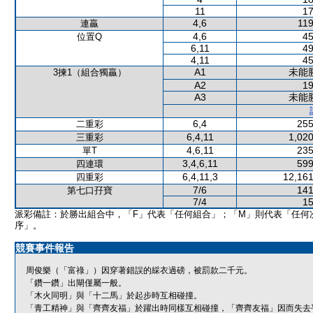
11
17
4,6
119
連贏
4,6
45
位置Q
6,11
49
4,11
45
A1
未能
3揀1（組合獨贏）
A2
19
A3
未能
6,4
255
二重彩
6,4,11
1,020
三重彩
4,6,11
235
單T
3,4,6,11
599
四連環
6,4,11,3
12,161
四重彩
7/6
141
第七口孖寶
7/4
15
派彩備註：於勝出組合中，「F」代表「任何組合」；「M」則代表「任何
序」。
競賽事件報告
周俊樂（「富祿」）因穿著錯誤的綵衣過磅，被罰款二千元。
「鑽一鑽」出閘僅屬一般。
「木火同明」與「十二馬」於起步時互相碰撞。
「青工精神」與「齊齊友福」於躍出時同樣互相碰撞，「齊齊友福」因而失去