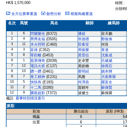
HK$ 1,570,000
時間 :
分段時間
全方位賽事重溫
餘勢分析
模擬鳥瞰重溫
名次
馬號
馬名
騎師
練馬師
1
6
閃耀榮光
(B372)
潘頓
容天鵬
2
4
齊齊友福
(D505)
班德禮
鄭俊偉
3
11
木火同明
(C460)
田泰安
何良
4
3
富祿
(C352)
周俊樂
韋達
5
8
零距離
(D453)
莫雷拉
沈集成
6
1
股票傳奇
(D039)
史卓豐
呂健威
7
12
電訊火箭
(C137)
黃皓楠
徐雨石
8
10
鑽一鑽
(D461)
蔡明紹
姚本輝
9
7
青工精神
(E231)
馬雅
大衛希斯
10
5
快快有
(E183)
何澤堯
羅富全
11
2
十二馬
(D280)
賀銘年
蘇偉賢
12
9
騰龍超影
(T372)
波健士
蘇保羅
備註:
賽事特別情況索引
派彩
彩池
勝出組合
派彩 (HK$)
6
54
獨贏
6
17
位置
4
18