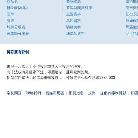
報名表
賽馬消息
速勢能
排位表(本地)
賽馬新聞資料庫
賽日數
賠率
主要賽事
初出馬
賽果
馬匹資料
騎練配
騎師分場表
騎師資料
馬匹搬
練馬師分場表
練馬師資料
貼士指
博彩要有節制
未滿十八歲人士不得投注或進入可投注的地方。
向非法或海外莊家下注，即屬違法，且可被判監禁。
切勿沉迷賭博，如需尋求輔導協助，可致電平和基金熱線1834 633。
常見問題
|
聯絡我們
|
傳媒專用區
|
網頁指南
|
規例
|
提倡有節制博彩
|
私隱