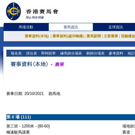
馬場活動
賽馬資訊
足球資訊
賽事資料(本地)
|
賽事資料(越洋轉播)
|
賽馬新聞
|
主要賽事
|
視聽播
報名表
排位表
即時賠率
練馬師分場表
騎師分場表
參考資料
統計
賽事日期: 20/10/2021 跑馬地
第 8 場 (111)
第三班 - 1200米 - (80-60)
場地狀況
極速駿馬讓賽
賽道 :