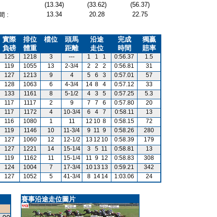
(13.34)
(33.62)
(56.37)
13.34
20.28
22.75
 :
實際
排位
檔位
頭馬
沿途
完成
獨贏
負磅
體重
距離
走位
時間
賠率
125
1218
3
---
1
1
1
0:56.37
1.5
119
1055
13
2-3/4
2
2
2
0:56.81
31
127
1213
9
4
5
6
3
0:57.01
57
128
1063
6
4-3/4
14
8
4
0:57.12
33
133
1161
8
5-1/2
4
3
5
0:57.25
5.3
117
1117
2
9
7
7
6
0:57.80
20
117
1172
4
10-3/4
6
4
7
0:58.11
13
116
1080
1
11
12
10
8
0:58.15
72
119
1146
10
11-3/4
9
11
9
0:58.26
280
127
1060
12
12-1/2
13
12
10
0:58.39
179
127
1221
14
15-1/4
3
5
11
0:58.81
13
119
1162
11
15-1/4
11
9
12
0:58.83
308
124
1004
7
17-3/4
10
13
13
0:59.21
342
127
1052
5
41-3/4
8
14
14
1:03.06
24
賽事沿途走位圖片