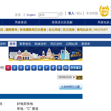
登入
/
登記
常見問題
首頁
English
馬會會員
慈善及社區貢獻
馬會知多
放區
|
國際賽馬
|
香港國際馬匹拍賣會
|
從化馬場
|
投注指南
|
賽馬知多些
|
RESTART
資料
賽果
賽事報告
騎練資料
馬匹資料
試閘結果
賽期表
沙田:
 :
好地至快地
草地 - "C" 賽道