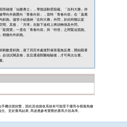
因而碰撞「仙樂勇士」，導致該駒受阻礙。「吉利大勝」持
被帶向外跑壓向「青春向前」，當時「青春向前」在「嘉應
內斜跑。儘管小組接納「吉利大勝」外閃，於此時難以駕
空間。其後，「月球」在餘下途程上將頭轉側及外閃。
「龍寶寶」一度在「青春向前」與「特登」之間緊迫競跑。
」稍微向外斜跑。
坐騎數度斜跑，過了四百米處後對催策毫無反應，開始顯著
」必須試閘及格，並且通過獸醫檢驗後，才可再次出賽。
處。
內手機信號頻繁，因此其他接收系統有可能受干擾而令模擬鳥瞰
任。至於賽馬結果, 馬迷應參考實際的賽馬片段為準。