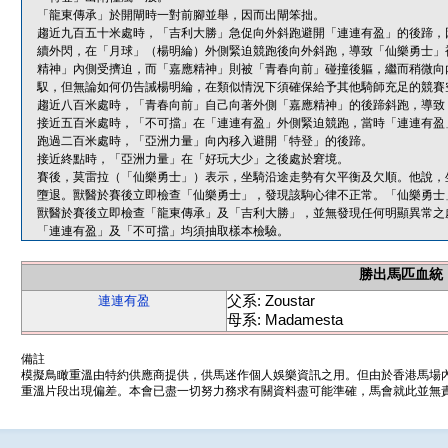
「龍東傳承」於開閘時一對前腳並舉，因而出閘笨拙。
趨近九百五十米處時，「吉利大勝」急促向外斜跑避開「連連有盈」的後蹄，
續外閃，在「月球」（楊明綸）外側緊迫競跑後向外斜跑，導致「仙樂勇士」
精神」內側受擠迫，而「嘉應精神」則被「青春向前」碰撞後軀，繼而稍微向
馭，但無論如何仍告誡楊明綸，在類似情況下須確保給予其他騎師充足的競賽
趨近八百米處時，「青春向前」自己向著外側「嘉應精神」的後蹄斜跑，導致
接近五百米處時，「不可擋」在「連連有盈」外側緊迫競跑，當時「連連有盈
跑過二百米處時，「亞洲力量」向內移入避開「特登」的後蹄。
接近終點時，「亞洲力量」在「好玩大少」之後處於窘境。
賽後，莫雷拉（「仙樂勇士」）表示，坐騎沿途走勢有欠平衡及欠順。他說，
墮退。獸醫於賽後立即檢查「仙樂勇士」，發現該駒心律不正常。「仙樂勇士
獸醫於賽後立即檢查「龍東傳承」及「吉利大勝」，並無發現任何明顯異常之
「連連有盈」及「不可擋」均須抽取樣本檢驗。
勝出馬匹血統
父系: Zoustar
連連有盈
母系: Madamesta
備註
模擬鳥瞰重溫由特約供應商提供，供馬迷作個人娛樂資訊之用。但由於香港馬場
重溫片段出現偏差。本會已盡一切努力務求有關資料盡可能準確，馬會就此並無責