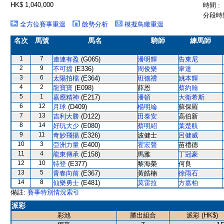
HK$ 1,040,000
時間 :
分段時間
全方位賽事重溫
餘勢分析
模擬鳥瞰重溫
名次
馬號
馬名
騎師
練馬師
1
7
連連有盈
(G065)
潘明輝
告東尼
2
9
不可擋
(E336)
周俊樂
韋達
3
6
太陽拍檔
(E364)
班德禮
姚本輝
4
2
龍寶寶
(E098)
薛恩
蔡約翰
5
1
嘉應精神
(E217)
潘頓
大衛希斯
6
12
月球
(D409)
楊明綸
蘇保羅
7
13
吉利大勝
(D122)
田泰安
高伯新
8
14
好玩大少
(E080)
蔡明紹
葉楚航
9
11
奇妙飛揚
(E326)
波健士
呂健威
10
3
亞洲力量
(E400)
霍宏聲
苗禮德
11
4
龍東傳承
(E158)
馬雅
丁冠豪
12
10
特登
(E377)
黎海榮
何良
13
5
青春向前
(E367)
黃皓楠
徐雨石
14
8
仙樂勇士
(E481)
莫雷拉
方嘉柏
備註:
賽事特別情況索引
派彩
彩池
勝出組合
派彩 (HK$)