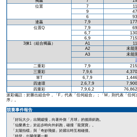
7
15
獨贏
7
11
位置
9
47
6
93
7,9
177
連贏
7,9
69
位置Q
6,7
130
6,9
715
A1
11
3揀1（組合獨贏）
A2
未能
A3
未能
7,9
215
二重彩
7,9,6
4,370
三重彩
6,7,9
1,446
單T
2,6,7,9
7,900
四連環
7,9,6,2
76,862
四重彩
派彩備註：於勝出組合中，「F」代表「任何組合」；「M」則代表「任何
序」。
競賽事件報告
「好玩大少」出閘緩慢，向著外側「月球」的後蹄斜跑。
「仙樂勇士」於起步時向外斜跑，碰撞「龍寶寶」。
「太陽拍檔」與「奇妙飛揚」於躍出時互相碰撞。
「特登」出閘僅屬一般。