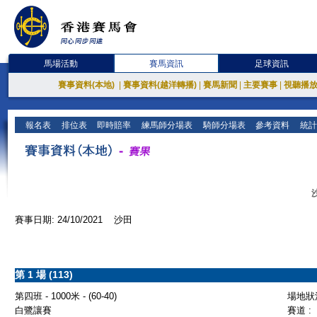
馬場活動
賽馬資訊
足球資訊
賽事資料(本地)
|
賽事資料(越洋轉播)
|
賽馬新聞
|
主要賽事
|
視聽播
報名表
排位表
即時賠率
練馬師分場表
騎師分場表
參考資料
統計
賽事日期: 24/10/2021 沙田
第 1 場 (113)
第四班 - 1000米 - (60-40)
場地狀況
白鷺讓賽
賽道 :