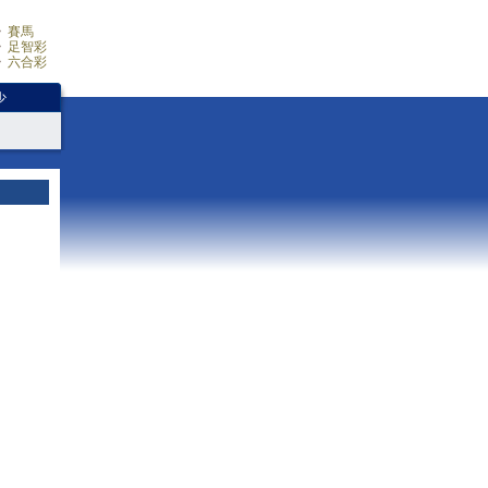
賽馬
足智彩
六合彩
少