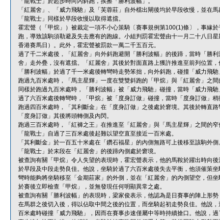
「龍戰士」於起步時向內斜跑，挨擦「勝利波幅」。
「紅麗舍」、「威力飛馳」及「芙蓉莊」自外檔出閘後均於早段收慢，並在馬
「龍戰士」同樣於早段收慢以取得遮擋。
霍宏聲（「甲烷」）被裁定一項不小心策騎〔賽事規例第100(1)條〕，事
跑，導致該駒須勒避及失去應有的跑線。小組判罰霍宏聲由十一月二十八日星
香港賽馬日）。此外，霍宏聲被罰款一萬二千五百元。
過了千二米處後，「紅麗舍」向外斜跑避開「勝利波幅」的後蹄，當時「勝利
舍」走外疊，沒有遮擋。「紅麗舍」其後於對面直路上獲許推進至前列位置，
「勝利波幅」於過了千一米處後轉彎時走勢笨拙，向外斜跑，碰撞「威力飛馳
跑過九百米處時，「馬主星輝」一度在雙雙斜跑的「甲烷」與「紅麗舍」之間
同樣於跑過九百米處時，「勝利波幅」被「威力飛馳」碰撞，當時「威力飛馳
過了六百米處後轉彎時，「甲烷」被「度身訂做」碰撞，當時「度身訂做」稍
跑過四百米處時，「其利斷金」在「度身訂做」之後處於窘境。其後於轉直路
「度身訂做」其後將頭轉側及內閃。
跑過三百米處時，「紅褲之王」在推進至「紅麗舍」與「馬主星輝」之間的窄
「龍戰士」自過了三百米處後起難以望空直至接近一百米處。
「其利斷金」於一百五十米處在「鑽石福星」的內側無路可上後移至該駒外側
「龍戰士」於末段在「紅麗舍」的後蹄內側處於窘境。
被查詢有關「甲烷」令人失望的表現時，霍宏聲表示，他的馬鞍於躍出時向後
於早段及中段走勢良佳。他說，坐騎於過了六百米處後失去平衡，他須催策坐
彎時能夠將坐騎移至「金期莊家」的外側，並在「紅麗舍」的內側望空，但坐
於賽後立即檢查「甲烷」，並無發現任何明顯異常之處。
被查詢有關「勝利波幅」的表現時，梁家俊表示，他認為是日賽事的陣上形勢
在馬群之後切入後，得以佔取中間之後的位置，而坐騎起初走勢良佳。他說，
百米處時碰撞「威力飛馳」，因而在賽事步速僅屬中等時持續搶口。他說，過