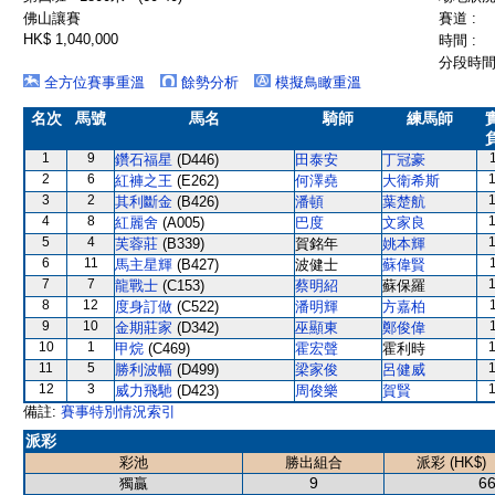
佛山讓賽
賽道 :
HK$ 1,040,000
時間 :
分段時間 
全方位賽事重溫
餘勢分析
模擬鳥瞰重溫
名次
馬號
馬名
騎師
練馬師
1
9
鑽石福星
(D446)
田泰安
丁冠豪
2
6
紅褲之王
(E262)
何澤堯
大衛希斯
3
2
其利斷金
(B426)
潘頓
葉楚航
4
8
紅麗舍
(A005)
巴度
文家良
5
4
芙蓉莊
(B339)
賀銘年
姚本輝
6
11
馬主星輝
(B427)
波健士
蘇偉賢
7
7
龍戰士
(C153)
蔡明紹
蘇保羅
8
12
度身訂做
(C522)
潘明輝
方嘉柏
9
10
金期莊家
(D342)
巫顯東
鄭俊偉
10
1
甲烷
(C469)
霍宏聲
霍利時
11
5
勝利波幅
(D499)
梁家俊
呂健威
12
3
威力飛馳
(D423)
周俊樂
賀賢
備註:
賽事特別情況索引
派彩
彩池
勝出組合
派彩 (HK$)
9
66
獨贏