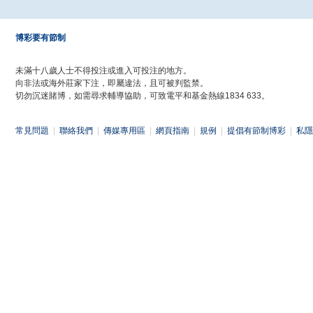
博彩要有節制
未滿十八歲人士不得投注或進入可投注的地方。
向非法或海外莊家下注，即屬違法，且可被判監禁。
切勿沉迷賭博，如需尋求輔導協助，可致電平和基金熱線1834 633。
常見問題
|
聯絡我們
|
傳媒專用區
|
網頁指南
|
規例
|
提倡有節制博彩
|
私隱