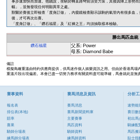
事步速加快而加速。他續說，坐騎於轉直路彎前須受力策，其後因陣上形勢而
幅」，並無發現任何明顯異常之處。
獸醫於賽後立即檢查「度身訂做」，內窺鏡檢查顯示該駒的氣管內有很多血，
後，才可再次出賽。
「度身訂做」、「鑽石福星」及「紅褲之王」均須抽取樣本檢驗。
勝出馬匹血統
父系: Power
鑽石福星
母系: Diamond Babe
備註
模擬鳥瞰重溫由特約供應商提供，供馬迷作個人娛樂資訊之用。但由於香港馬場
重溫片段出現偏差。本會已盡一切努力務求有關資料盡可能準確，馬會就此並無責
賽事資料
賽馬消息及資訊
分析工
報名表
賽馬消息
速勢能
排位表(本地)
賽馬新聞資料庫
賽日數
賠率
主要賽事
初出馬
賽果
馬匹資料
騎練配
騎師分場表
騎師資料
馬匹搬
練馬師分場表
練馬師資料
貼士指