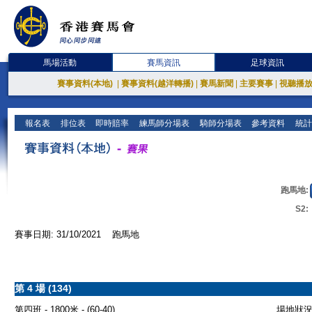
馬場活動
賽馬資訊
足球資訊
賽事資料(本地)
|
賽事資料(越洋轉播)
|
賽馬新聞
|
主要賽事
|
視聽播
報名表
排位表
即時賠率
練馬師分場表
騎師分場表
參考資料
統計
跑馬地:
S2:
賽事日期: 31/10/2021 跑馬地
第 4 場 (134)
第四班 - 1800米 - (60-40)
場地狀況 