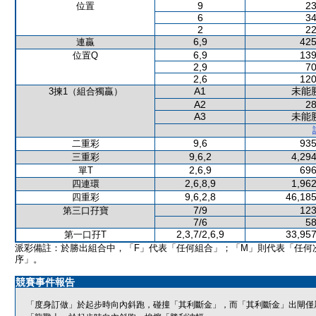
9
23
位置
6
34
2
22
6,9
425
連贏
6,9
139
位置Q
2,9
70
2,6
120
A1
未能
3揀1（組合獨贏）
A2
28
A3
未能
9,6
935
二重彩
9,6,2
4,294
三重彩
2,6,9
696
單T
2,6,8,9
1,962
四連環
9,6,2,8
46,185
四重彩
7/9
123
第三口孖寶
7/6
58
2,3,7/2,6,9
33,957
第一口孖T
派彩備註：於勝出組合中，「F」代表「任何組合」；「M」則代表「任何
序」。
競賽事件報告
「度身訂做」於起步時向內斜跑，碰撞「其利斷金」，而「其利斷金」出閘僅