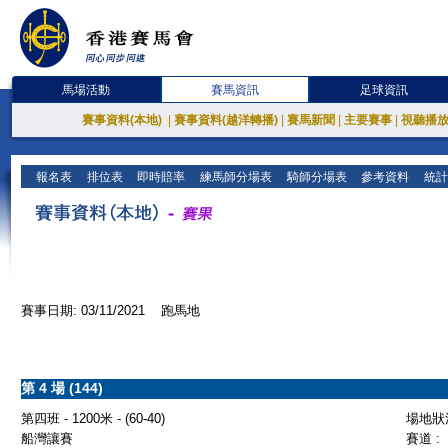
馬場活動
賽馬資訊
足球資訊
賽事資料(本地)
|
賽事資料(越洋轉播)
|
賽馬新聞
|
主要賽事
|
視聽播
報名表
排位表
即時賠率
練馬師分場表
騎師分場表
參考資料
統計
賽事日期: 03/11/2021 跑馬地
第 4 場 (144)
第四班 - 1200米 - (60-40)
場地狀況
船灣讓賽
賽道 :