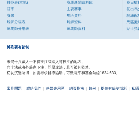
排位表(本地)
賽馬新聞資料庫
賽日數
賠率
主要賽事
初出馬
賽果
馬匹資料
騎練配
騎師分場表
騎師資料
馬匹搬
練馬師分場表
練馬師資料
貼士指
博彩要有節制
未滿十八歲人士不得投注或進入可投注的地方。
向非法或海外莊家下注，即屬違法，且可被判監禁。
切勿沉迷賭博，如需尋求輔導協助，可致電平和基金熱線1834 633。
常見問題
|
聯絡我們
|
傳媒專用區
|
網頁指南
|
規例
|
提倡有節制博彩
|
私隱