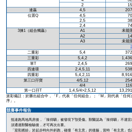
2
15
4,5
207
連贏
4,5
70
位置Q
2,5
38
2,4
74
A1
未能
3揀1（組合獨贏）
A2
14
A3
未能
5,4
372
二重彩
5,4,2
1,436
三重彩
2,4,5
269
單T
2,4,5,11
538
四連環
5,4,2,11
8,916
四重彩
4/5,12
254
第三口孖寶
4/4
116
1,4,5/4>2,5,12
13,291
第一口孖T
派彩備註：於勝出組合中，「F」代表「任何組合」；「M」則代表「任何
序」。
競賽事件報告
抵達跑馬地馬房後，「辣得驕」被發現下顎受傷。獸醫認為「辣得驕」不適宜
須通過獸醫檢驗後，才可再次出賽。
「迎彩繽紛」於起步時向外斜跑，碰撞「有主意」的後軀，當時「有主意」也