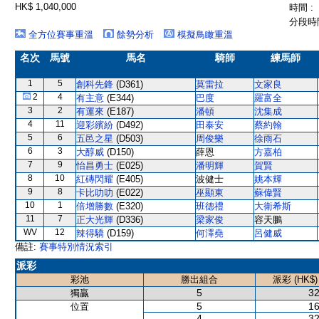
HK$ 1,040,000
時間 :
分段時間
全方位賽事重溫
餘勢分析
模擬鳥瞰重溫
名次
馬號
馬名
騎師
練馬師
1
5
創科先鋒
(D361)
莫雷拉
文家良
2
4
有主意
(E344)
巴度
羅富全
3
2
有運來
(E187)
潘頓
沈集成
4
11
迎彩繽紛
(D492)
田泰安
蔡約翰
5
6
五邑之星
(D503)
周俊樂
徐雨石
6
3
大醇威
(D150)
薛恩
方嘉柏
7
9
怡昌勇士
(E025)
潘明輝
賀賢
8
10
紅磚閃耀
(E405)
波健士
姚本輝
9
8
卡比叻叻
(E022)
巫顯東
蘇偉賢
10
1
倍增勝數
(E320)
班德禮
大衛希斯
11
7
正大光輝
(D336)
梁家俊
容天鵬
WV
12
辣得驕
(D159)
何澤堯
呂健威
備註:
賽事特別情況索引
派彩
彩池
勝出組合
派彩 (HK$)
5
32
獨贏
5
16
位置
4
32