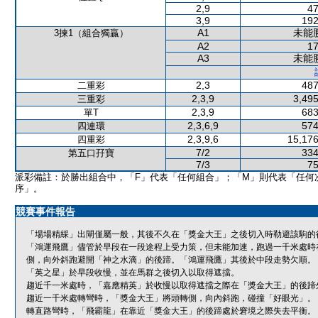
2,9
47
3,9
192
A1
未能
3揀1（組合獨贏）
A2
17
A3
未能
2,3
487
二重彩
2,3,9
3,495
三重彩
2,3,9
683
單T
2,3,6,9
574
四連環
2,3,9,6
15,176
四重彩
7/2
334
第五口孖寶
7/3
75
派彩備註：於勝出組合中，「F」代表「任何組合」；「M」則代表「任何
序」。
競賽事件報告
「場場精綵」出閘僅屬一般，其後不久在「獎金大王」之後切入時勒避該駒的
「鴻運飛鷹」儘管於早段在一段途程上受力策，但未能加速，跑過一千米處時
側，向外斜跑避開「神之水滴」的後蹄。「鴻運飛鷹」其後於中段走勢欠順。
「英之星」於早段收慢，並在馬群之後切入以取得遮擋。
趨近千一米處時，「嘉應精英」於收慢以取得遮擋之際在「獎金大王」的後蹄
趨近一千米處轉彎時，「獎金大王」將頭轉側，向內斜跑，碰撞「好眼光」。
轉直路彎時，「飛霸龍」在靠近「獎金大王」的後蹄處於窘境之際失去平衡。