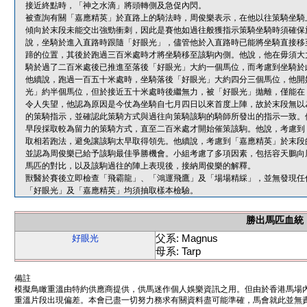
接近終點時，「神之水滴」將頭轉側及急促內閃。
被查詢有關「嘉應精英」於直路上的騎法時，周俊樂表示，在他以往策騎坐騎
傾向於末段未能交出強勁衝刺，因此是賽他如過往般獲指示策騎坐騎時須確保
說，坐騎於進入直路時跟隨「好眼光」，儘管他於入直路時已能將坐騎直接移
蹄的位置，其後於跑過三百米處時才將坐騎移至該駒內側。他說，他在毋須大
騎於過了二百米處後已推進至落後「好眼光」大約一個馬位，而考慮到坐騎於
他續說，跑過一百五十米處時，坐騎落後「好眼光」大約四分三個馬位，他開
光」約半個馬位，但於接近五十米處時後繼無力，被「好眼光」拋離，僅能在
令人失望，他認為原因是今仗為坐騎自七月四日以來首度上陣，故於末段無以
的策騎指示，並確認此策騎方式與過往向策騎該駒的騎師所發出的指示一致。
早段採取較為留力的策騎方式，直至二百米處才開始催策該駒。他說，考慮到
取相若跑法，避免讓該駒太早取得領先。他續說，考慮到「嘉應精英」於末段
並認為周俊樂已給予該駒最佳爭勝機會。小組考慮了多項因素，包括容天鵬向
馬匹的對比，以及該駒過往的陣上表現後，接納周俊樂的解釋。
獸醫於賽後立即檢查「飛霸龍」、「鴻運飛鷹」及「場場精綵」，並無發現任
「好眼光」及「嘉應精英」均須抽取樣本檢驗。
勝出馬匹血統
父系: Magnus
好眼光
母系: Tarp
備註
模擬鳥瞰重溫由特約供應商提供，供馬迷作個人娛樂資訊之用。但由於香港馬場
重溫片段出現偏差。本會已盡一切努力務求有關資料盡可能準確，馬會就此並無責