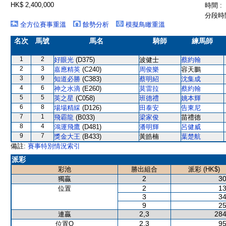
HK$ 2,400,000
時間 :
分段時間
全方位賽事重溫
餘勢分析
模擬鳥瞰重溫
名次
馬號
馬名
騎師
練馬師
1
2
好眼光
(D375)
波健士
蔡約翰
2
3
嘉應精英
(C240)
周俊樂
容天鵬
3
9
知道必勝
(C383)
蔡明紹
沈集成
4
6
神之水滴
(E260)
莫雷拉
蔡約翰
5
5
英之星
(C058)
班德禮
姚本輝
6
8
場場精綵
(D126)
田泰安
告東尼
7
1
飛霸龍
(B033)
梁家俊
苗禮德
8
4
鴻運飛鷹
(D481)
潘明輝
呂健威
9
7
獎金大王
(B433)
黃皓楠
葉楚航
備註:
賽事特別情況索引
派彩
彩池
勝出組合
派彩 (HK$)
2
30
獨贏
2
13
位置
3
34
9
25
2,3
284
連贏
2,3
95
位置Q