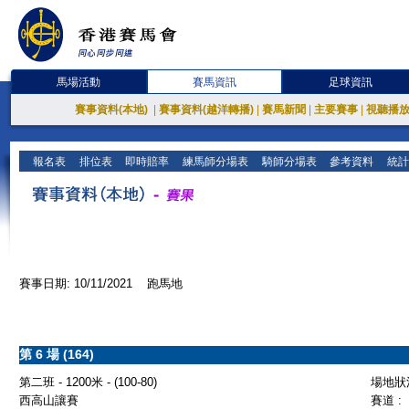
馬場活動
賽馬資訊
足球資訊
賽事資料(本地)
|
賽事資料(越洋轉播)
|
賽馬新聞
|
主要賽事
|
視聽播
報名表
排位表
即時賠率
練馬師分場表
騎師分場表
參考資料
統計
賽事日期: 10/11/2021 跑馬地
第 6 場 (164)
第二班 - 1200米 - (100-80)
場地狀況
西高山讓賽
賽道 :