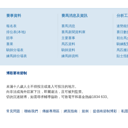
賽事資料
賽馬消息及資訊
分析工
報名表
賽馬消息
速勢能
排位表(本地)
賽馬新聞資料庫
賽日數
賠率
主要賽事
初出馬
賽果
馬匹資料
騎練配
騎師分場表
騎師資料
馬匹搬
練馬師分場表
練馬師資料
貼士指
博彩要有節制
未滿十八歲人士不得投注或進入可投注的地方。
向非法或海外莊家下注，即屬違法，且可被判監禁。
切勿沉迷賭博，如需尋求輔導協助，可致電平和基金熱線1834 633。
常見問題
|
聯絡我們
|
傳媒專用區
|
網頁指南
|
規例
|
提倡有節制博彩
|
私隱