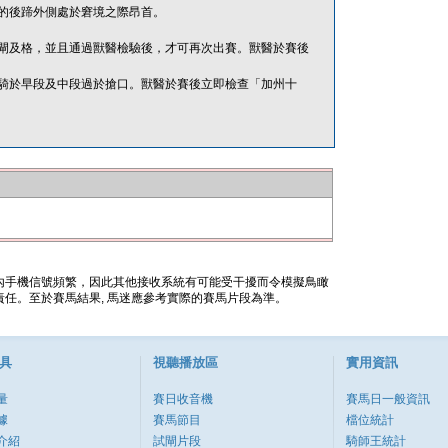
的後蹄外側處於窘境之際昂首。
閘及格，並且通過獸醫檢驗後，才可再次出賽。獸醫於賽後
騎於早段及中段過於搶口。獸醫於賽後立即檢查「加州十
內手機信號頻繁，因此其他接收系統有可能受干擾而令模擬鳥瞰
任。至於賽馬結果, 馬迷應參考實際的賽馬片段為準。
具
視聽播放區
實用資訊
量
賽日收音機
賽馬日一般資訊
據
賽馬節目
檔位統計
介紹
試閘片段
騎師王統計