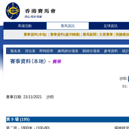
馬場活動
賽馬資訊
足球資訊
賽事資料(本地)
|
賽事資料(越洋轉播)
|
賽馬新聞
|
主要賽事
|
視聽播
報名表
排位表
即時賠率
練馬師分場表
騎師分場表
參考資料
統計
沙田:
S1:
賽事日期: 21/11/2021 沙田
第 9 場 (195)
第二班 - 1800米 - (100-80)
場地狀況 