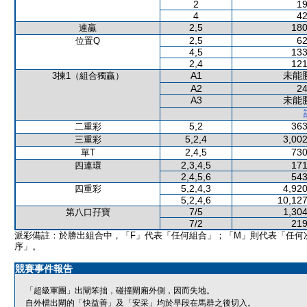
2
19
4
42
2,5
180
連贏
2,5
62
位置Q
4,5
133
2,4
121
A1
未能
3揀1（組合獨贏）
A2
24
A3
未能
5,2
363
二重彩
5,2,4
3,002
三重彩
2,4,5
730
單T
2,3,4,5
171
四連環
2,4,5,6
543
5,2,4,3
4,920
四重彩
5,2,4,6
10,127
7/5
1,304
第八口孖寶
7/2
219
派彩備註：於勝出組合中，「F」代表「任何組合」；「M」則代表「任何
序」。
競賽事件報告
「超級軍團」出閘笨拙，碰撞閘廂外側，因而失地。
自外檔出閘的「快益善」及「安采」均於早段在馬群之後切入。