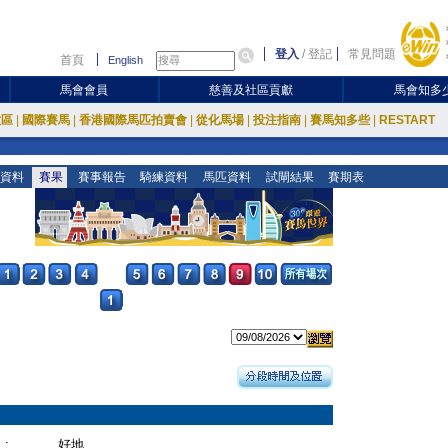
登入
/
登記
常見問題
首頁
English
馬會會員
慈善及社區貢獻
馬會知多
放區
|
國際賽馬
|
香港國際馬匹拍賣會
|
從化馬場
|
投注指南
|
賽馬知多些
|
RESTART
資料
賽果
賽事報告
騎練資料
馬匹資料
試閘結果
賽期表
:
好地