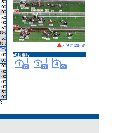
.50
.00
.00
.50
.00
.50
勝出
.50
勝出
沿途走勢評述
詳情
.00
終點相片
.00
.00
.00
.00
.00
.00
.50
.00
次