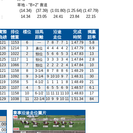
草地 - "B+2" 賽道
(14.34)
(37.39)
(1:01.80)
(1:25.64)
(1:47.79)
14.34
23.05
24.41
23.84
22.15
:
實際
排位
檔位
頭馬
沿途
完成
獨贏
負磅
體重
距離
走位
時間
賠率
121
1153
6
---
7
8
7
7
1
1:47.79
5.8
126
1214
3
4
4
4
4
2
1:47.79
6.9
鼻位
120
1022
2
5
6
6
5
3
1:47.83
13
頸位
125
1117
1
3
3
3
3
4
1:47.84
2.8
頸位
123
1066
7
2
2
2
2
4
1:47.84
10
頸位
121
1158
8
3-1/4
8
7
8
8
6
1:48.29
15
118
1092
9
3-1/4
9
10
10
9
7
1:48.31
30
119
1058
5
4-1/2
1
1
1
1
8
1:48.49
21
120
1107
4
5
6
5
5
6
9
1:48.57
6.1
121
1158
10
6-1/2
11
11
11
11
10
1:48.83
17
129
1038
11
22-1/4
10
9
9
10
11
1:51.34
84
賽事沿途走位圖片
.00
.00