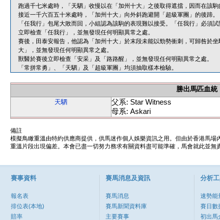
跑過千七米處時，「天駟」收慢以在「加州十大」之後取得遮擋，因而在該駒
接近一千六百五十米處時，「加州十大」向外斜跑避開「超級軍團」的後蹄。
「任我行」包尾大敗而回，小組認為該駒的表現難以接受。「任我行」必須試
立即檢查「任我行」，並無發現任何明顯異常之處。
賽後，田泰安報告，他認為「加州十大」於末段未能以勁勢衝刺，可歸咎於坐
大」，並無發現任何明顯異常之處。
獸醫於賽後立即檢查「安采」及「路路醒」，並無發現任何明顯異常之處。
「常拼常勇」、「天駟」及「超級軍團」均須抽取樣本檢驗。
勝出馬匹血統
父系: Star Witness
天駟
母系: Askari
備註
模擬鳥瞰重溫由特約供應商提供，供馬迷作個人娛樂資訊之用。但由於香港馬場
重溫片段出現偏差。本會已盡一切努力務求有關資料盡可能準確，馬會就此並無責
賽事資料
賽馬消息及資訊
分析工
報名表
賽馬消息
速勢能
排位表(本地)
賽馬新聞資料庫
賽日數
賠率
主要賽事
初出馬