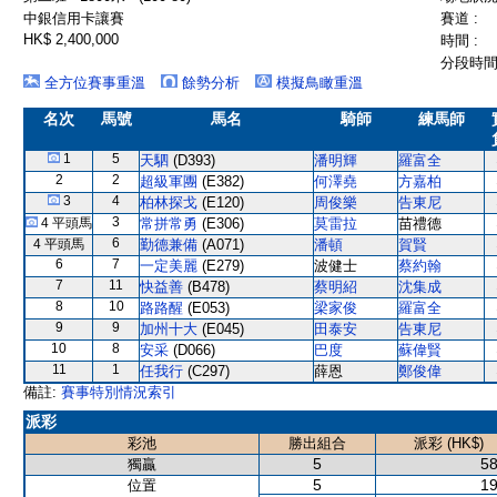
中銀信用卡讓賽
賽道 :
HK$ 2,400,000
時間 :
分段時間 
全方位賽事重溫
餘勢分析
模擬鳥瞰重溫
名次
馬號
馬名
騎師
練馬師
1
5
天駟
(D393)
潘明輝
羅富全
2
2
超級軍團
(E382)
何澤堯
方嘉柏
3
4
柏林探戈
(E120)
周俊樂
告東尼
3
4 平頭馬
常拼常勇
(E306)
莫雷拉
苗禮德
6
4 平頭馬
勤德兼備
(A071)
潘頓
賀賢
6
7
一定美麗
(E279)
波健士
蔡約翰
7
11
快益善
(B478)
蔡明紹
沈集成
8
10
路路醒
(E053)
梁家俊
羅富全
9
9
加州十大
(E045)
田泰安
告東尼
10
8
安采
(D066)
巴度
蘇偉賢
11
1
任我行
(C297)
薛恩
鄭俊偉
備註:
賽事特別情況索引
派彩
彩池
勝出組合
派彩 (HK$)
5
58
獨贏
5
19
位置