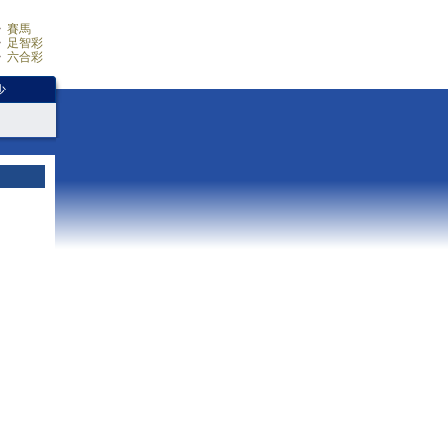
賽馬
足智彩
六合彩
少