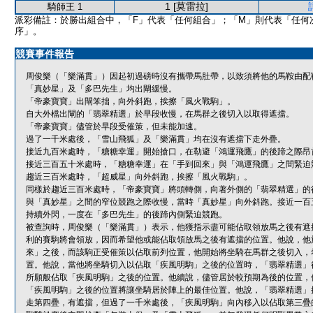
1 [莫雷拉]
騎師王 1
派彩備註：於勝出組合中，「F」代表「任何組合」；「M」則代表「任何
序」。
競賽事件報告
周俊樂（「樂滿貫」）因起初過磅時沒有攜帶馬肚帶，以致須將他的馬鞍由配
「真妙星」及「多巴先生」均出閘緩慢。
「帝豪寶寶」出閘笨拙，向外斜跑，挨擦「風火戰駒」。
自大外檔出閘的「翡翠精選」於早段收慢，在馬群之後切入以取得遮擋。
「帝豪寶寶」儘管於早段受催策，但未能加速。
過了一千米處後，「雪山飛狐」及「樂滿貫」均在沒有遮擋下走外疊。
接近九百米處時，「糖糖幸運」開始搶口，在勒避「鴻運飛鷹」的後蹄之際昂
接近三百五十米處時，「糖糖幸運」在「手到回來」與「鴻運飛鷹」之間緊迫
趨近三百米處時，「超威星」向外斜跑，挨擦「風火戰駒」。
同樣於趨近三百米處時，「帝豪寶寶」將頭轉側，向著外側的「翡翠精選」的
與「真妙星」之間的窄位競跑之際收慢，當時「真妙星」向外斜跑。接近一百
持續外閃，一度在「多巴先生」的後蹄內側緊迫競跑。
被查詢時，周俊樂（「樂滿貫」）表示，他獲指示盡可能佔取領放馬之後有遮
利的賽駒將會領放，因而希望他或能佔取領放馬之後有遮擋的位置。他說，他
來」之後，而該駒正受催策以佔取前列位置，他開始將坐騎在馬群之後切入，
置。他說，當他將坐騎切入以佔取「疾風明駒」之後的位置時，「翡翠精選」
所願般佔取「疾風明駒」之後的位置。他續說，儘管居於較預期為後的位置，
「疾風明駒」之後的位置將讓坐騎居於陣上的最佳位置。他說，「翡翠精選」
走第四疊，有遮擋，但過了一千米處後，「疾風明駒」向內移入以佔取第三疊