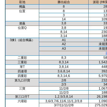
彩池
勝出組合
派彩 (HK$
8
28
獨贏
8
13
位置
3
12
14
109
3,8
33
連贏
3,8
19
位置Q
8,14
230
3,14
188
A1
13
3揀1（組合獨贏）
A2
未能
A3
未能
8,3
58
二重彩
8,3,14
1,542
三重彩
3,8,14
448
單T
3,6,8,14
392
四連環
8,3,14,6
5,975
四重彩
2/8
232
第九口孖寶
2/3
34
11/2/8
1,067
三寶
11/2/3
188
1,2,5/3,8,14
26,198
第三口孖T
3,6/3,7/6,11/6,11/1,2/3,8
1,090
六環彩
3/7/11/11/2/8
275,029