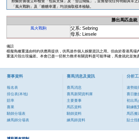
獸醫於賽後立即檢查「包裝太保」及「雪山飛狐」，並無發現任何明顯異常之
「風火戰駒」及「糖糖幸運」均須抽取樣本檢驗。
勝出馬匹血統
父系: Sebring
風火戰駒
母系: Liesele
備註
模擬鳥瞰重溫由特約供應商提供，供馬迷作個人娛樂資訊之用。但由於香港馬場
重溫片段出現偏差。本會已盡一切努力務求有關資料盡可能準確，馬會就此並無責
賽事資料
賽馬消息及資訊
分析工
報名表
賽馬消息
速勢能
排位表(本地)
賽馬新聞資料庫
賽日數
賠率
主要賽事
初出馬
賽果
馬匹資料
騎練配
騎師分場表
騎師資料
馬匹搬
練馬師分場表
練馬師資料
貼士指
博彩要有節制