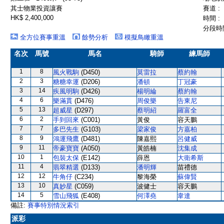
其士物業投資讓賽
賽道 :
HK$ 2,400,000
時間 :
分段時間
全方位賽事重溫
餘勢分析
模擬鳥瞰重溫
名次
馬號
馬名
騎師
練馬師
1
8
風火戰駒
(D450)
莫雷拉
蔡約翰
2
3
糖糖幸運
(D206)
潘頓
丁冠豪
3
14
疾風明駒
(D426)
楊明綸
蔡約翰
4
6
樂滿貫
(D476)
周俊樂
告東尼
5
13
超威星
(D297)
蔡明紹
羅富全
6
2
手到回來
(C001)
黃俊
容天鵬
7
7
多巴先生
(G103)
梁家俊
方嘉柏
8
9
鴻運飛鷹
(D481)
陳嘉熙
呂健威
9
11
帝豪寶寶
(A050)
黃皓楠
沈集成
10
1
包裝太保
(E142)
薛恩
大衛希斯
11
4
翡翠精選
(D133)
潘明輝
苗禮德
12
12
牛角仔
(C234)
黎海榮
蘇偉賢
13
10
真妙星
(C059)
波健士
容天鵬
14
5
雪山飛狐
(E408)
何澤堯
韋達
備註:
賽事特別情況索引
派彩