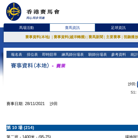
馬場活動
賽馬資訊
足球資訊
賽事資料(本地)
|
賽事資料(越洋轉播)
|
賽馬新聞
|
主要賽事
|
視聽播
報名表
排位表
即時賠率
練馬師分場表
騎師分場表
參考資料
統計
沙田:
S1:
賽事日期: 28/11/2021 沙田
第 10 場 (214)
第二班 - 1400米 - (95-75)
場地狀況