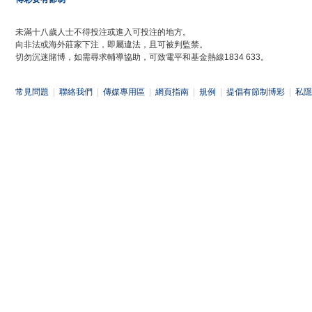
未滿十八歲人士不得投注或進入可投注的地方。
向非法或海外莊家下注，即屬違法，且可被判監禁。
切勿沉迷賭博，如需尋求輔導協助，可致電平和基金熱線1834 633。
常見問題
|
聯絡我們
|
傳媒專用區
|
網頁指南
|
規例
|
提倡有節制博彩
|
私隱