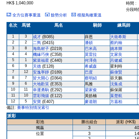
HK$ 1,040,000
時間 :
分段時間
全方位賽事重溫
餘勢分析
模擬鳥瞰重溫
名次
馬號
馬名
騎師
練馬師
1
3
成才
(B085)
薛恩
大衛希斯
2
2
二雋
(D415)
潘頓
蔡約翰
3
8
海島材子
(D219)
巴米高
姚本輝
4
4
機緣巧俠
(C358)
莫雷拉
文家良
5
1
紫菜福星
(C440)
何澤堯
呂健威
6
9
天德
(E128)
希威森
霍利時
7
12
安逸寧靜
(D189)
巴度
蘇偉賢
8
7
皆大開心
(D364)
蔡明紹
容天鵬
9
6
大地歡笑
(E353)
馬雅
沈集成
10
11
幸運勇駒
(E292)
梁家俊
蘇保羅
11
10
雲彩飛揚
(E122)
黃皓楠
葉楚航
12
5
安寶
(E407)
麥道朗
方嘉柏
備註:
賽事特別情況索引
派彩
彩池
勝出組合
派彩 (HK$)
3
40
獨贏
3
14
位置
2
16