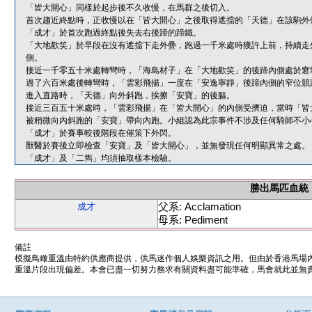
「皆大開心」同樣於起步後不久收慢，在馬群之後切入。
首次趨近終點時，正收慢以在「皆大開心」之後取得遮擋的「天德」在該駒外
「成才」於首次跑過終點後失去右後蹄的蹄鐵。
「大地歡笑」於早段在沒有遮擋下走外疊，跑過一千米處時獲許上前，持續走
側。
接近一千零五十米處轉彎時，「海島材子」在「大地歡笑」的後蹄內側處於窘
過了六百米處後轉彎時，「雲彩飛揚」一度在「安逸寧靜」後蹄內側的窄位競
進入直路時，「天德」向外斜跑，挨擦「安寶」的後軀。
接近三百五十米處時，「雲彩飛揚」在「皆大開心」的內側受擠迫，當時「皆
被稍微向內斜跑的「安寶」帶向內跑。小組認為此宗事件不涉及任何騎師不小
「成才」於賽事較後階段在催策下外閃。
獸醫於賽後立即檢查「安寶」及「皆大開心」，並無發現任何明顯異常之處。
「成才」及「二雋」均須抽取樣本檢驗。
勝出馬匹血統
父系: Acclamation
成才
母系: Pediment
備註
模擬鳥瞰重溫由特約供應商提供，供馬迷作個人娛樂資訊之用。但由於香港馬場
重溫片段出現偏差。本會已盡一切努力務求有關資料盡可能準確，馬會就此並無責