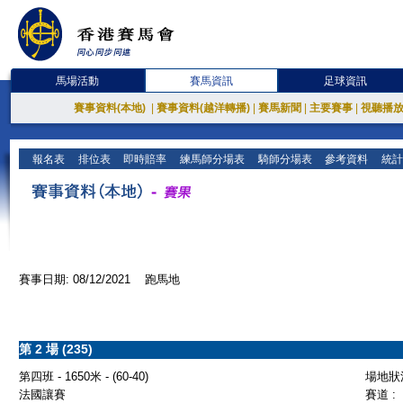
馬場活動
賽馬資訊
足球資訊
賽事資料(本地)
|
賽事資料(越洋轉播)
|
賽馬新聞
|
主要賽事
|
視聽播
報名表
排位表
即時賠率
練馬師分場表
騎師分場表
參考資料
統計
賽事日期: 08/12/2021 跑馬地
第 2 場 (235)
第四班 - 1650米 - (60-40)
場地狀況
法國讓賽
賽道 :