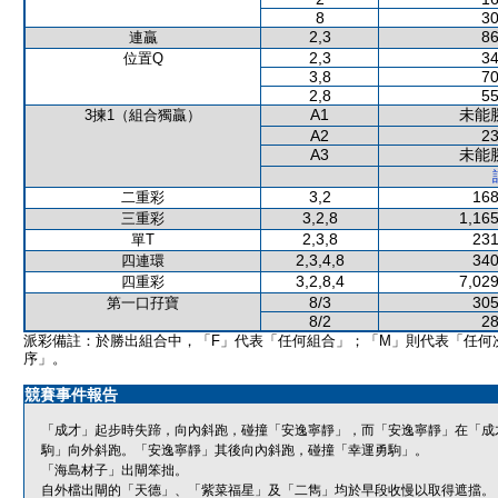
8
30
2,3
86
連贏
2,3
34
位置Q
3,8
70
2,8
55
A1
未能
3揀1（組合獨贏）
A2
23
A3
未能
3,2
168
二重彩
3,2,8
1,165
三重彩
2,3,8
231
單T
2,3,4,8
340
四連環
3,2,8,4
7,029
四重彩
8/3
305
第一口孖寶
8/2
28
派彩備註：於勝出組合中，「F」代表「任何組合」；「M」則代表「任何
序」。
競賽事件報告
「成才」起步時失蹄，向內斜跑，碰撞「安逸寧靜」，而「安逸寧靜」在「成
駒」向外斜跑。「安逸寧靜」其後向內斜跑，碰撞「幸運勇駒」。
「海島材子」出閘笨拙。
自外檔出閘的「天德」、「紫菜福星」及「二雋」均於早段收慢以取得遮擋。