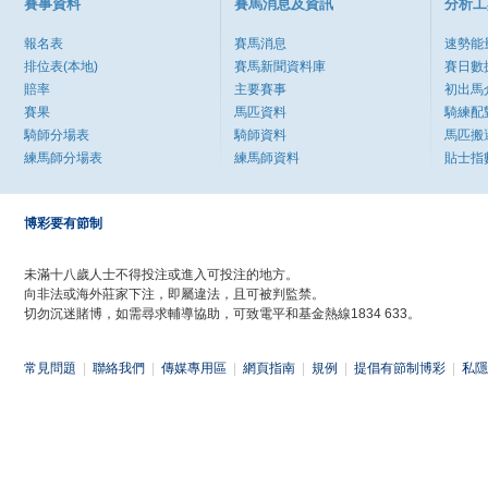
賽事資料
賽馬消息及資訊
分析工
報名表
賽馬消息
速勢能
排位表(本地)
賽馬新聞資料庫
賽日數
賠率
主要賽事
初出馬
賽果
馬匹資料
騎練配
騎師分場表
騎師資料
馬匹搬
練馬師分場表
練馬師資料
貼士指
博彩要有節制
未滿十八歲人士不得投注或進入可投注的地方。
向非法或海外莊家下注，即屬違法，且可被判監禁。
切勿沉迷賭博，如需尋求輔導協助，可致電平和基金熱線1834 633。
常見問題
|
聯絡我們
|
傳媒專用區
|
網頁指南
|
規例
|
提倡有節制博彩
|
私隱