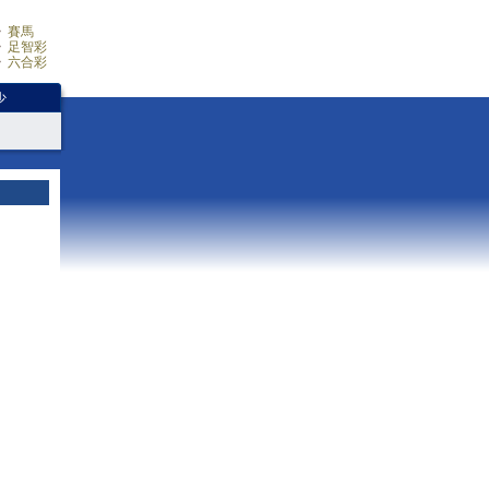
賽馬
足智彩
六合彩
少