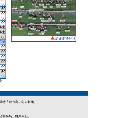
.50
.50
.00
.50
.00
勝出
勝出
.00
沿途走勢評述
詳情
.00
.00
.00
.00
.00
.50
.50
次
當時「威力喜」向內斜跑。
怪獸媽媽」向外斜跑。