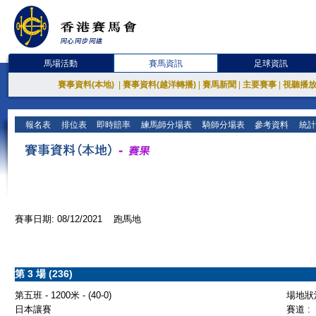
馬場活動
賽馬資訊
足球資訊
賽事資料(本地)
|
賽事資料(越洋轉播)
|
賽馬新聞
|
主要賽事
|
視聽播
報名表
排位表
即時賠率
練馬師分場表
騎師分場表
參考資料
統計
賽事日期: 08/12/2021 跑馬地
第 3 場 (236)
第五班 - 1200米 - (40-0)
場地狀況
日本讓賽
賽道 :