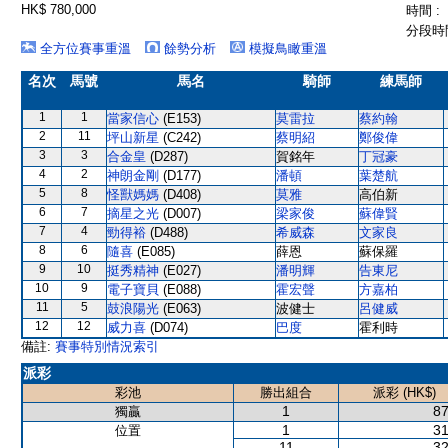
HK$ 780,000
時間 :
分段時間
全方位賽事重溫
餘勢分析
模擬鳥瞰重溫
名次
馬號
馬名
騎師
練馬師
1
1
當家信心
(E153)
莫雷拉
蔡約翰
2
11
坪山新星
(C242)
蔡明紹
鄭俊偉
3
3
合金皇
(D287)
賀銘年
丁冠豪
4
2
神朗金剛
(D177)
潘頓
葉楚航
5
8
怪獸媽媽
(D408)
莫雅
高伯新
6
7
摘星之光
(D007)
梁家俊
蘇偉賢
7
4
勁得裕
(D488)
希威森
文家良
8
6
隨喜
(E085)
薛恩
蘇保羅
9
10
挺秀精神
(E027)
潘明輝
告東尼
10
9
電子寶貝
(E088)
霍宏聲
方嘉柏
11
5
鼓浪陽光
(E063)
波健士
呂健威
12
12
威力喜
(D074)
巴度
霍利時
備註:
賽事特別情況索引
派彩
彩池
勝出組合
派彩 (HK$)
1
87
獨贏
1
31
位置
11
32