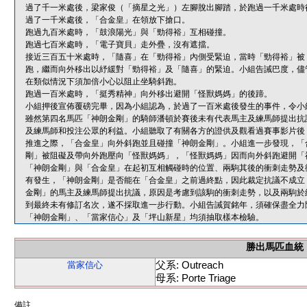
過了千一米處後，梁家俊（「摘星之光」）左腳脫出腳踏，於跑過一千米處時
過了一千米處後，「合金皇」在領放下搶口。
跑過九百米處時，「鼓浪陽光」與「勁得裕」互相碰撞。
跑過七百米處時，「電子寶貝」走外疊，沒有遮擋。
接近三百五十米處時，「隨喜」在「勁得裕」內側受緊迫，當時「勁得裕」被
跑，繼而向外移出以紓緩對「勁得裕」及「隨喜」的緊迫。小組告誡巴度，儘
在類似情況下須加倍小心以阻止坐騎斜跑。
跑過一百米處時，「挺秀精神」向外移出避開「怪獸媽媽」的後蹄。
小組押後宣佈覆磅完畢，因為小組認為，於過了一百米處後發生的事件，令小
雖然第四名馬匹「神朗金剛」的騎師潘頓於賽後未有代表馬主及練馬師提出抗
及練馬師和投注公眾的利益。小組聽取了有關各方的證供及觀看過賽事影片後
推進之際，「合金皇」向外斜跑並且碰撞「神朗金剛」。小組進一步發現，「
剛」被阻礙及帶向外跑壓向「怪獸媽媽」，「怪獸媽媽」因而向外斜跑避開「
「神朗金剛」與「合金皇」在起初互相觸碰時的位置、兩駒其後的衝刺走勢及
有發生，「神朗金剛」是否能在「合金皇」之前過終點，因此裁定抗議不成立
金剛」的馬主及練馬師提出抗議，原因是考慮到該駒的衝刺走勢，以及兩駒於
到最終未有修訂名次，遂不採取進一步行動。小組告誡賀銘年，須確保盡全力
「神朗金剛」、「當家信心」及「坪山新星」均須抽取樣本檢驗。
勝出馬匹血統
父系: Outreach
當家信心
母系: Porte Triage
備註