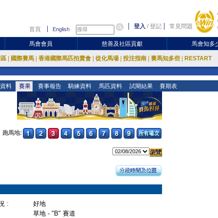
登入
/
登記
常見問題
首頁
English
馬會會員
慈善及社區貢獻
馬會知多
放區
|
國際賽馬
|
香港國際馬匹拍賣會
|
從化馬場
|
投注指南
|
賽馬知多些
|
RESTART
資料
賽果
賽事報告
騎練資料
馬匹資料
試閘結果
賽期表
跑馬地:
 :
好地
草地 - "B" 賽道