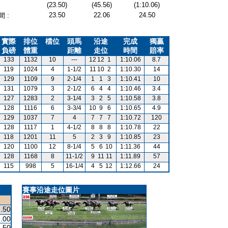
(23.50)
(45.56)
(1:10.06)
23.50
22.06
24.50
 :
實際
排位
檔位
頭馬
沿途
完成
獨贏
負磅
體重
距離
走位
時間
賠率
133
1132
10
---
12
12
1
1:10.06
8.7
119
1024
4
1-1/2
11
10
2
1:10.30
14
129
1109
9
2-1/4
1
1
3
1:10.41
10
131
1079
3
2-1/2
6
4
4
1:10.46
3.4
127
1283
2
3-1/4
3
2
5
1:10.58
3.8
128
1116
6
3-3/4
10
9
6
1:10.65
4.9
129
1037
7
4
7
7
7
1:10.72
120
128
1117
1
4-1/2
8
8
8
1:10.78
22
118
1201
11
5
2
3
9
1:10.85
23
120
1100
12
8-1/4
5
6
10
1:11.36
44
128
1168
8
11-1/2
9
11
11
1:11.89
57
115
998
5
16-1/4
4
5
12
1:12.66
24
賽事沿途走位圖片
.50
.00
.50