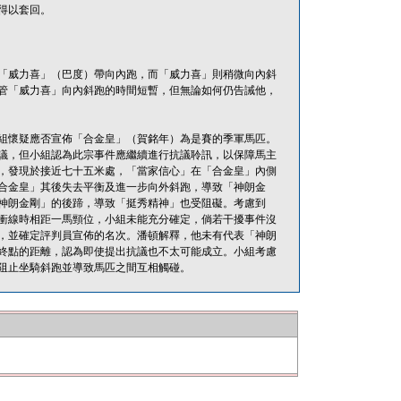
得以套回。
「威力喜」（巴度）帶向內跑，而「威力喜」則稍微向內斜
管「威力喜」向內斜跑的時間短暫，但無論如何仍告誡他，
組懷疑應否宣佈「合金皇」（賀銘年）為是賽的季軍馬匹。
議，但小組認為此宗事件應繼續進行抗議聆訊，以保障馬主
，發現於接近七十五米處，「當家信心」在「合金皇」內側
合金皇」其後失去平衡及進一步向外斜跑，導致「神朗金
神朗金剛」的後蹄，導致「挺秀精神」也受阻礙。考慮到
衝線時相距一馬頸位，小組未能充分確定，倘若干擾事件沒
，並確定評判員宣佈的名次。潘頓解釋，他未有代表「神朗
終點的距離，認為即使提出抗議也不太可能成立。小組考慮
阻止坐騎斜跑並導致馬匹之間互相觸碰。