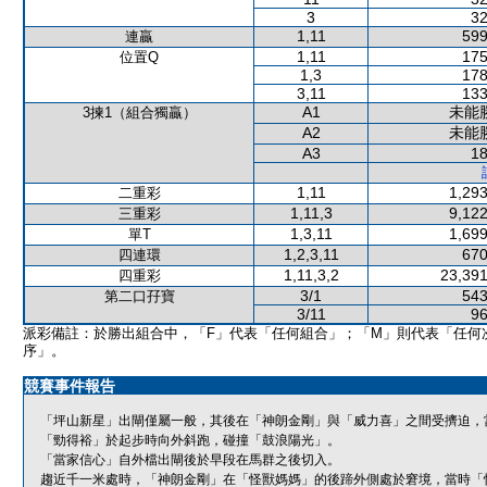
3
32
1,11
599
連贏
1,11
175
位置Q
1,3
178
3,11
133
A1
未能
3揀1（組合獨贏）
A2
未能
A3
18
1,11
1,293
二重彩
1,11,3
9,122
三重彩
1,3,11
1,699
單T
1,2,3,11
670
四連環
1,11,3,2
23,391
四重彩
3/1
543
第二口孖寶
3/11
96
派彩備註：於勝出組合中，「F」代表「任何組合」；「M」則代表「任何
序」。
競賽事件報告
「坪山新星」出閘僅屬一般，其後在「神朗金剛」與「威力喜」之間受擠迫，
「勁得裕」於起步時向外斜跑，碰撞「鼓浪陽光」。
「當家信心」自外檔出閘後於早段在馬群之後切入。
趨近千一米處時，「神朗金剛」在「怪獸媽媽」的後蹄外側處於窘境，當時「