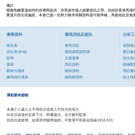
備註
模擬鳥瞰重溫由特約供應商提供，供馬迷作個人娛樂資訊之用。但由於香港馬場
重溫片段出現偏差。本會已盡一切努力務求有關資料盡可能準確，馬會就此並無責
賽事資料
賽馬消息及資訊
分析工
報名表
賽馬消息
速勢能
排位表(本地)
賽馬新聞資料庫
賽日數
賠率
主要賽事
初出馬
賽果
馬匹資料
騎練配
騎師分場表
騎師資料
馬匹搬
練馬師分場表
練馬師資料
貼士指
博彩要有節制
未滿十八歲人士不得投注或進入可投注的地方。
向非法或海外莊家下注，即屬違法，且可被判監禁。
切勿沉迷賭博，如需尋求輔導協助，可致電平和基金熱線1834 633。