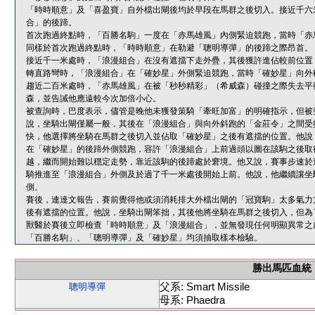
「時時順意」及「喜盈寶」自外檔出閘後均於早段在馬群之後切入。接近千六
合」的後蹄。
首次跑過終點時，「百勝名駒」一度在「赤馬雄風」內側緊迫競跑，當時「赤
同樣於首次跑過終點時，「時時順意」在勒避「聰明導彈」的後蹄之際昂首。
接近千一米處時，「浪漫組合」在沒有遮擋下走外疊，其後獲許進佔較前位置
轉直路彎時，「浪漫組合」在「確妙星」外側緊迫競跑，當時「確妙星」向外
趨近二百米處時，「赤馬雄風」在被「秒秒精彩」（希威森）碰撞之際失去平
森，並告誡他應遠較今次加倍小心。
被查詢時，巴度表示，儘管是晚他未獲發策騎「牽旺加富」的明確指示，但被
說，坐騎出閘僅屬一般，其後在「浪漫組合」與向外斜跑的「金莊令」之間受
快，他選擇將坐騎在馬群之後切入並佔取「確妙星」之後有遮擋的位置。他說
在「確妙星」的後蹄外側競跑，容許「浪漫組合」上前過頭以圖在該駒之後取
越，繼而開始難以穩定走勢，靠近該駒的後蹄處於窘境。他又說，賽事步速於
騎推進至「浪漫組合」外側及於過了千一米處後開始上前。他說，他繼續讓坐
側。
賽後，連達文報告，賽前覺得他或須消耗排大外檔出閘的「冠寶駒」太多氣力
後有遮擋的位置。他說，坐騎出閘笨拙，其後他將坐騎在馬群之後切入，但為
獸醫於賽後立即檢查「時時順意」及「浪漫組合」，並無發現任何明顯異常之
「百勝名駒」、「聰明導彈」及「確妙星」均須抽取樣本檢驗。
勝出馬匹血統
父系: Smart Missile
聰明導彈
母系: Phaedra