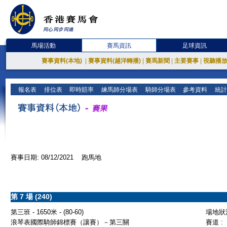
馬場活動
賽馬資訊
足球資訊
賽事資料(本地)
|
賽事資料(越洋轉播)
|
賽馬新聞
|
主要賽事
|
視聽播
報名表
排位表
即時賠率
練馬師分場表
騎師分場表
參考資料
統計
賽事日期: 08/12/2021 跑馬地
第 7 場 (240)
第三班 - 1650米 - (80-60)
場地狀況
浪琴表國際騎師錦標賽（讓賽）－第三關
賽道 :