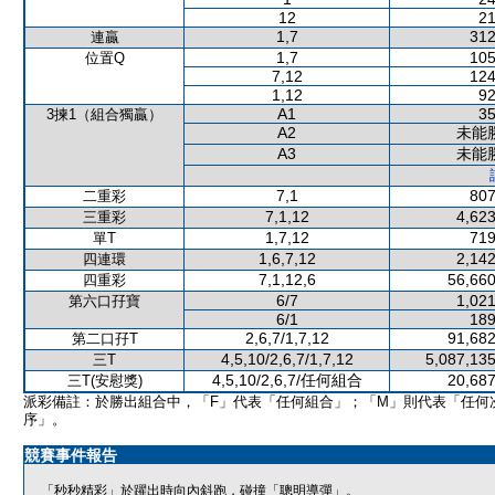
12
21
1,7
312
連贏
1,7
105
位置Q
7,12
124
1,12
92
A1
35
3揀1（組合獨贏）
A2
未能
A3
未能
7,1
807
二重彩
7,1,12
4,623
三重彩
1,7,12
719
單T
1,6,7,12
2,142
四連環
7,1,12,6
56,660
四重彩
6/7
1,021
第六口孖寶
6/1
189
2,6,7/1,7,12
91,682
第二口孖T
4,5,10/2,6,7/1,7,12
5,087,135
三T
4,5,10/2,6,7/任何組合
20,687
三T(安慰獎)
派彩備註：於勝出組合中，「F」代表「任何組合」；「M」則代表「任何
序」。
競賽事件報告
「秒秒精彩」於躍出時向內斜跑，碰撞「聰明導彈」。