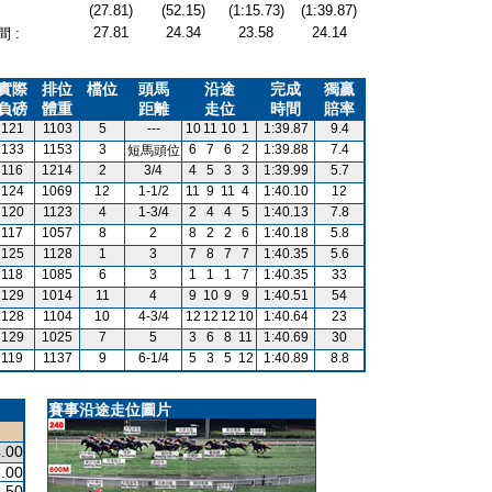
(27.81)
(52.15)
(1:15.73)
(1:39.87)
27.81
24.34
23.58
24.14
 :
實際
排位
檔位
頭馬
沿途
完成
獨贏
負磅
體重
距離
走位
時間
賠率
121
1103
5
---
10
11
10
1
1:39.87
9.4
133
1153
3
6
7
6
2
1:39.88
7.4
短馬頭位
116
1214
2
3/4
4
5
3
3
1:39.99
5.7
124
1069
12
1-1/2
11
9
11
4
1:40.10
12
120
1123
4
1-3/4
2
4
4
5
1:40.13
7.8
117
1057
8
2
8
2
2
6
1:40.18
5.8
125
1128
1
3
7
8
7
7
1:40.35
5.6
118
1085
6
3
1
1
1
7
1:40.35
33
129
1014
11
4
9
10
9
9
1:40.51
54
128
1104
10
4-3/4
12
12
12
10
1:40.64
23
129
1025
7
5
3
6
8
11
1:40.69
30
119
1137
9
6-1/4
5
3
5
12
1:40.89
8.8
賽事沿途走位圖片
.00
.00
.50