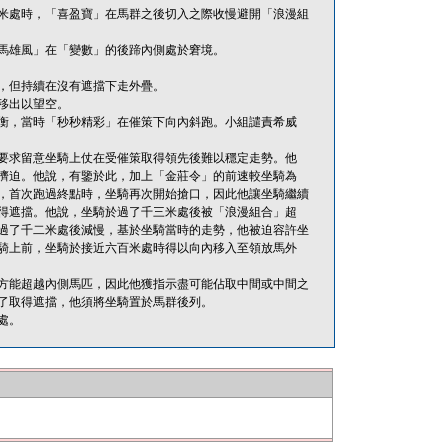
米處時，「喜盈寶」在馬群之後切入之際收慢避開「浪漫組
馬雄風」在「變數」的後蹄內側處於窘境。
，但持續在沒有遮擋下走外疊。
移出以望空。
衡，當時「秒秒精彩」在催策下向內斜跑。小組譴責希威
要求留意坐騎上仗在受催策取得領先後難以穩定走勢。他
擠迫。他說，有鑒於此，加上「金莊令」的前速較坐騎為
，首次跑過終點時，坐騎再次開始搶口，因此他讓坐騎繼續
得遮擋。他說，坐騎於過了千三米處後被「浪漫組合」超
過了千二米處後減慢，基於坐騎當時的走勢，他被迫容許坐
騎上前，坐騎於接近六百米處時得以向內移入至領放馬外
方能超越內側馬匹，因此他獲指示盡可能佔取中間或中間之
了取得遮擋，他須將坐騎置於馬群後列。
處。