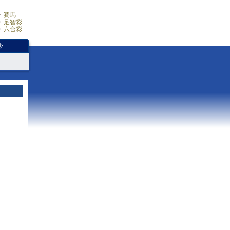
賽馬
足智彩
六合彩
少