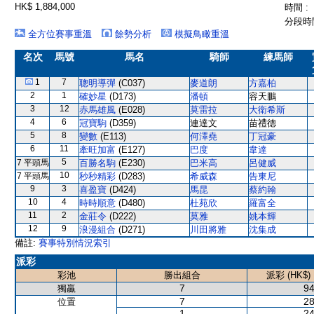
HK$ 1,884,000
時間 :
分段時間
全方位賽事重溫
餘勢分析
模擬鳥瞰重溫
名次
馬號
馬名
騎師
練馬師
1
7
聰明導彈
(C037)
麥道朗
方嘉柏
2
1
確妙星
(D173)
潘頓
容天鵬
3
12
赤馬雄風
(E028)
莫雷拉
大衛希斯
4
6
冠寶駒
(D359)
連達文
苗禮德
5
8
變數
(E113)
何澤堯
丁冠豪
6
11
牽旺加富
(E127)
巴度
韋達
5
7 平頭馬
百勝名駒
(E230)
巴米高
呂健威
10
7 平頭馬
秒秒精彩
(D283)
希威森
告東尼
9
3
喜盈寶
(D424)
馬昆
蔡約翰
10
4
時時順意
(D480)
杜苑欣
羅富全
11
2
金莊令
(D222)
莫雅
姚本輝
12
9
浪漫組合
(D271)
川田將雅
沈集成
備註:
賽事特別情況索引
派彩
彩池
勝出組合
派彩 (HK$)
7
94
獨贏
7
28
位置
1
24