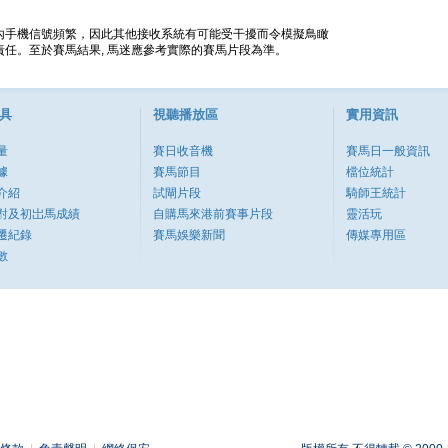
內手機信號頻繁，因此其他接收系統有可能受干擾而令模擬鳥瞰
任。至於賽馬結果, 馬迷應參考實際的賽馬片段為準。
具
視聽播放區
實用資訊
量
賽日收音機
賽馬日一般資訊
據
賽馬節目
檔位統計
介紹
試閘片段
騎師王統計
對及初岀馬成績
自購馬來港前賽事片段
靈活玩
遷紀錄
賽馬娛樂新聞
傳媒專用區
數