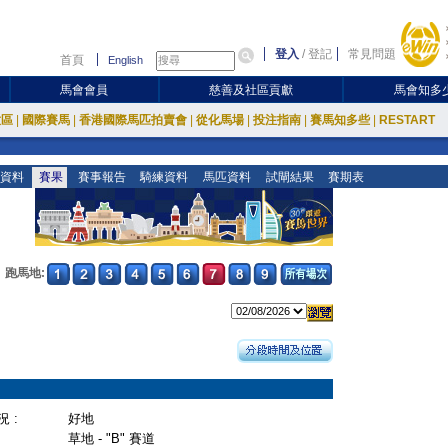
登入
/
登記
常見問題
首頁
English
馬會會員
慈善及社區貢獻
馬會知多
放區
|
國際賽馬
|
香港國際馬匹拍賣會
|
從化馬場
|
投注指南
|
賽馬知多些
|
RESTART
資料
賽果
賽事報告
騎練資料
馬匹資料
試閘結果
賽期表
跑馬地:
 :
好地
草地 - "B" 賽道