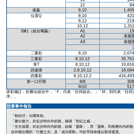
12
84
8,10
1,409
連贏
8,10
421
位置Q
8,12
219
10,12
1,31
A1
19
3揀1（組合獨贏）
A2
未能
A3
未能
8,10
2,074
二重彩
8,10,12
35,761
三重彩
8,10,12
10,816
單T
2,8,10,12
18,084
四連環
8,10,12,2
416,493
四重彩
8/8
308
第一口孖寶
8/10
517
派彩備註：於勝出組合中，「F」代表「任何組合」；「M」則代表「任何
序」。
競賽事件報告
「勁叻仔」出閘笨拙。
「勝出魅力」於起步時向外斜跑，碰撞「世紀之威」。
「生生福運」於起步時向內斜跑，妨礙「靈鋒」，而「靈鋒」則相應向內斜跑
自外檔出閘的「行樂之光」及「成功星駒」均於早段收慢以取得遮擋。