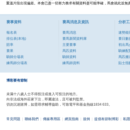
重溫片段出現偏差。本會已盡一切努力務求有關資料盡可能準確，馬會就此並無責
賽事資料
賽馬消息及資訊
分析工
報名表
賽馬消息
速勢能
排位表(本地)
賽馬新聞資料庫
賽日數
賠率
主要賽事
初出馬
賽果
馬匹資料
騎練配
騎師分場表
騎師資料
馬匹搬
練馬師分場表
練馬師資料
貼士指
博彩要有節制
未滿十八歲人士不得投注或進入可投注的地方。
向非法或海外莊家下注，即屬違法，且可被判監禁。
切勿沉迷賭博，如需尋求輔導協助，可致電平和基金熱線1834 633。
常見問題
|
聯絡我們
|
傳媒專用區
|
網頁指南
|
規例
|
提倡有節制博彩
|
私隱