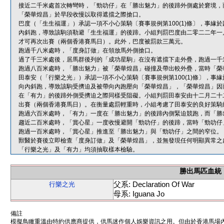
接近二千米處首次轉彎時，「勁叻仔」在「勝出魅力」的後蹄外側處於窘境，
「榮華煌昌」於早段收慢以取得遮擋之際搶口。
巴度（「生生福運」）承認一項不小心策騎〔賽事規例第100(1)條〕，事
內斜跑，導致該駒須勒避「生生福運」的後蹄。小組判罰巴度由二零二二年一
才可再次出賽（兩個香港賽馬日）。此外，巴度被罰款三萬元。
跑過千八米處時，「度身訂做」在領放馬外側搶口。
過了千三米處後，居馬群後列的「成功星駒」在沒有遮擋下走外疊，跑過一千
跑過八百米處時，「勝出魅力」被「榮華煌昌」碰撞及帶出較外疊，當時「榮
田泰安（「行樂之光」）承認一項不小心策騎〔賽事規例第100(1)條〕，
向內斜跑，導致該駒受擠迫及被帶向內跑壓向「榮華煌昌」，「榮華煌昌」因
在「有力」的後蹄外側受擠迫之際同樣受阻礙。小組判罰田泰安由十二月二十
出賽（兩個香港賽馬日）。在衡量處罰輕重時，小組考慮了田泰安的良好策騎
跑過六百米處時，「有力」一度在「勝出魅力」的後蹄內側緊迫競跑，而「勝
趨近二百米處時，「賞心星」一度收慢避開「勁叻仔」的後蹄，當時「勁叻仔
跑過一百米處時，「賞心星」推進至「勝出魅力」與「勁叻仔」之間的窄位。
獸醫於賽後立即檢查「度身訂做」及「榮華煌昌」，並無發現任何明顯異常之
「行樂之光」及「有力」均須抽取樣本檢驗。
勝出馬匹血統
父系: Declaration Of War
行樂之光
母系: Iguana Jo
備註
模擬鳥瞰重溫由特約供應商提供，供馬迷作個人娛樂資訊之用。但由於香港馬場