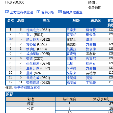
HK$ 780,000
時間 :
分段時間 :
全方位賽事重溫
餘勢分析
模擬鳥瞰重溫
名次
馬號
馬名
騎師
練馬師
實
負
1
8
12
行樂之光
(D331)
田泰安
蘇偉賢
2
10
12
有力
(E017)
蔡明紹
鄭俊偉
3
12
11
勝出魅力
(D192)
波健士
韋達
4
2
12
賞心星
(C251)
陳嘉熙
方嘉柏
5
3
12
勁叻仔
(D513)
莫雷拉
鄭俊偉
6
4
12
成功星駒
(D065)
霍宏聲
霍利時
7
6
12
榮惑
(C370)
班德禮
告東尼
8
7
12
生生福運
(D274)
巴度
徐雨石
9
1
13
度身訂做
(C522)
何澤堯
方嘉柏
10
9
11
靈鋒
(A245)
巫顯東
苗禮德
11
5
12
世紀之威
(D301)
潘明輝
賀賢
12
11
11
榮華煌昌
(D252)
楊明綸
丁冠豪
備註:
賽事特別情況索引
派彩
彩池
勝出組合
派彩 (HK$)
8
37
獨贏
8
15
位置
10
149