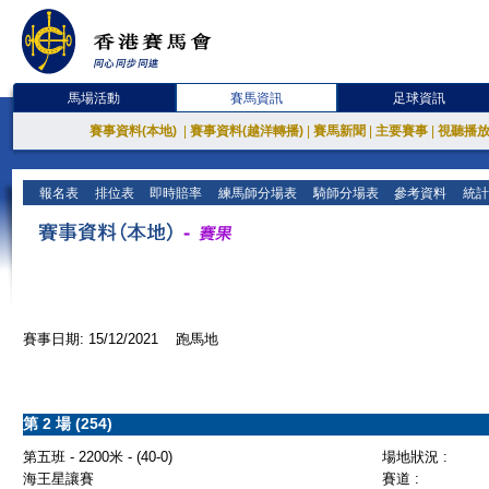
馬場活動
賽馬資訊
足球資訊
賽事資料(本地)
|
賽事資料(越洋轉播)
|
賽馬新聞
|
主要賽事
|
視聽播
報名表
排位表
即時賠率
練馬師分場表
騎師分場表
參考資料
統計
賽事日期: 15/12/2021 跑馬地
第 2 場 (254)
第五班 - 2200米 - (40-0)
場地狀況 :
海王星讓賽
賽道 :