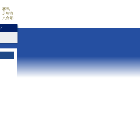
賽馬
足智彩
六合彩
少