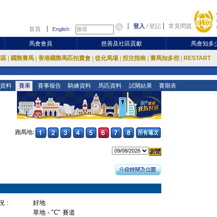
登入
/
登記
常見問題
首頁
English
馬會會員
慈善及社區貢獻
馬會知多
放區
|
國際賽馬
|
香港國際馬匹拍賣會
|
從化馬場
|
投注指南
|
賽馬知多些
|
RESTART
資料
賽果
賽事報告
騎練資料
馬匹資料
試閘結果
賽期表
跑馬地:
 :
好地
草地 - "C" 賽道