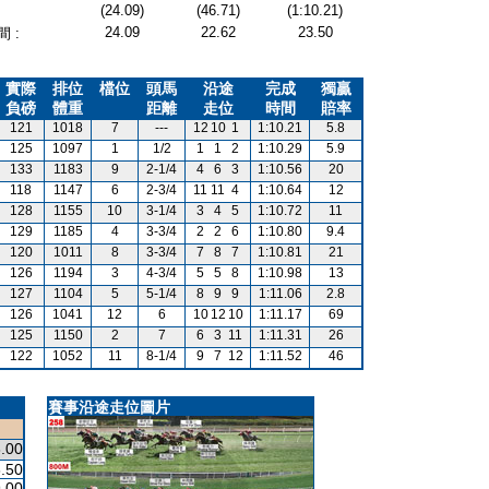
(24.09)
(46.71)
(1:10.21)
24.09
22.62
23.50
 :
實際
排位
檔位
頭馬
沿途
完成
獨贏
負磅
體重
距離
走位
時間
賠率
121
1018
7
---
12
10
1
1:10.21
5.8
125
1097
1
1/2
1
1
2
1:10.29
5.9
133
1183
9
2-1/4
4
6
3
1:10.56
20
118
1147
6
2-3/4
11
11
4
1:10.64
12
128
1155
10
3-1/4
3
4
5
1:10.72
11
129
1185
4
3-3/4
2
2
6
1:10.80
9.4
120
1011
8
3-3/4
7
8
7
1:10.81
21
126
1194
3
4-3/4
5
5
8
1:10.98
13
127
1104
5
5-1/4
8
9
9
1:11.06
2.8
126
1041
12
6
10
12
10
1:11.17
69
125
1150
2
7
6
3
11
1:11.31
26
122
1052
11
8-1/4
9
7
12
1:11.52
46
賽事沿途走位圖片
.00
.50
.00