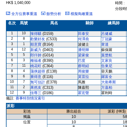
HK$ 1,040,000
時間 :
分段時間
全方位賽事重溫
餘勢分析
模擬鳥瞰重溫
名次
馬號
馬名
騎師
練馬師
1
10
辣得驕
(D159)
田泰安
呂健威
2
8
歡樂好友
(C533)
何澤堯
丁冠豪
3
1
順意寶
(B164)
波健士
韋達
4
12
新威力
(D463)
潘明輝
蘇保羅
5
5
郎仟帥
(G014)
梁家俊
葉楚航
6
3
種福者
(B390)
巴度
文家良
7
11
桃花旺
(C364)
蔡明紹
告東尼
8
4
蒲俠超得
(E138)
周俊樂
容天鵬
9
6
賽得意
(E116)
莫雷拉
羅富全
10
7
無可估計
(E378)
馬雅
大衛希斯
11
2
果然友
(C313)
陳嘉熙
方嘉柏
12
9
佳尊三
(D186)
霍宏聲
霍利時
備註:
賽事特別情況索引
派彩
彩池
勝出組合
派彩 (HK$)
10
58
獨贏
10
18
位置
8
19