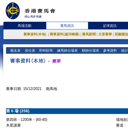
馬場活動
賽馬資訊
足球資訊
賽事資料(本地)
|
賽事資料(越洋轉播)
|
賽馬新聞
|
主要賽事
|
視聽播
報名表
排位表
即時賠率
練馬師分場表
騎師分場表
參考資料
統計
賽事日期: 15/12/2021 跑馬地
第 6 場 (258)
第四班 - 1200米 - (60-40)
場地狀況
木星讓賽
賽道 :