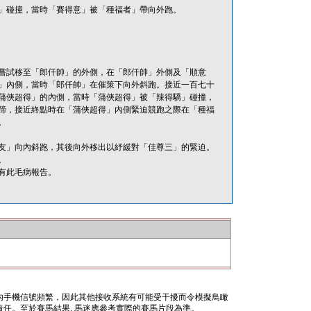
」碰撞，當時「賽得意」被「種福者」帶向外跑。
嘗試移至「郎仟帥」的外側，在「郎仟帥」外側及「順意
」內側，當時「郎仟帥」在催策下向外斜跑。接近一百七十
蒲俠超得」的內側，當時「蒲俠超得」被「辣得驕」碰撞，
蹄，接近終點時在「蒲俠超得」內側緊迫競跑之際在「種福
。
友」向內斜跑，其後向外移出以紓緩對「佳尊三」的緊迫。
。
有此毛病報告。
內手機信號頻繁，因此其他接收系統有可能受干擾而令模擬鳥瞰
任。至於賽馬結果, 馬迷應參考實際的賽馬片段為準。