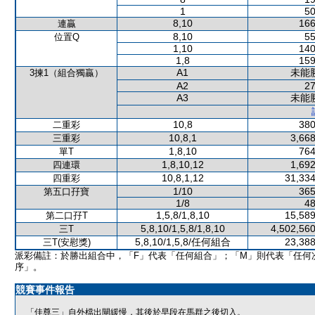
1
50
8,10
166
連贏
8,10
55
位置Q
1,10
140
1,8
159
A1
未能
3揀1（組合獨贏）
A2
27
A3
未能
10,8
380
二重彩
10,8,1
3,668
三重彩
1,8,10
764
單T
1,8,10,12
1,692
四連環
10,8,1,12
31,334
四重彩
1/10
365
第五口孖寶
1/8
48
1,5,8/1,8,10
15,589
第二口孖T
5,8,10/1,5,8/1,8,10
4,502,560
三T
5,8,10/1,5,8/任何組合
23,388
三T(安慰獎)
派彩備註：於勝出組合中，「F」代表「任何組合」；「M」則代表「任何
序」。
競賽事件報告
「佳尊三」自外檔出閘緩慢，其後於早段在馬群之後切入。