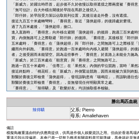
「新威力」於躍出時昂首，起步後不久於收慢以取得遮擋之際兩度被「賽得意
「無可估計」自大外檔出閘後於早段在馬群之後切入。
「郎仟帥」於早段受力策以佔取前列位置，其後沿途走外疊，沒有遮擋。
接近九百五十米處轉彎時，「賽得意」靠近「蒲俠超得」的後蹄處於窘境。
過了九百米處後，「蒲俠超得」搶口。
進入直路時，「賽得意」向外移出避開「蒲俠超得」的後蹄，跑過三百米處時
寶」內側無路可上之際勒避「郎仟帥」的後蹄。「賽得意」其後移至「郎仟帥
五米處時，「賽得意」在「蒲俠超得」與「郎仟帥」之間無路可上之際移至「
繼而向外斜跑。「賽得意」於跑過一百米處時向內移入避開「蒲俠超得」的後
者」之後受困而未能望空。因為這些事件，「賽得意」於直路上未能全力施為
「新威力」於三百米處在「順意寶」與「賽得意」之間無路可上。
跑過一百五十米處時，「佳尊三」在「果然友」內側的窄位競跑，當時「果然
接近終點時，「桃花旺」在「新威力」外側緊迫競跑，因而未能被力策到終點
獸醫於賽後立即檢查「蒲俠超得」，發現該駒患有「喘鳴症」，而該駒過往也
獸醫於賽後立即檢查「賽得意」，並無發現任何明顯異常之處。
「賽得意」、「辣得驕」及「歡樂好友」均須抽取樣本檢驗。
勝出馬匹血統
父系: Pierro
辣得驕
母系: Amaliehaven
備註
模擬鳥瞰重溫由特約供應商提供，供馬迷作個人娛樂資訊之用。但由於香港馬場
重溫片段出現偏差。本會已盡一切努力務求有關資料盡可能準確，馬會就此並無責