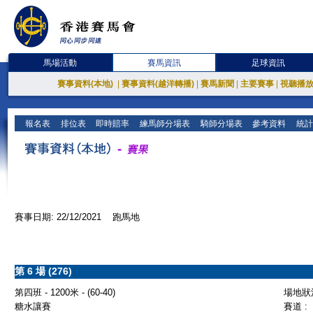
馬場活動
賽馬資訊
足球資訊
賽事資料(本地)
|
賽事資料(越洋轉播)
|
賽馬新聞
|
主要賽事
|
視聽播
報名表
排位表
即時賠率
練馬師分場表
騎師分場表
參考資料
統計
賽事日期: 22/12/2021 跑馬地
第 6 場 (276)
第四班 - 1200米 - (60-40)
場地狀況
糖水讓賽
賽道 :