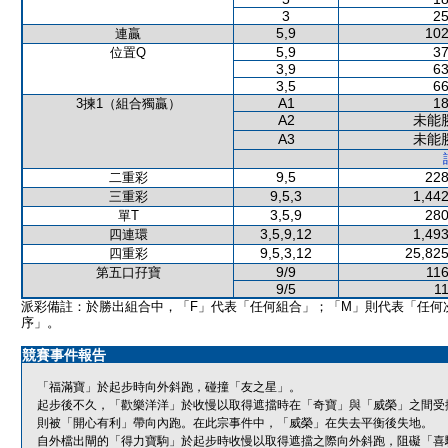
3
25
5,9
102
連贏
5,9
37
位置Q
3,9
63
3,5
66
A1
18
3揀1（組合獨贏）
A2
未能
A3
未能
9,5
228
二重彩
9,5,3
1,442
三重彩
3,5,9
280
單T
3,5,9,12
1,493
四連環
9,5,3,12
25,825
四重彩
9/9
116
第五口孖寶
9/5
11
派彩備註：於勝出組合中，「F」代表「任何組合」；「M」則代表「任何
序」。
競賽事件報告
「福滿寶」於起步時向外斜跑，碰撞「友之星」。
起步後不久，「歡樂洋洋」於收慢以取得遮擋時在「奇寶」與「威榮」之間受
則被「開心有利」帶向內跑。在此宗事件中，「威榮」在失去平衡後失地。
自外檔出閘的「得力寶駒」於起步時收慢以取得遮擋之際向外斜跑，阻礙「喜