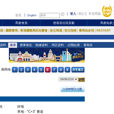
登入
/
登記
常見問題
首頁
English
馬會會員
慈善及社區貢獻
馬會知多
放區
|
國際賽馬
|
香港國際馬匹拍賣會
|
從化馬場
|
投注指南
|
賽馬知多些
|
RESTART
資料
賽果
賽事報告
騎練資料
馬匹資料
試閘結果
賽期表
跑馬地:
 :
好地
草地 - "C+3" 賽道