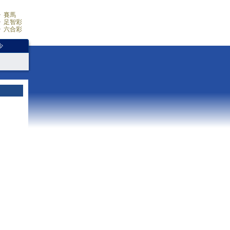
賽馬
足智彩
六合彩
少