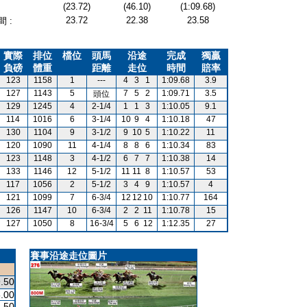
(23.72)
(46.10)
(1:09.68)
23.72
22.38
23.58
 :
實際
排位
檔位
頭馬
沿途
完成
獨贏
負磅
體重
距離
走位
時間
賠率
123
1158
1
---
4
3
1
1:09.68
3.9
127
1143
5
7
5
2
1:09.71
3.5
頭位
129
1245
4
2-1/4
1
1
3
1:10.05
9.1
114
1016
6
3-1/4
10
9
4
1:10.18
47
130
1104
9
3-1/2
9
10
5
1:10.22
11
120
1090
11
4-1/4
8
8
6
1:10.34
83
123
1148
3
4-1/2
6
7
7
1:10.38
14
133
1146
12
5-1/2
11
11
8
1:10.57
53
117
1056
2
5-1/2
3
4
9
1:10.57
4
121
1099
7
6-3/4
12
12
10
1:10.77
164
126
1147
10
6-3/4
2
2
11
1:10.78
15
127
1050
8
16-3/4
5
6
12
1:12.35
27
賽事沿途走位圖片
.50
.00
.50