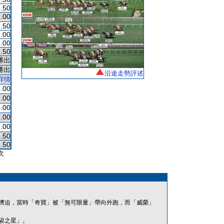
.50
.00
.50
.00
.00
.50
勝出
勝出
沿途走勢評述
詳情
.00
.00
.00
.00
.00
.50
.50
次
擠迫，當時「奇寶」被「無可限量」帶向外跑，而「威榮」
駿之星」。