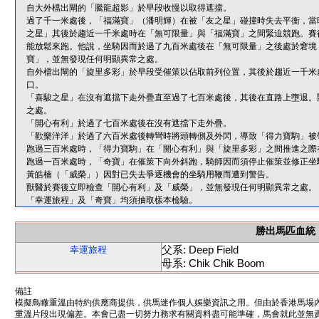
自大外檔出閘的「騰龍超影」於早段收慢以取得遮擋。
過了千一米處後，「福滿寶」（潘明輝）在被「友之星」碰撞時失去平衡，當
之星」其後於趨近一千米處時在「無可限量」與「福滿寶」之間緊迫競跑。賽
能放鬆來跑。他說，坐騎因而於過了九百米處後在「無可限量」之後處於窘境
寶」，並無發現任何明顯異常之處。
自外檔出閘的「旋里多彩」於早段受催策以佔取前列位置，其後於趨近一千米
口。
「喜駿之星」在沒有遮擋下走外疊直至過了七百米處後，其後在直路上墮退。
之處。
「開心有利」於過了七百米處後在沒有遮擋下走外疊。
「歡樂洋洋」於過了六百米處後轉彎時將頭轉側及外閃，導致「得力寶駒」被
跑過三百米處時，「得力寶駒」在「開心有利」與「旋里多彩」之間推進之際
跑過一百米處時，「奇寶」在催策下向外斜跑，騎師因而須停止催策並修正坐
黃皓楠（「威榮」）因對已失去爭逐機會的坐騎用鞭而遭到警告。
獸醫於賽後立即檢查「開心有利」及「威榮」，並無發現任何明顯異常之處。
「幸運旅程」及「奇寶」均須抽取樣本檢驗。
勝出馬匹血統
父系: Deep Field
幸運旅程
母系: Chik Chik Boom
備註
模擬鳥瞰重溫由特約供應商提供，供馬迷作個人娛樂資訊之用。但由於香港馬場
重溫片段出現偏差。本會已盡一切努力務求有關資料盡可能準確，馬會就此並無責