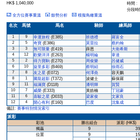
HK$ 1,040,000
時間 :
分段時間
全方位賽事重溫
餘勢分析
模擬鳥瞰重溫
名次
馬號
馬名
騎師
練馬師
1
9
幸運旅程
(E385)
班德禮
羅富全
2
5
奇寶
(E386)
莫雷拉
蔡約翰
3
3
無可限量
(E419)
薛恩
大衛希斯
4
12
歡樂洋洋
(E263)
楊明綸
韋達
5
2
得力寶駒
(E270)
周俊樂
呂健威
6
10
旋里多彩
(B469)
蔡明紹
徐雨石
7
8
友之星
(E072)
何澤堯
容天鵬
8
1
騰龍超影
(T372)
波健士
蘇保羅
9
11
福滿寶
(D118)
潘明輝
賀賢
10
7
威榮
(E333)
黃皓楠
丁冠豪
11
6
喜駿之星
(D033)
梁家俊
文家良
12
4
開心有利
(E160)
巴度
沈集成
備註:
賽事特別情況索引
派彩
彩池
勝出組合
派彩 (HK$)
9
39
獨贏
9
15
位置
5
18