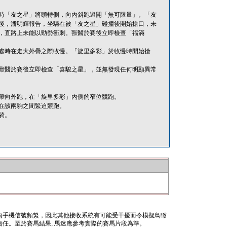
時「友之星」將頭轉側，向內斜跑避開「無可限量」。「友
後，潘明輝報告，坐騎在被「友之星」碰撞後開始搶口，未
，直路上未能以勁勢衝刺。獸醫於賽後立即檢查「福滿
處時在走大外疊之際收慢。「旋里多彩」於收慢時開始搶
獸醫於賽後立即檢查「喜駿之星」，並無發現任何明顯異常
帶向外跑，在「旋里多彩」內側的窄位競跑。
在該兩駒之間緊迫競跑。
騎。
內手機信號頻繁，因此其他接收系統有可能受干擾而令模擬鳥瞰
任。至於賽馬結果, 馬迷應參考實際的賽馬片段為準。