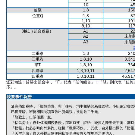
10
45
1,8
150
連贏
1,8
57
位置Q
1,10
191
8,10
117
A1
22
3揀1（組合獨贏）
A2
未能
A3
未能
1,8
240
二重彩
1,8,10
3,341
三重彩
1,8,10
764
單T
1,8,10,11
2,647
四連環
1,8,10,11
46,917
四重彩
派彩備註：於勝出組合中，「F」代表「任何組合」；「M」則代表「任何
序」。
競賽事件報告
於宣佈出賽時，「蝦餃燒賣」與「捷報」均申報騎師為班德禮。小組確定班德
巴度策騎。班德禮因此項宣佈出賽錯誤，被罰款二千元。
「龍戰士」出閘僅屬一般。
「怡昌勇士」自外檔出閘後收慢，躍出時被「謎語」碰撞之際失去平衡，當時
「捷報」於起步時向外斜跑，碰撞「機緣巧俠」。其後，自外檔出閘的「捷報
「天空之城」自大外檔出閘後同樣於早段收慢及在馬群之後切入。