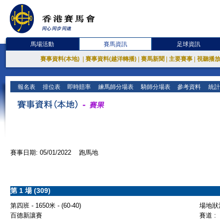
馬場活動
賽馬資訊
足球資訊
賽事資料(本地)
|
賽事資料(越洋轉播)
|
賽馬新聞
|
主要賽事
|
視聽播
報名表
排位表
即時賠率
練馬師分場表
騎師分場表
參考資料
統計
賽事日期: 05/01/2022 跑馬地
第 1 場 (309)
第四班 - 1650米 - (60-40)
場地狀況
百德新讓賽
賽道 :