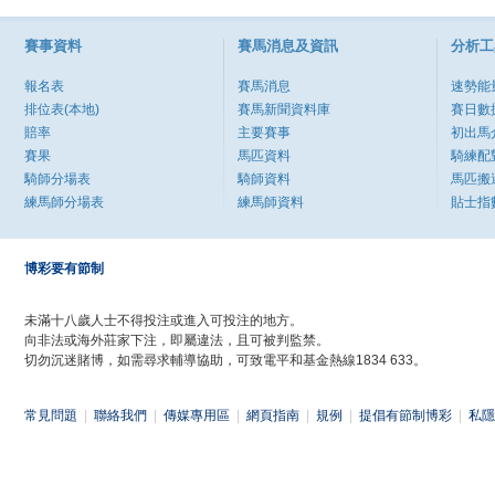
賽事資料
賽馬消息及資訊
分析工
報名表
賽馬消息
速勢能
排位表(本地)
賽馬新聞資料庫
賽日數
賠率
主要賽事
初出馬
賽果
馬匹資料
騎練配
騎師分場表
騎師資料
馬匹搬
練馬師分場表
練馬師資料
貼士指
博彩要有節制
未滿十八歲人士不得投注或進入可投注的地方。
向非法或海外莊家下注，即屬違法，且可被判監禁。
切勿沉迷賭博，如需尋求輔導協助，可致電平和基金熱線1834 633。
常見問題
|
聯絡我們
|
傳媒專用區
|
網頁指南
|
規例
|
提倡有節制博彩
|
私隱