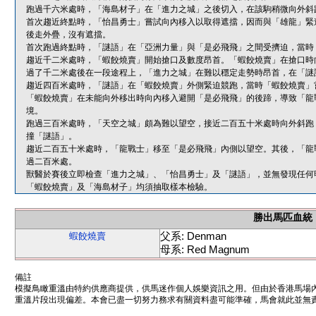
跑過千六米處時，「海島材子」在「進力之城」之後切入，在該駒稍微向外斜
首次趨近終點時，「怡昌勇士」嘗試向內移入以取得遮擋，因而與「雄龍」緊
後走外疊，沒有遮擋。
首次跑過終點時，「謎語」在「亞洲力量」與「是必飛飛」之間受擠迫，當時
趨近千二米處時，「蝦餃燒賣」開始搶口及數度昂首。「蝦餃燒賣」在搶口時
過了千二米處後在一段途程上，「進力之城」在難以穩定走勢時昂首，在「謎
趨近四百米處時，「謎語」在「蝦餃燒賣」外側緊迫競跑，當時「蝦餃燒賣」
「蝦餃燒賣」在未能向外移出時向內移入避開「是必飛飛」的後蹄，導致「龍
境。
跑過三百米處時，「天空之城」頗為難以望空，接近二百五十米處時向外斜跑
撞「謎語」。
趨近二百五十米處時，「龍戰士」移至「是必飛飛」內側以望空。其後，「龍
過二百米處。
獸醫於賽後立即檢查「進力之城」、「怡昌勇士」及「謎語」，並無發現任何
「蝦餃燒賣」及「海島材子」均須抽取樣本檢驗。
勝出馬匹血統
父系: Denman
蝦餃燒賣
母系: Red Magnum
備註
模擬鳥瞰重溫由特約供應商提供，供馬迷作個人娛樂資訊之用。但由於香港馬場
重溫片段出現偏差。本會已盡一切努力務求有關資料盡可能準確，馬會就此並無責