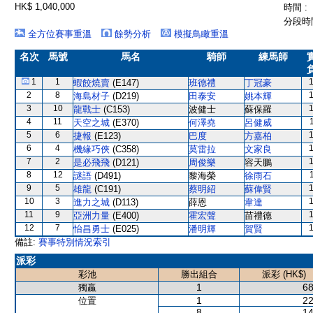
HK$ 1,040,000
時間 :
分段時間
全方位賽事重溫
餘勢分析
模擬鳥瞰重溫
名次
馬號
馬名
騎師
練馬師
1
1
蝦餃燒賣
(E147)
班德禮
丁冠豪
2
8
海島材子
(D219)
田泰安
姚本輝
3
10
龍戰士
(C153)
波健士
蘇保羅
4
11
天空之城
(E370)
何澤堯
呂健威
5
6
捷報
(E123)
巴度
方嘉柏
6
4
機緣巧俠
(C358)
莫雷拉
文家良
7
2
是必飛飛
(D121)
周俊樂
容天鵬
8
12
謎語
(D491)
黎海榮
徐雨石
9
5
雄龍
(C191)
蔡明紹
蘇偉賢
10
3
進力之城
(D113)
薛恩
韋達
11
9
亞洲力量
(E400)
霍宏聲
苗禮德
12
7
怡昌勇士
(E025)
潘明輝
賀賢
備註:
賽事特別情況索引
派彩
彩池
勝出組合
派彩 (HK$)
1
68
獨贏
1
22
位置
8
14