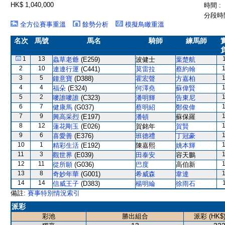
HK$ 1,040,000
時間 :
分段時間
全方位賽事重溫
餘勢分析
模擬鳥瞰重溫
名次
馬號
馬名
騎師
練馬師
1
13
蟲草老爺
(E259)
波健士
葉楚航
2
10
連連行運
(C441)
莫雷拉
蔡約翰
3
5
鐘意寶
(D388)
霍宏聲
方嘉柏
4
4
福朵
(E324)
何澤堯
蘇偉賢
5
2
嘜誰嘜誰
(C323)
潘明輝
告東尼
6
7
健康馬
(G037)
蔡明紹
鄭俊偉
7
9
興高采烈
(E197)
潘頓
蘇保羅
8
12
蓮花剛玉
(E026)
賀銘年
賀賢
9
6
喜愛善
(E376)
班德禮
丁冠豪
10
1
精彩生活
(E192)
陳嘉熙
姚本輝
11
3
觀世界
(E039)
田泰安
容天鵬
12
11
從所願
(G036)
巴度
高伯新
13
8
奇妙年華
(G001)
希威森
韋達
14
14
信威王子
(D383)
楊明綸
徐雨石
備註:
賽事特別情況索引
派彩
彩池
勝出組合
派彩 (HK$