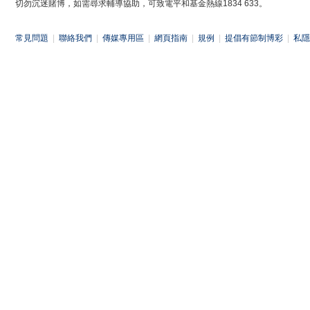
切勿沉迷賭博，如需尋求輔導協助，可致電平和基金熱線1834 633。
常見問題
|
聯絡我們
|
傳媒專用區
|
網頁指南
|
規例
|
提倡有節制博彩
|
私隱