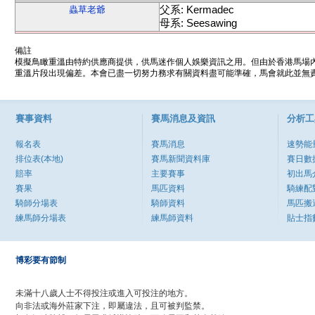
父系: Kermadec
蟲草老爺
母系: Seesawing
備註
模擬鳥瞰重溫由特約供應商提供，供馬迷作個人娛樂資訊之用。但由於香港馬場
重溫片段出現偏差。本會已盡一切努力務求有關資料盡可能準確，馬會就此並無責
賽事資料
賽馬消息及資訊
分析工
報名表
賽馬消息
速勢能
排位表(本地)
賽馬新聞資料庫
賽日數
賠率
主要賽事
初出馬
賽果
馬匹資料
騎練配
騎師分場表
騎師資料
馬匹搬
練馬師分場表
練馬師資料
貼士指
博彩要有節制
未滿十八歲人士不得投注或進入可投注的地方。
向非法或海外莊家下注，即屬違法，且可被判監禁。