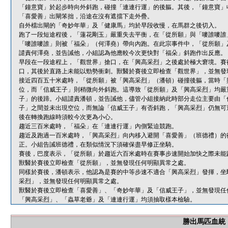
「鐘意寶」於起步時向外斜跑，碰撞「連連行運」的後軀。其後，「鐘意寶」
「喜愛善」出閘笨拙，沿途在沒有遮擋下走外疊。
自外檔出閘的「奇妙年華」及「健康馬」均於早段收慢，在馬群之後切入。
跑了一段短途程後，「蓮花剛玉」嚴重失去平衡，在「從所願」與「嘜誰嘜誰
「嘜誰嘜誰」則被「福朵」（何澤堯）帶向內跑。在此宗事件中，「從所願」
譴責何澤堯，並告誡他，小組認為他應較今次更快對「福朵」斜跑作出反應。
早段在一段途程上，「觀世界」搶口，在「興高采烈」之後處於極大窘境。賽
口，其後於直路上未能以勁勢衝刺。獸醫於賽後立即檢查「觀世界」，並無發
接近四百五十米處時，「從所願」被「興高采烈」（潘頓）碰撞後軀，當時「
位，而「信威王子」則稍微向外斜跑。這導致「從所願」及「興高采烈」均嚴
子」的後蹄。小組譴責潘頓，並告誡他，儘管小組接納此時部分走位主要由「
子」之間並未出現空位，而無論「信威王子」有否斜跑，「興高采烈」仍無可
後在轉換跑線時須較今次更為小心。
趨近三百米處時，「福朵」在「連連行運」內側緊迫競跑。
趨近及跑過一百米處時，「興高采烈」向內移入避開「喜愛善」（班德禮）的
正。小組告誡班德禮，在類似情況下須確保盡早修正坐騎。
賽後，巴度表示，「從所願」於趨近六百米處時在賽事步速開始加快之際未能
獸醫於賽後立即檢查「從所願」，並無發現任何明顯異常之處。
同樣於賽後，潘頓表示，他認為是賽的中等步速不適合「興高采烈」發揮，坐
采烈」，並無發現任何明顯異常之處。
獸醫於賽後立即檢查「喜愛善」、「奇妙年華」及「信威王子」，並無發現任
「興高采烈」、「蟲草老爺」及「連連行運」均須抽取樣本檢驗。
勝出馬匹血統