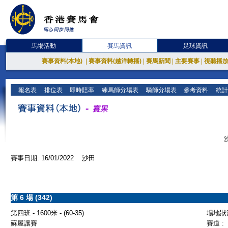
馬場活動
賽馬資訊
足球資訊
賽事資料(本地)
|
賽事資料(越洋轉播)
|
賽馬新聞
|
主要賽事
|
視聽播
報名表
排位表
即時賠率
練馬師分場表
騎師分場表
參考資料
統計
賽事日期: 16/01/2022 沙田
第 6 場 (342)
第四班 - 1600米 - (60-35)
場地狀況
蘇屋讓賽
賽道 :