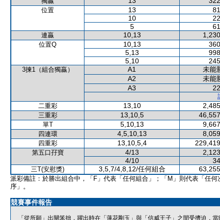
13
322
獨贏
13
81
位置
10
22
5
61
10,13
1,230
連贏
10,13
360
位置Q
5,13
998
5,10
245
A1
未能
3揀1（組合獨贏）
A2
未能
A3
22
13,10
2,485
二重彩
13,10,5
46,557
三重彩
5,10,13
9,667
單T
4,5,10,13
8,059
四連環
13,10,5,4
229,419
四重彩
4/13
2,123
第五口孖寶
4/10
34
3,5,7/4,8,12/任何組合
63,255
三T(安慰獎)
派彩備註：於勝出組合中，「F」代表「任何組合」；「M」則代表「任何
序」。
競賽事件報告
「從所願」出閘笨拙，躍出時在「蓮花剛玉」與「信威王子」之間受擠迫，當