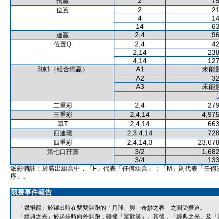
2
75
獨贏
2
21
位置
4
14
14
63
2,4
96
連贏
2,4
42
位置Q
2,14
238
4,14
127
A1
未能
3揀1（組合獨贏）
A2
32
A3
未能
2,4
279
二重彩
2,4,14
4,975
三重彩
2,4,14
663
單T
2,3,4,14
728
四連環
2,4,14,3
23,678
四重彩
3/2
1,682
第七口孖寶
3/4
133
派彩備註：於勝出組合中，「F」代表「任何組合」；「M」則代表「任何
序」。
競賽事件報告
「鑽飛龍」於躍出時在雙雙斜跑的「月球」與「奇妙之春」之間受擠迫。
「經典之光」於起步時向外斜跑，碰撞「眾歡笑」。其後，「經典之光」及「