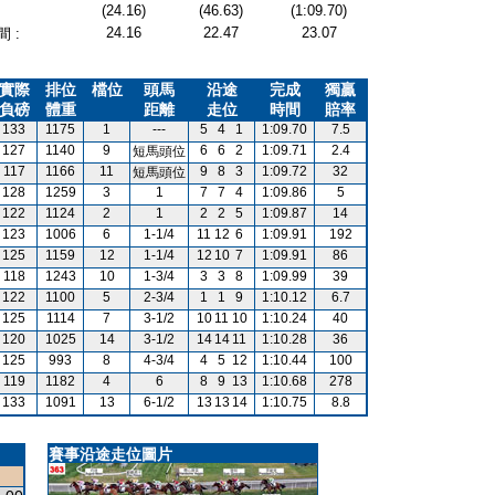
(24.16)
(46.63)
(1:09.70)
24.16
22.47
23.07
 :
實際
排位
檔位
頭馬
沿途
完成
獨贏
負磅
體重
距離
走位
時間
賠率
133
1175
1
---
5
4
1
1:09.70
7.5
127
1140
9
6
6
2
1:09.71
2.4
短馬頭位
117
1166
11
9
8
3
1:09.72
32
短馬頭位
128
1259
3
1
7
7
4
1:09.86
5
122
1124
2
1
2
2
5
1:09.87
14
123
1006
6
1-1/4
11
12
6
1:09.91
192
125
1159
12
1-1/4
12
10
7
1:09.91
86
118
1243
10
1-3/4
3
3
8
1:09.99
39
122
1100
5
2-3/4
1
1
9
1:10.12
6.7
125
1114
7
3-1/2
10
11
10
1:10.24
40
120
1025
14
3-1/2
14
14
11
1:10.28
36
125
993
8
4-3/4
4
5
12
1:10.44
100
119
1182
4
6
8
9
13
1:10.68
278
133
1091
13
6-1/2
13
13
14
1:10.75
8.8
賽事沿途走位圖片