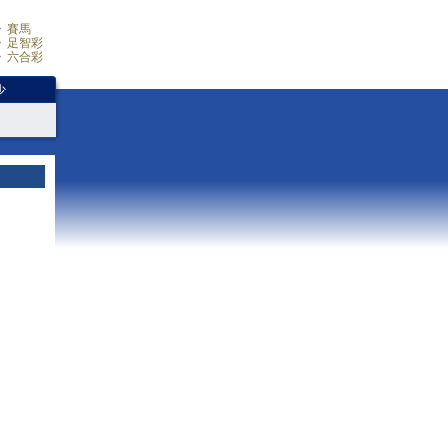
賽馬
足智彩
六合彩
少