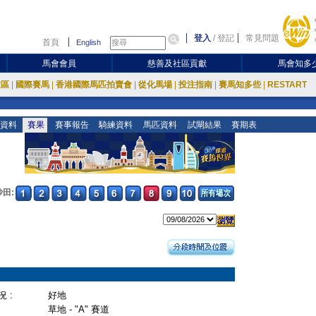
登入
/
登記
常見問題
首頁
English
馬會會員
慈善及社區貢獻
馬會知多
放區
|
國際賽馬
|
香港國際馬匹拍賣會
|
從化馬場
|
投注指南
|
賽馬知多些
|
RESTART
資料
賽果
賽事報告
騎練資料
馬匹資料
試閘結果
賽期表
沙田:
 :
好地
草地 - "A" 賽道