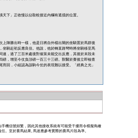
橫天下」正收慢以佔取較接近內欄有遮擋的位置。
次上陣勝出時一樣，他是日將自外檔出閘的坐騎置於馬群後
，坐騎起初反應良佳。他說，他於轉直路彎時將坐騎移至馬
同速，過了三百米處後對催策未能交出反應，其後於末段未
四磅，增至今仗負頂磅一百三十三磅。獸醫於賽後立即檢查
尾而回，小組認為該駒今仗的表現難以接受。「經典之光」
內手機信號頻繁，因此其他接收系統有可能受干擾而令模擬鳥瞰
任。至於賽馬結果, 馬迷應參考實際的賽馬片段為準。