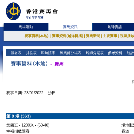
馬場活動
賽馬資訊
足球資訊
賽事資料(本地)
|
賽事資料(越洋轉播)
|
賽馬新聞
|
主要賽事
|
視聽播
報名表
排位表
即時賠率
練馬師分場表
騎師分場表
參考資料
統計
賽事日期: 23/01/2022 沙田
第 8 場 (363)
第四班 - 1200米 - (60-40)
場地狀況
幸福指數讓賽
賽道 :