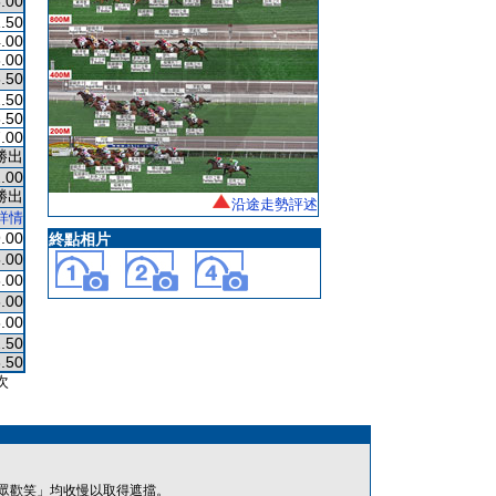
.00
.50
.00
.00
.50
.50
.50
.00
勝出
.00
勝出
沿途走勢評述
詳情
.00
終點相片
.00
.00
.00
.00
.50
.50
次
眾歡笑」均收慢以取得遮擋。