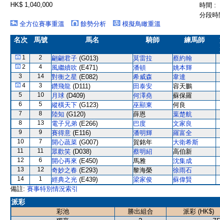
HK$ 1,040,000
時間 :
分段時間
全方位賽事重溫
餘勢分析
模擬鳥瞰重溫
名次
馬號
馬名
騎師
練馬師
1
2
翩翩君子
(G013)
莫雷拉
蔡約翰
2
4
風繼續吹
(E471)
潘頓
姚本輝
3
14
對衡之星
(E082)
希威森
韋達
4
3
鑽飛龍
(D111)
田泰安
容天鵬
5
10
月球
(D409)
何澤堯
蘇保羅
6
5
縱橫天下
(G123)
巫顯東
何良
7
8
陸知
(G120)
薛恩
葉楚航
8
13
電子兄弟
(E266)
巴度
文家良
9
9
賽得意
(E116)
潘明輝
羅富全
10
7
開心蔬菜
(G007)
賀銘年
大衛希斯
11
11
眾歡笑
(D038)
蔡明紹
高伯新
12
6
開心再來
(E450)
馬雅
沈集成
13
12
奇妙之春
(E293)
黎海榮
徐雨石
14
1
經典之光
(E439)
梁家俊
蘇偉賢
備註:
賽事特別情況索引
派彩
彩池
勝出組合
派彩 (HK$)