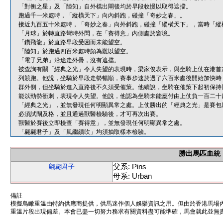
「對衡之星」及「陸知」自外檔出閘後均於早段收慢以取得遮擋。
跑過千一米處時，「縱橫天下」向內斜跑，碰撞「奇妙之春」。
接近九百五十米處時，「奇妙之春」向外斜跑，碰撞「縱橫天下」，當時「縱
「月球」於轉直路彎時外閃，在「賽得意」內側處於窘境。
「鑽飛龍」於直路早段受困而未能望空。
「陸知」於跑過四百米處時頗為難以望空。
「電子兄弟」沿途走外疊，沒有遮擋。
被查詢有關「經典之光」令人失望的表現時，梁家俊表示，與坐騎上仗在港首
列競跑。他說，坐騎於早段走勢暢順，賽事步速於過了六百米處後開始加快時
群外側，但坐騎於進入直路後不久須受催策。他續說，坐騎在催策下起初保持
能以勁勢衝刺，表現令人失望。他說，他認為坐騎未能應付由上仗負一百二十
「經典之光」，並無發現任何明顯異常之處。上仗勝出的「經典之光」是賽包
必須試閘及格，並且通過獸醫檢驗後，才可再次出賽。
獸醫於賽後立即檢查「賽得意」，並無發現任何明顯異常之處。
「翩翩君子」及「風繼續吹」均須抽取樣本檢驗。
勝出馬匹血統
父系: Pins
翩翩君子
母系: Urban
備註
模擬鳥瞰重溫由特約供應商提供，供馬迷作個人娛樂資訊之用。但由於香港馬場
重溫片段出現偏差。本會已盡一切努力務求有關資料盡可能準確，馬會就此並無責