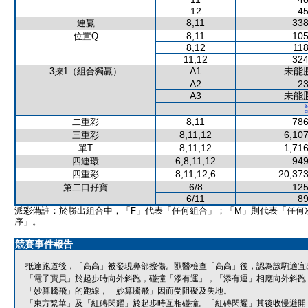
12
45
8,11
338
連贏
8,11
105
位置Q
8,12
118
11,12
324
A1
未能
3揀1（組合獨贏）
A2
23
A3
未能
8,11
786
二重彩
8,11,12
6,107
三重彩
8,11,12
1,716
單T
6,8,11,12
949
四連環
8,11,12,6
20,373
四重彩
6/8
125
第二口孖寶
6/11
89
派彩備註：於勝出組合中，「F」代表「任何組合」；「M」則代表「任何
序」。
競賽事件報告
抵達跑道後，「高高」被發現鼻部擦傷。獸醫檢查「高高」後，認為該駒適宜
「電子寶貝」於起步時向外斜跑，碰撞「添有運」，「添有運」相應向外斜跑
「妙算騰飛」的跑線，「妙算騰飛」因而受阻礙及失地。
「東方繁華」及「紅磚閃耀」於起步時互相碰撞。「紅磚閃耀」其後收慢避開