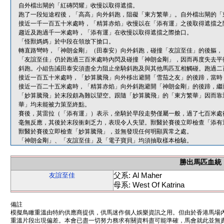
自外檔出閘的「紅磚閃耀」收慢以取得遮擋。
跑了一段短途程後，「高高」向外斜跑，阻礙「東方繁華」。自外檔出閘的「
接近一千一百五十米處時，「精算赤焰」收慢以在「添有運」之後取得遮擋之
趨近及跑過千一米處時，「添有運」在收慢以取得遮擋之際搶口。
「怪獸媽媽」於中段在領放下搶口。
轉直路彎時，「神朗金剛」（田泰安）向外斜跑，碰撞「友誼至佳」的後軀，
「友誼至佳」仍於跑過三百米處時內閃及碰撞「神朗金剛」，因而再度失去平
斜跑。小組告誡田泰安須盡全力阻止坐騎斜跑及與其他馬匹互相觸碰。跑過二
接近一百五十米處時，「妙算騰飛」向外移出避開「雪茄之友」的後蹄，當時
接近一百二十五米處時，「精算赤焰」向外斜跑避開「神朗金剛」的後蹄，繼
「妙算騰飛」於末段頗為難以望空。跟隨「妙算騰飛」的「東方繁華」因而靠
華」均未能被力策至終點。
賽後，莫雷拉（「添有運」）表示，坐騎於早段走勢僅屬一般，過了七百米處
毫無反應，其後於末段衝刺乏力，表現令人失望。獸醫於賽後立即檢查「添有
獸醫於賽後立即檢查「妙算騰飛」，並無發現任何明顯異常之處。
「神朗金剛」、「友誼至佳」及「電子寶貝」均須抽取樣本檢驗。
勝出馬匹血統
父系: Al Maher
友誼至佳
母系: West Of Katrina
備註
模擬鳥瞰重溫由特約供應商提供，供馬迷作個人娛樂資訊之用。但由於香港馬場
重溫片段出現偏差。本會已盡一切努力務求有關資料盡可能準確，馬會就此並無責