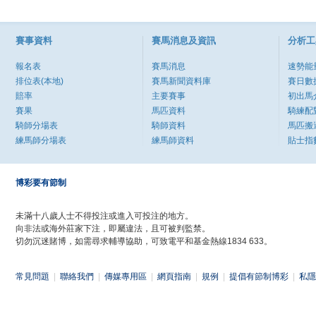
賽事資料
賽馬消息及資訊
分析工
報名表
賽馬消息
速勢能
排位表(本地)
賽馬新聞資料庫
賽日數
賠率
主要賽事
初出馬
賽果
馬匹資料
騎練配
騎師分場表
騎師資料
馬匹搬
練馬師分場表
練馬師資料
貼士指
博彩要有節制
未滿十八歲人士不得投注或進入可投注的地方。
向非法或海外莊家下注，即屬違法，且可被判監禁。
切勿沉迷賭博，如需尋求輔導協助，可致電平和基金熱線1834 633。
常見問題
|
聯絡我們
|
傳媒專用區
|
網頁指南
|
規例
|
提倡有節制博彩
|
私隱