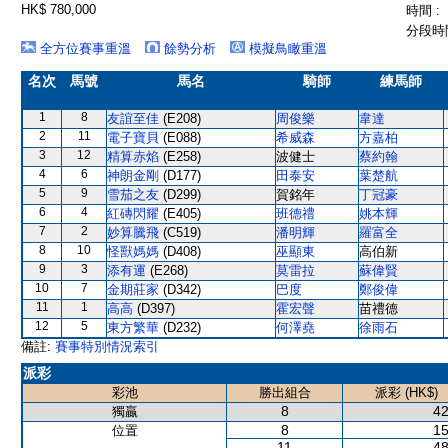
HK$ 780,000
時間 :
分段時間
全方位賽事重溫
餘勢分析
模擬鳥瞰重溫
名次
馬號
馬名
騎師
練馬師
1
8
友誼至佳
(E208)
周俊樂
韋達
2
11
電子寶貝
(E088)
希威森
方嘉柏
3
12
精算赤焰
(E258)
波健士
蔡約翰
4
6
神朗金剛
(D177)
田泰安
葉楚航
5
9
雪茄之友
(D299)
賀銘年
丁冠豪
6
4
紅磚閃耀
(E405)
班德禮
姚本輝
7
2
妙算騰飛
(C519)
潘明輝
羅富全
8
10
怪獸媽媽
(D408)
巫顯東
高伯新
9
3
添有運
(E268)
莫雷拉
蘇偉賢
10
7
金期莊家
(D342)
巴度
鄭俊偉
11
1
高高
(D397)
霍宏聲
苗禮德
12
5
東方繁華
(D232)
何澤堯
徐雨石
備註:
賽事特別情況索引
派彩
彩池
勝出組合
派彩 (HK$)
8
42
獨贏
8
15
位置
11
48