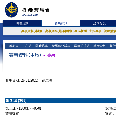
馬場活動
賽馬資訊
足球資訊
賽事資料(本地)
|
賽事資料(越洋轉播)
|
賽馬新聞
|
主要賽事
|
視聽播
報名表
排位表
即時賠率
練馬師分場表
騎師分場表
參考資料
統計
賽事日期: 26/01/2022 跑馬地
第 3 場 (368)
第五班 - 1200米 - (40-0)
場地狀況
寶珊讓賽
賽道 :