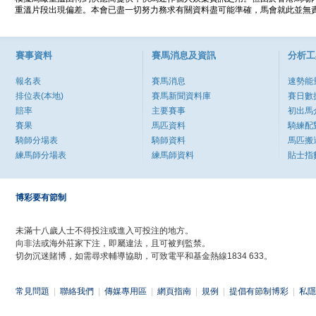
重溫片段出現偏差。本會已盡一切努力務求有關資料盡可能準確，馬會就此並無責
賽事資料
賽馬消息及資訊
分析工
報名表
賽馬消息
速勢能
排位表(本地)
賽馬新聞資料庫
賽日數
賠率
主要賽事
初出馬
賽果
馬匹資料
騎練配
騎師分場表
騎師資料
馬匹搬
練馬師分場表
練馬師資料
貼士指
博彩要有節制
未滿十八歲人士不得投注或進入可投注的地方。
向非法或海外莊家下注，即屬違法，且可被判監禁。
切勿沉迷賭博，如需尋求輔導協助，可致電平和基金熱線1834 633。
常見問題
|
聯絡我們
|
傳媒專用區
|
網頁指南
|
規例
|
提倡有節制博彩
|
私隱