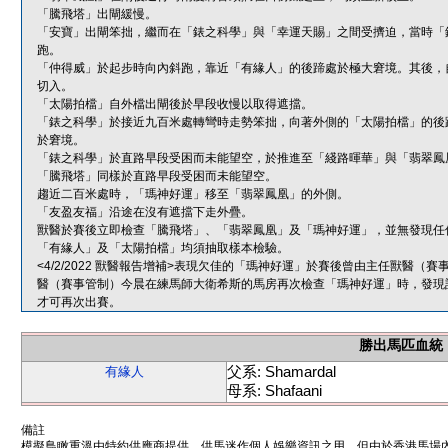
「騰飛塔」出閘緩慢。
「安寶」出閘笨拙，繼而在「錶之科學」與「幸運天賜」之間受擠迫，當時「
跑。
「仲得威」於起步時向內斜跑，靠近「有緣人」的後蹄處於極大窘境。其後，
切入。
「太陽拍檔」自外檔出閘後於早段收慢以取得遮擋。
「錶之科學」於接近九百米處轉彎時走勢笨拙，向著外側的「太陽拍檔」的後
於窘境。
「錶之科學」於直路早段受困而未能望空，於推進至「綫路暉華」與「翡翠鳳
「騰飛塔」同樣於直路早段受困而未能望空。
趨近二百米處時，「瑪神好運」移至「翡翠鳳凰」的外側。
「友盈友福」沿途在沒有遮擋下走外疊。
獸醫於賽後立即檢查「騰飛塔」、「翡翠鳳凰」及「瑪神好運」，並無發現任
「有緣人」及「太陽拍檔」均須抽取樣本檢驗。
<4/2/2022 獸醫報告增補>表現欠佳的「瑪神好運」於賽後曾由主任獸醫
醫（賽事管制）今晨在練馬師大衛希斯的馬房再次檢查「瑪神好運」時，發現
才可再次出賽。
勝出馬匹血統
父系: Shamardal
有緣人
母系: Shafaani
備註
模擬鳥瞰重溫由特約供應商提供，供馬迷作個人娛樂資訊之用。但由於香港馬場