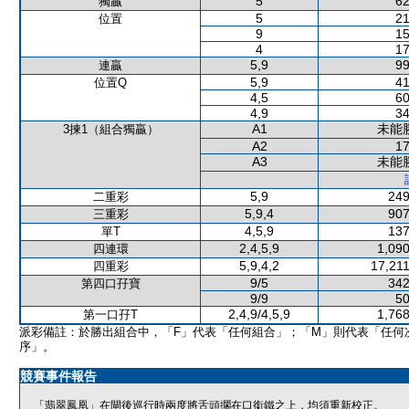
5
62
獨贏
5
21
位置
9
15
4
17
5,9
99
連贏
5,9
41
位置Q
4,5
60
4,9
34
A1
未能
3揀1（組合獨贏）
A2
17
A3
未能
5,9
249
二重彩
5,9,4
907
三重彩
4,5,9
137
單T
2,4,5,9
1,090
四連環
5,9,4,2
17,211
四重彩
9/5
342
第四口孖寶
9/9
50
2,4,9/4,5,9
1,768
第一口孖T
派彩備註：於勝出組合中，「F」代表「任何組合」；「M」則代表「任何
序」。
競賽事件報告
「翡翠鳳凰」在閘後巡行時兩度將舌頭擱在口銜鐵之上，均須重新校正。