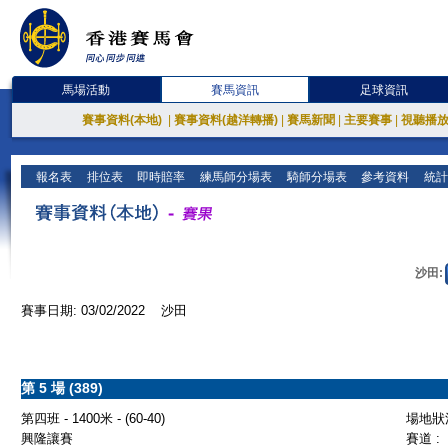
馬場活動
賽馬資訊
足球資訊
賽事資料(本地)
|
賽事資料(越洋轉播)
|
賽馬新聞
|
主要賽事
|
視聽播
報名表
排位表
即時賠率
練馬師分場表
騎師分場表
參考資料
統計
沙田:
賽事日期: 03/02/2022 沙田
第 5 場 (389)
第四班 - 1400米 - (60-40)
場地狀況
興隆讓賽
賽道 :