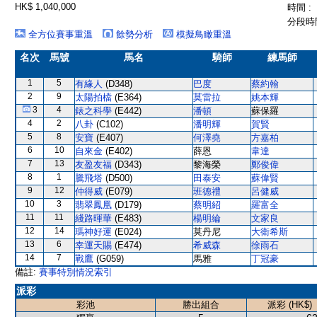
HK$ 1,040,000
時間 :
分段時間
全方位賽事重溫
餘勢分析
模擬鳥瞰重溫
名次
馬號
馬名
騎師
練馬師
1
5
有緣人
(D348)
巴度
蔡約翰
2
9
太陽拍檔
(E364)
莫雷拉
姚本輝
3
4
錶之科學
(E442)
潘頓
蘇保羅
4
2
八卦
(C102)
潘明輝
賀賢
5
8
安寶
(E407)
何澤堯
方嘉柏
6
10
自來金
(E402)
薛恩
韋達
7
13
友盈友福
(D343)
黎海榮
鄭俊偉
8
1
騰飛塔
(D500)
田泰安
蘇偉賢
9
12
仲得威
(E079)
班德禮
呂健威
10
3
翡翠鳳凰
(D179)
蔡明紹
羅富全
11
11
綫路暉華
(E483)
楊明綸
文家良
12
14
瑪神好運
(E024)
莫丹尼
大衛希斯
13
6
幸運天賜
(E474)
希威森
徐雨石
14
7
戰鷹
(G059)
馬雅
丁冠豪
備註:
賽事特別情況索引
派彩
彩池
勝出組合
派彩 (HK$)