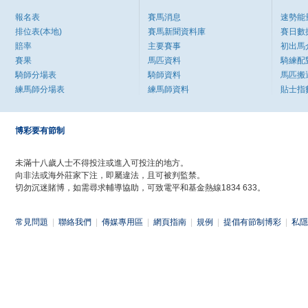
報名表
賽馬消息
速勢能
排位表(本地)
賽馬新聞資料庫
賽日數
賠率
主要賽事
初出馬
賽果
馬匹資料
騎練配
騎師分場表
騎師資料
馬匹搬
練馬師分場表
練馬師資料
貼士指
博彩要有節制
未滿十八歲人士不得投注或進入可投注的地方。
向非法或海外莊家下注，即屬違法，且可被判監禁。
切勿沉迷賭博，如需尋求輔導協助，可致電平和基金熱線1834 633。
常見問題
|
聯絡我們
|
傳媒專用區
|
網頁指南
|
規例
|
提倡有節制博彩
|
私隱