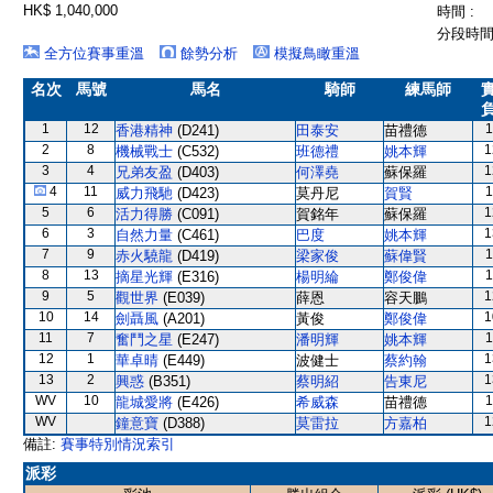
HK$ 1,040,000
時間 :
分段時間 
全方位賽事重溫
餘勢分析
模擬鳥瞰重溫
名次
馬號
馬名
騎師
練馬師
1
12
1
香港精神
(D241)
田泰安
苗禮德
2
8
1
機械戰士
(C532)
班德禮
姚本輝
3
4
1
兄弟友盈
(D403)
何澤堯
蘇保羅
4
11
1
威力飛馳
(D423)
莫丹尼
賀賢
5
6
1
活力得勝
(C091)
賀銘年
蘇保羅
6
3
1
自然力量
(C461)
巴度
姚本輝
7
9
1
赤火驍龍
(D419)
梁家俊
蘇偉賢
8
13
1
摘星光輝
(E316)
楊明綸
鄭俊偉
9
5
1
觀世界
(E039)
薛恩
容天鵬
10
14
1
劍聶風
(A201)
黃俊
鄭俊偉
11
7
1
奮鬥之星
(E247)
潘明輝
姚本輝
12
1
1
華卓晴
(E449)
波健士
蔡約翰
13
2
1
興惑
(B351)
蔡明紹
告東尼
WV
10
1
龍城愛將
(E426)
希威森
苗禮德
WV
1
鐘意寶
(D388)
莫雷拉
方嘉柏
備註:
賽事特別情況索引
派彩