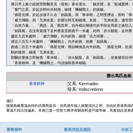
賽日早上被小組按照獸醫意見（發燒）著令退出。「鐘意寶」及「龍城愛將」
「奮鬥之星」於起步時向外斜跑，碰撞「機械戰士」的後軀。
「摘星光輝」於起步後不久在「劍聶風」與「華卓晴」之間受擠迫，當時「華
「威力飛馳」與「兄弟友盈」於躍出時互相碰撞。其後，「兄弟友盈」儘管受
「自然力量」、「興惑」及「觀世界」自外檔出閘後均於早段在馬群之後切入
「劍聶風」在沒有遮擋下走外疊直至跑過千一米處，此時「赤火驍龍」走外疊
趨近九百米處時，「威力飛馳」向內斜跑，碰撞「活力得勝」。
接近三百五十米處時，「機械戰士」向外斜跑，挨擦「劍聶風」。
跑過二百五十米處時，「摘星光輝」將頭轉側及向外斜跑。「摘星光輝」於過
駒的後蹄，碰撞「兄弟友盈」。
獸醫於賽後立即檢查「華卓晴」、「赤火驍龍」及「劍聶風」，並無發現任何
「香港精神」及「機械戰士」均須抽取樣本檢驗。
勝出馬匹血統
父系: Kermadec
香港精神
母系: Indiscretions
備註
模擬鳥瞰重溫由特約供應商提供，供馬迷作個人娛樂資訊之用。但由於香港馬場
重溫片段出現偏差。本會已盡一切努力務求有關資料盡可能準確，馬會就此並無責
賽事資料
賽馬消息及資訊
分析工