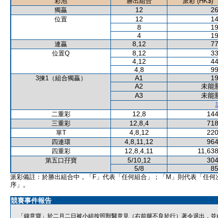
彩池
勝出組合
派彩 (HK$)
12
26
獨贏
12
14
位置
8
19
4
19
8,12
77
連贏
8,12
33
位置Q
4,12
44
4,8
99
A1
19
3揀1（組合獨贏）
A2
未能
A3
未能
12,8
144
二重彩
12,8,4
718
三重彩
4,8,12
220
單T
4,8,11,12
964
四連環
12,8,4,11
11,638
四重彩
5/10,12
304
第五口孖寶
5/8
85
派彩備註：於勝出組合中，「F」代表「任何組合」；「M」則代表「任何
序」。
競賽事件報告
「鐘意寶」於二月二日被小組按照獸醫意見（右前腿不良於行）著令退出，並