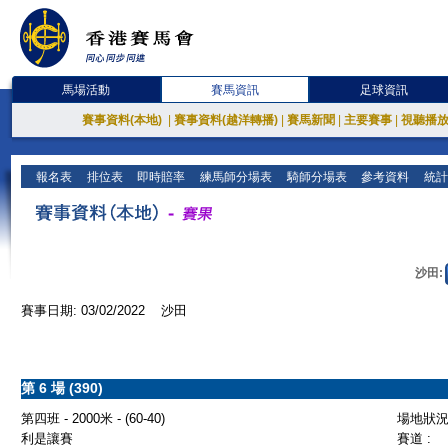
馬場活動
賽馬資訊
足球資訊
賽事資料(本地)
|
賽事資料(越洋轉播)
|
賽馬新聞
|
主要賽事
|
視聽播
報名表
排位表
即時賠率
練馬師分場表
騎師分場表
參考資料
統計
沙田:
賽事日期: 03/02/2022 沙田
第 6 場 (390)
第四班 - 2000米 - (60-40)
場地狀況 
利是讓賽
賽道 :