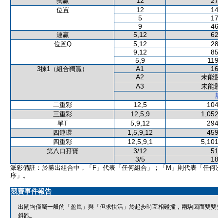
12
27
獨贏
12
14
位置
5
17
9
46
5,12
62
連贏
5,12
28
位置Q
9,12
85
5,9
119
A1
16
3揀1（組合獨贏）
A2
未能
A3
未能
12,5
104
二重彩
12,5,9
1,052
三重彩
5,9,12
294
單T
1,5,9,12
459
四連環
12,5,9,1
5,101
四重彩
3/12
51
第八口孖寶
3/5
18
派彩備註：於勝出組合中，「F」代表「任何組合」；「M」則代表「任何
序」。
競賽事件報告
出閘均僅屬一般的「盈嵐」與「但求快活」於起步時互相碰撞，兩駒因而雙雙
斜跑。