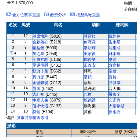
HK$ 1,570,000
時間 :
分段時間
全方位賽事重溫
餘勢分析
模擬鳥瞰重溫
名次
馬號
馬名
騎師
練馬師
1
12
健康快駒
(G010)
莫雷拉
蔡約翰
2
5
合夥雄心
(E218)
何澤堯
告東尼
3
9
駿益善
(E090)
潘明輝
沈集成
4
1
英之星
(C058)
梁家俊
姚本輝
5
7
全勝神駒
(E136)
周俊樂
韋達
6
2
星運明爵
(C431)
田泰安
方嘉柏
7
4
勁力十足
(D362)
薛恩
韋達
8
6
實力派
(E447)
潘頓
賀賢
9
8
金發銀發
(G112)
嘉里
呂健威
10
14
盈嵐
(E462)
莫丹尼
容天鵬
11
10
大紅袍
(E445)
巴度
羅富全
12
11
幸福人生
(G079)
班德禮
文家良
13
3
但求快活
(G133)
黎海榮
大衛希斯
14
13
符號
(E194)
黃俊
徐雨石
備註:
賽事特別情況索引
派彩
彩池
勝出組合
派彩 (HK$)