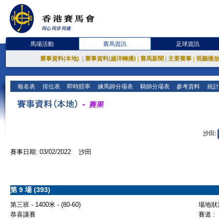
馬場活動
賽馬資訊
足球資訊
賽事資料(本地)
|
賽事資料(越洋轉播)
|
賽馬新聞
|
主要賽事
|
視聽播
報名表
排位表
即時賠率
練馬師分場表
騎師分場表
參考資料
統計
沙田:
賽事日期: 03/02/2022 沙田
第 9 場 (393)
第三班 - 1400米 - (80-60)
場地狀況
恭喜讓賽
賽道 :