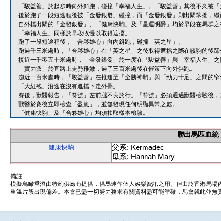
「駿益善」於起步時向外斜跑，碰撞「幸福人生」。「駿益善」其後不久被「
後於跑了一段短途程後被「金發銀發」碰撞，而「金發銀發」則出閘笨拙，繼
自外檔出閘的「金發銀發」、「健康快駒」及「星運明爵」均於早段在馬群之
「幸福人生」同樣於早段收慢以取得遮擋。
跑了一段短途程後，「合夥雄心」向內斜跑，碰撞「英之星」。
跑過千三米處時，「合夥雄心」在「英之星」之後取得遮擋之際在該駒的後蹄
接近一千零五十米處時，「金發銀發」於一度在「駿益善」與「幸福人生」之
「實力派」於直路上走勢稚嫩，過了三百米處後在催策下向外斜跑。
趨近一百米處時，「駿益善」在推進至「全勝神駒」與「勁力十足」之間的窄
「大紅袍」沿途在沒有遮擋下走外疊。
賽後，獸醫報告，「符號」左前腿不良於行。「符號」必須通過獸醫檢驗後，
獸醫於賽後立即檢查「盈嵐」，並無發現任何明顯異常之處。
「健康快駒」及「合夥雄心」均須抽取樣本檢驗。
勝出馬匹血統
父系: Kermadec
健康快駒
母系: Hannah Mary
備註
模擬鳥瞰重溫由特約供應商提供，供馬迷作個人娛樂資訊之用。但由於香港馬場
重溫片段出現偏差。本會已盡一切努力務求有關資料盡可能準確，馬會就此並無責