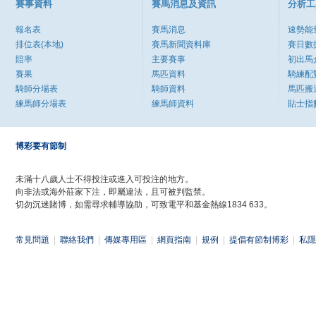
賽事資料
賽馬消息及資訊
分析工
報名表
賽馬消息
速勢能
排位表(本地)
賽馬新聞資料庫
賽日數
賠率
主要賽事
初出馬
賽果
馬匹資料
騎練配
騎師分場表
騎師資料
馬匹搬
練馬師分場表
練馬師資料
貼士指
博彩要有節制
未滿十八歲人士不得投注或進入可投注的地方。
向非法或海外莊家下注，即屬違法，且可被判監禁。
切勿沉迷賭博，如需尋求輔導協助，可致電平和基金熱線1834 633。
常見問題
|
聯絡我們
|
傳媒專用區
|
網頁指南
|
規例
|
提倡有節制博彩
|
私隱