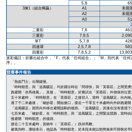
5,8
65
A1
未能
3揀1（組合獨贏）
A2
未能
A3
51
7,8
461
二重彩
7,8,5
2,090
三重彩
5,7,8
428
單T
2,5,7,8
581
四連環
7,8,5,2
13,803
四重彩
派彩備註：於勝出組合中，「F」代表「任何組合」；「M」則代表「任何
序」。
競賽事件報告
「熱血鬥士」出閘緩慢。
「時時順意」與「追風驥足」均於躍出時在「閃得快」與「芙蓉莊」之間受擠
跑避開「赤馬雄風」。其後，「時時順意」於嘗試在「芙蓉莊」外側保持位置
五十米處時，「時時順意」在「芙蓉莊」之後切入，當時「追風驥足」向內移
過了千二米處後，「確妙星」開始搶口，接近一千零五十米處時向外斜跑避開
「追風驥足」因而向外移出避開該駒的後蹄。「追風驥足」其後在沒有遮擋下
七百米處，「確妙星」在「時時順意」與「追風驥足」之間緊迫競跑，當時由
慢避開「時時順意」的後蹄。
接近二十五米處時，賀銘年（「芙蓉莊」）跌掉馬鞭。
被查詢時，潘頓表示，他認為「時時順意」於末段未能以勁勢衝刺可歸咎於早