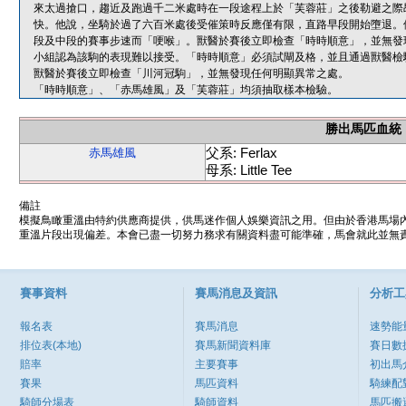
來太過搶口，趨近及跑過千二米處時在一段途程上於「芙蓉莊」之後勒避之際
快。他說，坐騎於過了六百米處後受催策時反應僅有限，直路早段開始墮退。
段及中段的賽事步速而「哽喉」。獸醫於賽後立即檢查「時時順意」，並無發
小組認為該駒的表現難以接受。「時時順意」必須試閘及格，並且通過獸醫檢
獸醫於賽後立即檢查「川河冠駒」，並無發現任何明顯異常之處。
「時時順意」、「赤馬雄風」及「芙蓉莊」均須抽取樣本檢驗。
勝出馬匹血統
父系: Ferlax
赤馬雄風
母系: Little Tee
備註
模擬鳥瞰重溫由特約供應商提供，供馬迷作個人娛樂資訊之用。但由於香港馬場
重溫片段出現偏差。本會已盡一切努力務求有關資料盡可能準確，馬會就此並無責
賽事資料
賽馬消息及資訊
分析工
報名表
賽馬消息
速勢能
排位表(本地)
賽馬新聞資料庫
賽日數
賠率
主要賽事
初出馬
賽果
馬匹資料
騎練配
騎師分場表
騎師資料
馬匹搬