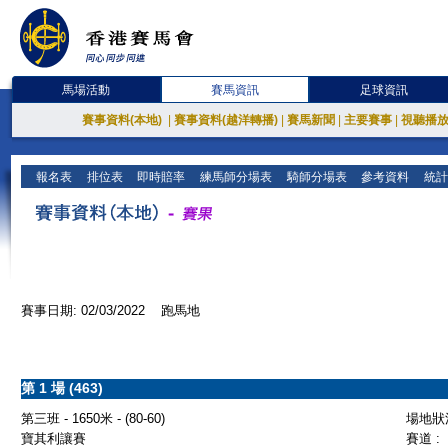
馬場活動
賽馬資訊
足球資訊
賽事資料(本地)
|
賽事資料(越洋轉播)
|
賽馬新聞
|
主要賽事
|
視聽播
報名表
排位表
即時賠率
練馬師分場表
騎師分場表
參考資料
統計
賽事日期: 02/03/2022 跑馬地
第 1 場 (463)
第三班 - 1650米 - (80-60)
場地狀況
寶其利讓賽
賽道 :