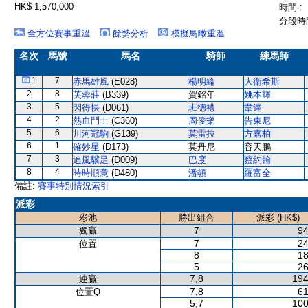
HK$ 1,570,000
時間 :
分段時間
全方位賽事重溫
餘勢分析
模擬鳥瞰重溫
名次
馬號
馬名
騎師
練馬師
1
7
赤馬雄風
(E028)
楊明綸
大衛希斯
2
8
芙蓉莊
(B339)
賀銘年
姚本輝
3
5
閃得快
(D061)
班德禮
韋達
4
2
熱血鬥士
(C360)
周俊樂
告東尼
5
6
川河冠駒
(G139)
莫雷拉
方嘉柏
6
1
確妙星
(D173)
莫丹尼
容天鵬
7
3
追風驥足
(D009)
巴度
蔡約翰
8
4
時時順意
(D480)
潘頓
羅富全
備註:
賽事特別情況索引
派彩
彩池
勝出組合
派彩 (HK$)
7
94
獨贏
7
24
位置
8
18
5
26
7,8
194
連贏
7,8
61
位置Q
5,7
100