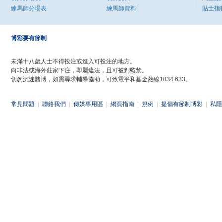
練馬師分場表
練馬師資料
貼士指
博彩要有節制
未滿十八歲人士不得投注或進入可投注的地方。
向非法或海外莊家下注，即屬違法，且可被判監禁。
切勿沉迷賭博，如需尋求輔導協助，可致電平和基金熱線1834 633。
常見問題
|
聯絡我們
|
傳媒專用區
|
網頁指南
|
規例
|
提倡有節制博彩
|
私隱