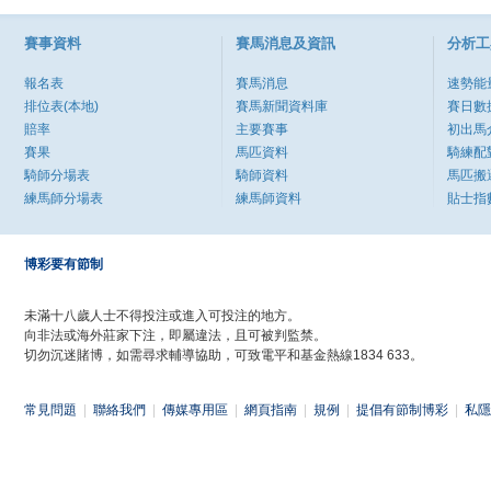
賽事資料
賽馬消息及資訊
分析工
報名表
賽馬消息
速勢能
排位表(本地)
賽馬新聞資料庫
賽日數
賠率
主要賽事
初出馬
賽果
馬匹資料
騎練配
騎師分場表
騎師資料
馬匹搬
練馬師分場表
練馬師資料
貼士指
博彩要有節制
未滿十八歲人士不得投注或進入可投注的地方。
向非法或海外莊家下注，即屬違法，且可被判監禁。
切勿沉迷賭博，如需尋求輔導協助，可致電平和基金熱線1834 633。
常見問題
|
聯絡我們
|
傳媒專用區
|
網頁指南
|
規例
|
提倡有節制博彩
|
私隱