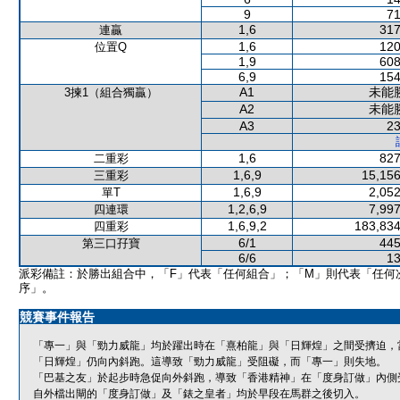
9
71
1,6
317
連贏
1,6
120
位置Q
1,9
608
6,9
154
A1
未能
3揀1（組合獨贏）
A2
未能
A3
23
1,6
827
二重彩
1,6,9
15,156
三重彩
1,6,9
2,052
單T
1,2,6,9
7,997
四連環
1,6,9,2
183,834
四重彩
6/1
445
第三口孖寶
6/6
13
派彩備註：於勝出組合中，「F」代表「任何組合」；「M」則代表「任何
序」。
競賽事件報告
「專一」與「勁力威龍」均於躍出時在「熹柏龍」與「日輝煌」之間受擠迫，
「日輝煌」仍向內斜跑。這導致「勁力威龍」受阻礙，而「專一」則失地。
「巴基之友」於起步時急促向外斜跑，導致「香港精神」在「度身訂做」內側
自外檔出閘的「度身訂做」及「錶之皇者」均於早段在馬群之後切入。