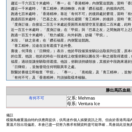
趨近一千六百五十米處時，「專一」在「香港精神」內側緊迫競跑，當時「香
趨近一千米處時，「青工精神」將頭轉側，向著「鑽石福星」的後蹄內閃。
跑過七百米處時，「香港精神」靠近「有何不可」的後蹄處於窘境，當時「有
跑過四百米處時，「巴基之友」向外移出避開「青工精神」的後蹄，當時「青
「度身訂做」自接近二百五十米處起受困而未能望空直至趨近二百米處，此時
近一百五十米處時，「度身訂做」在「甲烷」與「巴基之友」之間無路可上之
跑過一百五十米處時，「勁力威龍」向外斜跑，妨礙「甲烷」。
末段，「錶之皇者」在「鑽石福星」內側緊迫競跑。
「青工精神」沿途在沒有遮擋下走外疊。
賽後，何澤堯（「日輝煌」）表示，他於早段催策坐騎以佔取前列位置，原本
的位置。他說，他於此時在一段途程上收慢坐騎以圖在另一駒之後取得遮擋，
福星」過頭並讓坐騎取得遮擋。他說，坐騎須持續領放，其後於中段跑來過於
「日輝煌」，並無發現任何明顯異常之處。
獸醫於賽後立即檢查「甲烷」、「專一」、「熹柏龍」及「青工精神」，並無
「有何不可」及「香港精神」均須抽取樣本檢驗。
勝出馬匹血統
父系: Mehmas
有何不可
母系: Ventura Ice
備註
模擬鳥瞰重溫由特約供應商提供，供馬迷作個人娛樂資訊之用。但由於香港馬場
重溫片段出現偏差。本會已盡一切努力務求有關資料盡可能準確，馬會就此並無責