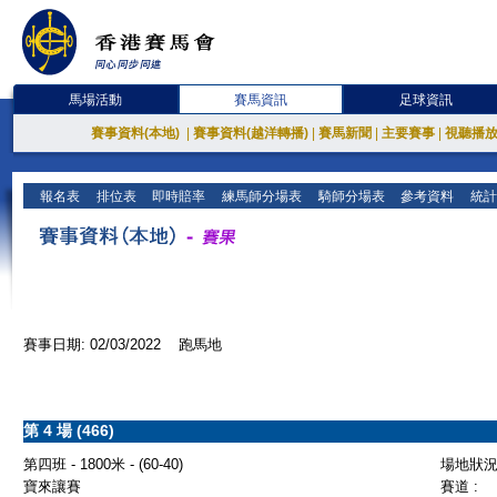
馬場活動
賽馬資訊
足球資訊
賽事資料(本地)
|
賽事資料(越洋轉播)
|
賽馬新聞
|
主要賽事
|
視聽播
報名表
排位表
即時賠率
練馬師分場表
騎師分場表
參考資料
統計
賽事日期: 02/03/2022 跑馬地
第 4 場 (466)
第四班 - 1800米 - (60-40)
場地狀況 
寶來讓賽
賽道 :