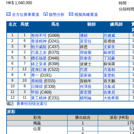
HK$ 1,040,000
時間 :
分段時間 
全方位賽事重溫
餘勢分析
模擬鳥瞰重溫
名次
馬號
馬名
騎師
練馬師
1
1
有何不可
(G069)
潘頓
呂健威
2
6
香港精神
(D241)
莫雷拉
苗禮德
3
9
勁力威龍
(C437)
薛恩
文家良
4
2
巴基之友
(B370)
周俊樂
蘇偉賢
5
5
鑽石福星
(D446)
田泰安
丁冠豪
6
7
錶之皇者
(B398)
波健士
蘇保羅
7
12
度身訂做
(C522)
巴度
方嘉柏
8
4
專一
(D191)
梁家俊
葉楚航
9
10
熹柏龍
(E015)
賀銘年
容天鵬
10
8
日輝煌
(E339)
何澤堯
沈集成
11
3
甲烷
(C469)
霍宏聲
告東尼
12
11
青工精神
(E231)
楊明綸
大衛希斯
備註:
賽事特別情況索引
派彩
彩池
勝出組合
派彩 (HK$)
1
175
獨贏
1
51
位置
6
14