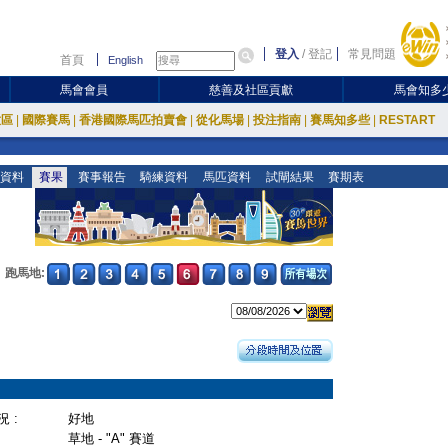
登入
/
登記
常見問題
首頁
English
馬會會員
慈善及社區貢獻
馬會知多
放區
|
國際賽馬
|
香港國際馬匹拍賣會
|
從化馬場
|
投注指南
|
賽馬知多些
|
RESTART
資料
賽果
賽事報告
騎練資料
馬匹資料
試閘結果
賽期表
跑馬地:
 :
好地
草地 - "A" 賽道