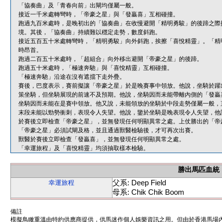
「協奏曲」及「青春向前」出閘均僅屬一般。
接近一千米處轉彎時，「帝豪之星」與「發贏喜」互相碰撞。
跑過九百米處時，是晚初出的「協奏曲」在收慢避開「精明勇駿」的後蹄之際
境。其後，「協奏曲」持續難以穩定走勢，數度斜跑。
接近五百五十米處轉彎時，「精明勇駿」向外斜跑，挨擦「喜悅精靈」。「精
時昂首。
跑過二百五十米處時，「超組合」向外移出避開「帝豪之星」的後蹄。
跑過五十米處時，「極速奔馳」與「喜悅精靈」互相碰撞。
「極速奔馳」沿途在沒有遮擋下走外疊。
賽後，巴度表示，賽前擬讓「帝豪之星」於是晚賽事中領放。他說，坐騎於躍
策坐騎，但坐騎展現的前速不及預期。他說，坐騎因而未能帶離內側的「發贏
坐騎因而未能在是賽中領放。他又說，未能領放的坐騎於中段走勢僅屬一般，
末段未能以勁勢衝刺，表現令人失望。他說，鑒於坐騎是晚表現令人失望，他
於賽後立即檢查「帝豪之星」，並無發現任何明顯異常之處。上仗勝出的「帝
「帝豪之星」必須試閘及格，並且通過獸醫檢驗後，才可再次出賽。
獸醫於賽後立即檢查「發贏喜」，並無發現任何明顯異常之處。
「幸運旅程」及「喜悅精靈」均須抽取樣本檢驗。
勝出馬匹血統
父系: Deep Field
幸運旅程
母系: Chik Chik Boom
備註
模擬鳥瞰重溫由特約供應商提供，供馬迷作個人娛樂資訊之用。但由於香港馬場