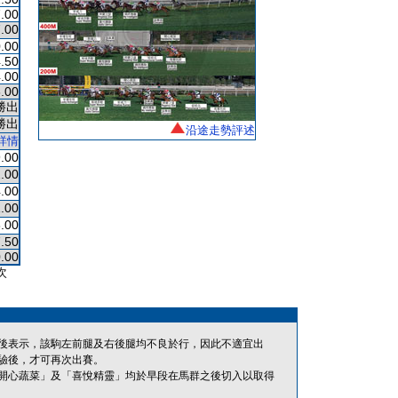
.00
.00
.00
.50
.00
.00
勝出
勝出
沿途走勢評述
詳情
.00
.00
.00
.00
.00
.50
.00
次
後表示，該駒左前腿及右後腿均不良於行，因此不適宜出
驗後，才可再次出賽。
開心蔬菜」及「喜悅精靈」均於早段在馬群之後切入以取得