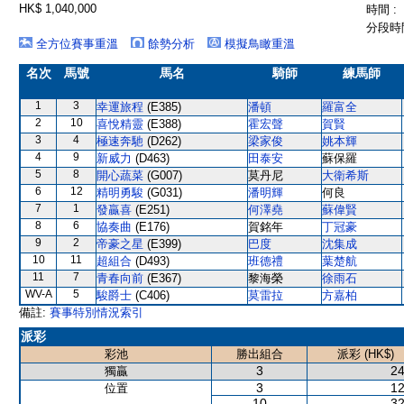
HK$ 1,040,000
時間 :
分段時間
全方位賽事重溫
餘勢分析
模擬鳥瞰重溫
名次
馬號
馬名
騎師
練馬師
1
3
幸運旅程
(E385)
潘頓
羅富全
2
10
喜悅精靈
(E388)
霍宏聲
賀賢
3
4
極速奔馳
(D262)
梁家俊
姚本輝
4
9
新威力
(D463)
田泰安
蘇保羅
5
8
開心蔬菜
(G007)
莫丹尼
大衛希斯
6
12
精明勇駿
(G031)
潘明輝
何良
7
1
發贏喜
(E251)
何澤堯
蘇偉賢
8
6
協奏曲
(E176)
賀銘年
丁冠豪
9
2
帝豪之星
(E399)
巴度
沈集成
10
11
超組合
(D493)
班德禮
葉楚航
11
7
青春向前
(E367)
黎海榮
徐雨石
WV-A
5
駿爵士
(C406)
莫雷拉
方嘉柏
備註:
賽事特別情況索引
派彩
彩池
勝出組合
派彩 (HK$)
3
24
獨贏
3
12
位置
10
32