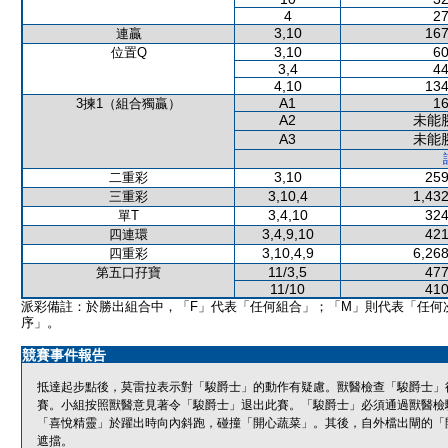
4
27
3,10
167
連贏
3,10
60
位置Q
3,4
44
4,10
134
A1
16
3揀1（組合獨贏）
A2
未能
A3
未能
3,10
259
二重彩
3,10,4
1,432
三重彩
3,4,10
324
單T
3,4,9,10
421
四連環
3,10,4,9
6,268
四重彩
11/3,5
477
第五口孖寶
11/10
410
派彩備註：於勝出組合中，「F」代表「任何組合」；「M」則代表「任何
序」。
競賽事件報告
抵達起步點後，莫雷拉表示對「駿爵士」的動作有疑慮。獸醫檢查「駿爵士」
賽。小組按照獸醫意見著令「駿爵士」退出此賽。「駿爵士」必須通過獸醫檢
「喜悅精靈」於躍出時向內斜跑，碰撞「開心蔬菜」。其後，自外檔出閘的「
遮擋。