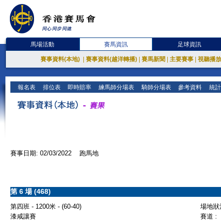
馬場活動
賽馬資訊
足球資訊
賽事資料(本地)
|
賽事資料(越洋轉播)
|
賽馬新聞
|
主要賽事
|
視聽播
報名表
排位表
即時賠率
練馬師分場表
騎師分場表
參考資料
統計
賽事日期: 02/03/2022 跑馬地
第 6 場 (468)
第四班 - 1200米 - (60-40)
場地狀況
漆咸讓賽
賽道 :