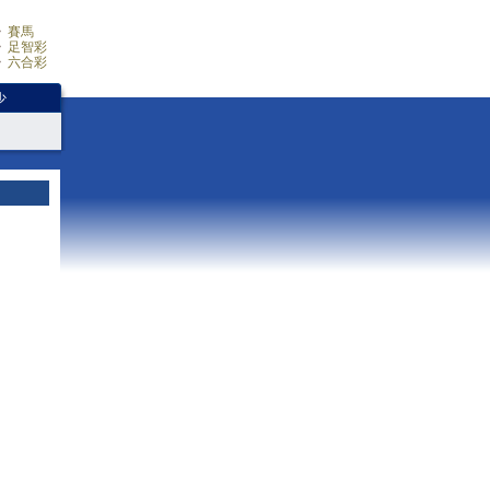
賽馬
足智彩
六合彩
少