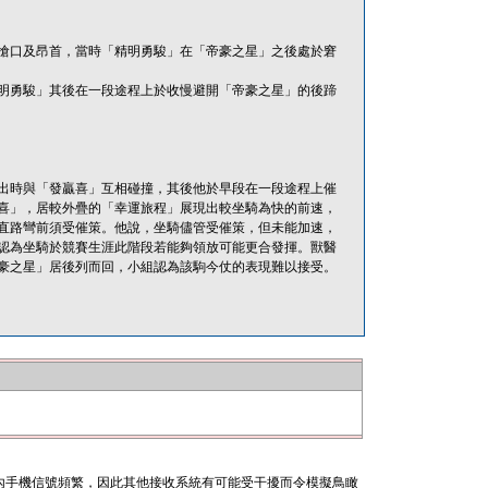
搶口及昂首，當時「精明勇駿」在「帝豪之星」之後處於窘
明勇駿」其後在一段途程上於收慢避開「帝豪之星」的後蹄
出時與「發贏喜」互相碰撞，其後他於早段在一段途程上催
喜」，居較外疊的「幸運旅程」展現出較坐騎為快的前速，
直路彎前須受催策。他說，坐騎儘管受催策，但未能加速，
認為坐騎於競賽生涯此階段若能夠領放可能更合發揮。獸醫
豪之星」居後列而回，小組認為該駒今仗的表現難以接受。
內手機信號頻繁，因此其他接收系統有可能受干擾而令模擬鳥瞰