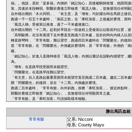
福」。他說，居於「簹多福」內側的「銘記知心」其後被騎師收慢，他因而讓
策，其後於末段轉弱。獸醫於賽後立即檢查「風流人物」，並無發現任何明顯
自外檔出閘的「木火同明」、「有主意」及「增有」均於躍出時在馬群之後切
跑過一千一百五十米處時，「南莊之歌」在「牽旺加富」之後處於窘境，當時
「風流人物」受催策以推進，過了一千米處後搶口。
自外檔出閘的「十二馬」起初於早段在一段途程上受催策以佔取前列位置，過
「高明駿將」在沒有遮擋下走外疊直至跑過六百米處，並於此時向內移入以居
轉直路彎時，「常常有餘」難以望空，跑過四百米處時在「閃耀榮光」的後蹄
當「常常有餘」在「閃耀榮光」外側處於窘境時，居「常常有餘」外側的「南
礙。
「銘記知心」於進入直路時移至「風流人物」內側以嘗試在該駒內側望空，繼
為。
「增有」在直路早段受困而未能望空。
「閃耀榮光」在直路早段難以望空。
「有主意」自入直路起嚴重受困而未能望空直至跑過二百米處。趨近二百米處
開「閃耀榮光」的後蹄，並在「十二馬」內側處於窘境。
跑過二百米處時，「常常有餘」向外斜跑，挨擦「牽旺加富」。接近終點時，
獸醫於賽後立即檢查「銘記知心」，並無發現任何明顯異常之處。
「常常有餘」及「牽旺加富」均須抽取樣本檢驗。
勝出馬匹血統
父系: Nicconi
常常有餘
母系: County Mayo