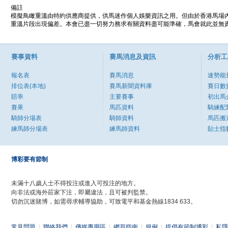
備註
模擬鳥瞰重溫由特約供應商提供，供馬迷作個人娛樂資訊之用。但由於香港馬場
重溫片段出現偏差。本會已盡一切努力務求有關資料盡可能準確，馬會就此並無責
賽事資料
賽馬消息及資訊
分析工
報名表
賽馬消息
速勢能
排位表(本地)
賽馬新聞資料庫
賽日數
賠率
主要賽事
初出馬
賽果
馬匹資料
騎練配
騎師分場表
騎師資料
馬匹搬
練馬師分場表
練馬師資料
貼士指
博彩要有節制
未滿十八歲人士不得投注或進入可投注的地方。
向非法或海外莊家下注，即屬違法，且可被判監禁。
切勿沉迷賭博，如需尋求輔導協助，可致電平和基金熱線1834 633。
常見問題
|
聯絡我們
|
傳媒專用區
|
網頁指南
|
規例
|
提倡有節制博彩
|
私隱