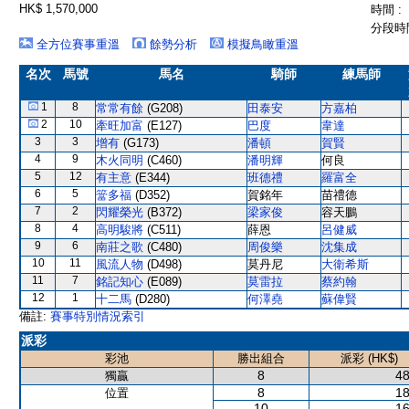
HK$ 1,570,000
時間 :
分段時間
全方位賽事重溫
餘勢分析
模擬鳥瞰重溫
名次
馬號
馬名
騎師
練馬師
1
8
常常有餘
(G208)
田泰安
方嘉柏
2
10
牽旺加富
(E127)
巴度
韋達
3
3
增有
(G173)
潘頓
賀賢
4
9
木火同明
(C460)
潘明輝
何良
5
12
有主意
(E344)
班德禮
羅富全
6
5
簹多福
(D352)
賀銘年
苗禮德
7
2
閃耀榮光
(B372)
梁家俊
容天鵬
8
4
高明駿將
(C511)
薛恩
呂健威
9
6
南莊之歌
(C480)
周俊樂
沈集成
10
11
風流人物
(D498)
莫丹尼
大衛希斯
11
7
銘記知心
(E089)
莫雷拉
蔡約翰
12
1
十二馬
(D280)
何澤堯
蘇偉賢
備註:
賽事特別情況索引
派彩
彩池
勝出組合
派彩 (HK$)
8
48
獨贏
8
18
位置
10
16