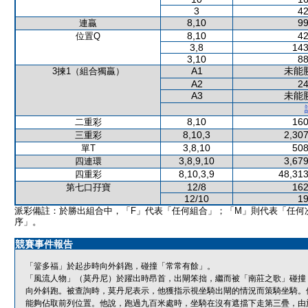
3
42
8,10
99
連贏
8,10
42
位置Q
3,8
143
3,10
88
A1
未能
3揀1（組合獨贏）
A2
24
A3
未能
8,10
160
二重彩
8,10,3
2,307
三重彩
3,8,10
508
單T
3,8,9,10
3,679
四連環
8,10,3,9
48,313
四重彩
12/8
162
第七口孖寶
12/10
19
派彩備註：於勝出組合中，「F」代表「任何組合」；「M」則代表「任何
序」。
競賽事件報告
「簹多福」於起步時向外斜跑，碰撞「常常有餘」。
「風流人物」（莫丹尼）於躍出時昂首，出閘笨拙，繼而被「南莊之歌」碰撞
向外斜跑。被查詢時，莫丹尼表示，他獲指示視坐騎出閘的情況而策騎坐騎。
能夠佔取前列位置。他說，跑過九百米處時，坐騎在沒有遮擋下走第三疊，由