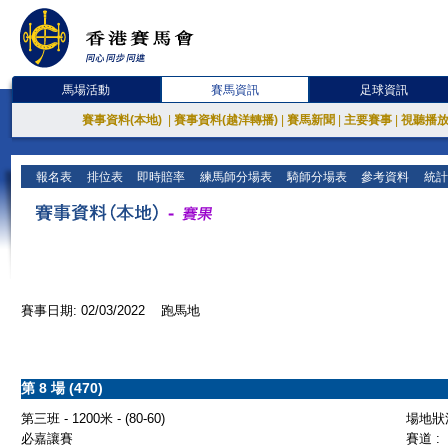
馬場活動
賽馬資訊
足球資訊
賽事資料(本地)
|
賽事資料(越洋轉播)
|
賽馬新聞
|
主要賽事
|
視聽播
報名表
排位表
即時賠率
練馬師分場表
騎師分場表
參考資料
統計
賽事日期: 02/03/2022 跑馬地
第 8 場 (470)
第三班 - 1200米 - (80-60)
場地狀況
必嘉讓賽
賽道 :