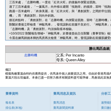
三百米處，「志勝時機」一度在「紅衣火旺」的後軀外側緊迫競跑。
過了三百米處後，「一簾風月」向外移出避開「悅跑得」的後蹄，當時「悅跑
跑過一百米處時，「終身美麗」在「紅衣火旺」與「勇創派對」之間的窄位競
機」，而「勇創派對」則向外斜跑。
接近終點時，「勇創派對」在「志勝時機」內側緊迫競跑，當時「志勝時機」
獸醫於賽後立即檢查「神駿馬車」，發現該駒右前腿不良於行。「神駿馬車」
「志勝時機」及「勇創派對」均須抽取樣本檢驗。
<10/3/2022 獸醫報告增補>「神駿馬車」於賽後曾由主任獸醫（賽事管
今晨在練馬師姚本輝的馬房再次檢查「神駿馬車」時，發現該駒右前腿肌腱受
勝出馬匹血統
父系: Per Incanto
志勝時機
母系: Queen Alley
備註
模擬鳥瞰重溫由特約供應商提供，供馬迷作個人娛樂資訊之用。但由於香港馬場
重溫片段出現偏差。本會已盡一切努力務求有關資料盡可能準確，馬會就此並無責
賽事資料
賽馬消息及資訊
分析工
報名表
賽馬消息
速勢能
排位表(本地)
賽馬新聞資料庫
賽日數