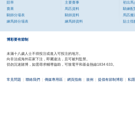
賠率
主要賽事
初出馬
賽果
馬匹資料
騎練配
騎師分場表
騎師資料
馬匹搬
練馬師分場表
練馬師資料
貼士指
博彩要有節制
未滿十八歲人士不得投注或進入可投注的地方。
向非法或海外莊家下注，即屬違法，且可被判監禁。
切勿沉迷賭博，如需尋求輔導協助，可致電平和基金熱線1834 633。
常見問題
|
聯絡我們
|
傳媒專用區
|
網頁指南
|
規例
|
提倡有節制博彩
|
私隱