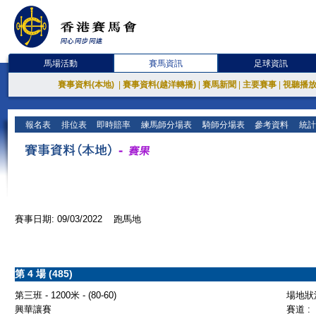
馬場活動
賽馬資訊
足球資訊
賽事資料(本地)
|
賽事資料(越洋轉播)
|
賽馬新聞
|
主要賽事
|
視聽播
報名表
排位表
即時賠率
練馬師分場表
騎師分場表
參考資料
統計
賽事日期: 09/03/2022 跑馬地
第 4 場 (485)
第三班 - 1200米 - (80-60)
場地狀況
興華讓賽
賽道 :