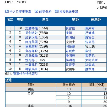
HK$ 1,570,000
時間 :
分段時間
全方位賽事重溫
餘勢分析
模擬鳥瞰重溫
名次
馬號
馬名
騎師
練馬師
1
10
志勝時機
(E444)
莫雷拉
蔡約翰
2
2
勇創派對
(E368)
潘頓
呂健威
3
9
紅衣火旺
(E084)
蔡明紹
羅富全
4
7
終身美麗
(E275)
波健士
告東尼
5
4
嘉應精彩
(C526)
周俊樂
容天鵬
6
3
宜春輝煌
(D385)
希威森
韋達
7
8
忠肝義膽
(G153)
潘明輝
葉楚航
8
6
悅跑得
(C502)
楊明綸
大衛希斯
9
1
一簾風月
(G238)
田泰安
沈集成
10
5
神駿馬車
(D156)
賀銘年
姚本輝
備註:
賽事特別情況索引
派彩
彩池
勝出組合
派彩 (HK$)
10
30
獨贏
10
13
位置
2
11
9
30
2,10
30
連贏