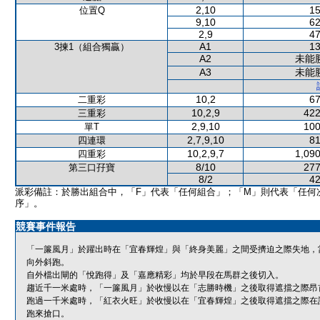
2,10
15
位置Q
9,10
62
2,9
47
A1
13
3揀1（組合獨贏）
A2
未能
A3
未能
10,2
67
二重彩
10,2,9
422
三重彩
2,9,10
100
單T
2,7,9,10
81
四連環
10,2,9,7
1,090
四重彩
8/10
277
第三口孖寶
8/2
42
派彩備註：於勝出組合中，「F」代表「任何組合」；「M」則代表「任何
序」。
競賽事件報告
「一簾風月」於躍出時在「宜春輝煌」與「終身美麗」之間受擠迫之際失地，
向外斜跑。
自外檔出閘的「悅跑得」及「嘉應精彩」均於早段在馬群之後切入。
趨近千一米處時，「一簾風月」於收慢以在「志勝時機」之後取得遮擋之際昂
跑過一千米處時，「紅衣火旺」於收慢以在「宜春輝煌」之後取得遮擋之際在
跑來搶口。