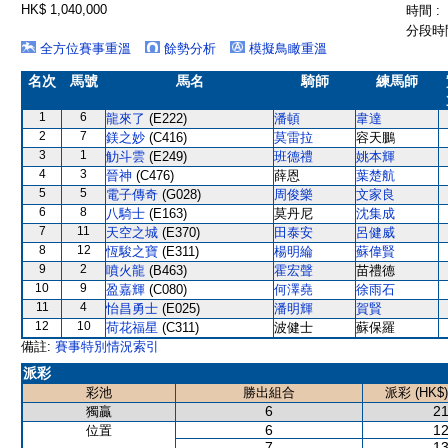
HK$ 1,040,000
時間 :
分段時間
全方位賽事重溫
餘勢分析
模擬鳥瞰重溫
名次
馬號
馬名
騎師
練馬師
1
6
龍來了
(E222)
潘頓
韋達
2
7
鎂之妙
(C416)
莫雷拉
容天鵬
3
1
觔斗雲
(E249)
班德禮
姚本輝
4
3
晉神
(C476)
薛恩
葉楚航
5
5
電子傳奇
(G028)
周俊樂
文家良
6
8
八騎士
(E163)
莫丹尼
沈集成
7
11
天空之城
(E370)
田泰安
呂健威
8
12
恆駿之寶
(E311)
楊明綸
蘇偉賢
9
2
噴火龍
(B463)
霍宏聲
苗禮德
10
9
盈嘉輝
(C080)
何澤堯
徐雨石
11
4
怡昌勇士
(E025)
潘明輝
賀賢
12
10
荷花福星
(C311)
波健士
蘇保羅
備註:
賽事特別情況索引
派彩
彩池
勝出組合
派彩 (HK$)
6
21
獨贏
6
12
位置
7
13