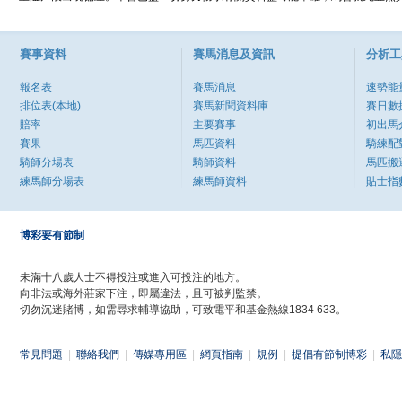
賽事資料
賽馬消息及資訊
分析工
報名表
賽馬消息
速勢能
排位表(本地)
賽馬新聞資料庫
賽日數
賠率
主要賽事
初出馬
賽果
馬匹資料
騎練配
騎師分場表
騎師資料
馬匹搬
練馬師分場表
練馬師資料
貼士指
博彩要有節制
未滿十八歲人士不得投注或進入可投注的地方。
向非法或海外莊家下注，即屬違法，且可被判監禁。
切勿沉迷賭博，如需尋求輔導協助，可致電平和基金熱線1834 633。
常見問題
|
聯絡我們
|
傳媒專用區
|
網頁指南
|
規例
|
提倡有節制博彩
|
私隱