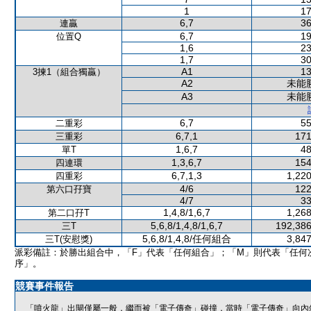
1
17
6,7
36
連贏
6,7
19
位置Q
1,6
23
1,7
30
A1
13
3揀1（組合獨贏）
A2
未能
A3
未能
6,7
55
二重彩
6,7,1
171
三重彩
1,6,7
48
單T
1,3,6,7
154
四連環
6,7,1,3
1,220
四重彩
4/6
122
第六口孖寶
4/7
33
1,4,8/1,6,7
1,268
第二口孖T
5,6,8/1,4,8/1,6,7
192,386
三T
5,6,8/1,4,8/任何組合
3,847
三T(安慰獎)
派彩備註：於勝出組合中，「F」代表「任何組合」；「M」則代表「任何
序」。
競賽事件報告
「噴火龍」出閘僅屬一般，繼而被「電子傳奇」碰撞，當時「電子傳奇」向內