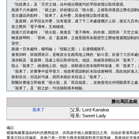
「怡昌勇士」及「天空之城」自外檔出閘後均於早段收慢以取得遮擋。
跑過千六米處時，「鎂之妙」於收慢以在「噴火龍」之後取得遮擋之際在該駒
首次趨近終點時，「龍來了」走外疊，其後收慢以取得遮擋。
「盈嘉輝」於早段走外疊，沒有遮擋，過了千二米處後獲許上前，接近九百米
前之際與「電子傳奇」互相碰撞。
跑過六百米處時，「噴火龍」推進至「電子傳奇」的外側，因而與「天空之城
轉直路彎時，「晉神」在「盈嘉輝」之後受困而未能望空之際收慢避開該駒的
望空。
跑過一百米處時，楊明綸（「恆駿之寶」）右邊韁繩脫手。
被查詢時，班德禮表示，是晚首次在跑馬地上陣的「觔斗雲」於過了六百米處
過坐騎及「盈嘉輝」迅速上前以取得領先。他說，他催策坐騎以與「龍來了」
阻止「龍來了」繞過牠上前。他說，坐騎過往曾未能即時加速，而「龍來了」
「龍來了」於賽事中提早發力，他曾希望該駒於末段或會轉弱，因此他於進入
衝刺良佳，但流於均速，因而未能於末段追上「龍來了」。
獸醫於賽後立即檢查「噴火龍」及「荷花福星」，並無發現任何明顯異常之處
「龍來了」及「鎂之妙」均須抽取樣本檢驗。
勝出馬匹血統
父系: Lord Kanaloa
龍來了
母系: Sweet Lady
備註
模擬鳥瞰重溫由特約供應商提供，供馬迷作個人娛樂資訊之用。但由於香港馬場
重溫片段出現偏差。本會已盡一切努力務求有關資料盡可能準確，馬會就此並無責