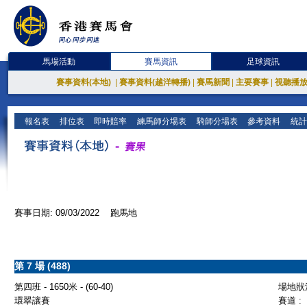
馬場活動
賽馬資訊
足球資訊
賽事資料(本地)
|
賽事資料(越洋轉播)
|
賽馬新聞
|
主要賽事
|
視聽播
報名表
排位表
即時賠率
練馬師分場表
騎師分場表
參考資料
統計
賽事日期: 09/03/2022 跑馬地
第 7 場 (488)
第四班 - 1650米 - (60-40)
場地狀況
環翠讓賽
賽道 :