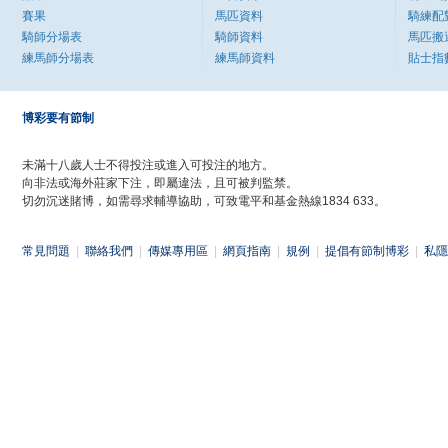
賽果
馬匹資料
騎練配
騎師分場表
騎師資料
馬匹搬
練馬師分場表
練馬師資料
貼士指
博彩要有節制
未滿十八歲人士不得投注或進入可投注的地方。
向非法或海外莊家下注，即屬違法，且可被判監禁。
切勿沉迷賭博，如需尋求輔導協助，可致電平和基金熱線1834 633。
常見問題
|
聯絡我們
|
傳媒專用區
|
網頁指南
|
規例
|
提倡有節制博彩
|
私隱