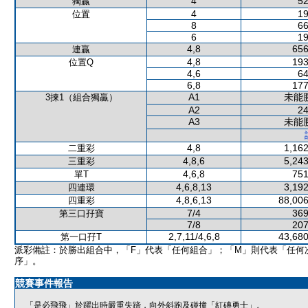
4
52
獨贏
4
19
位置
8
66
6
19
4,8
656
連贏
4,8
193
位置Q
4,6
64
6,8
177
A1
未能
3揀1（組合獨贏）
A2
24
A3
未能
4,8
1,162
二重彩
4,8,6
5,243
三重彩
4,6,8
751
單T
4,6,8,13
3,192
四連環
4,8,6,13
88,006
四重彩
7/4
369
第三口孖寶
7/8
207
2,7,11/4,6,8
43,680
第一口孖T
派彩備註：於勝出組合中，「F」代表「任何組合」；「M」則代表「任何
序」。
競賽事件報告
「是必飛飛」於躍出時嚴重失蹄，向外斜跑及碰撞「紅磚勇士」。