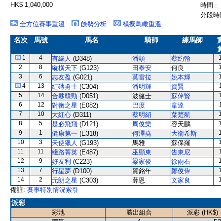
HK$ 1,040,000
時間 :
分段時間
全方位賽事重溫
餘勢分析
模擬鳥瞰重溫
名次
馬號
馬名
騎師
練馬師
1
4
有緣人
(D348)
潘頓
蔡約翰
2
8
縱橫天下
(G123)
田泰安
何良
3
6
志友盈
(G021)
莫雷拉
姚本輝
4
13
紅磚勇士
(C304)
潘明輝
賀賢
5
14
合夥贛勁
(D051)
波健士
蘇偉賢
6
12
對衡之星
(E082)
巴度
韋達
7
10
大紅心
(D311)
蔡明紹
葉楚航
8
5
是必飛飛
(D121)
周俊樂
容天鵬
9
1
健康第一
(E318)
何澤堯
大衛希斯
10
3
天使獵人
(G193)
馬雅
蘇保羅
11
11
綫路菁英
(E487)
巫顯東
告東尼
12
9
好友利
(C223)
梁家俊
徐雨石
13
7
行星夢
(D100)
賀銘年
鄭俊偉
14
2
元朗之星
(C303)
薛恩
文家良
備註:
賽事特別情況索引
派彩
彩池
勝出組合
派彩 (HK$)