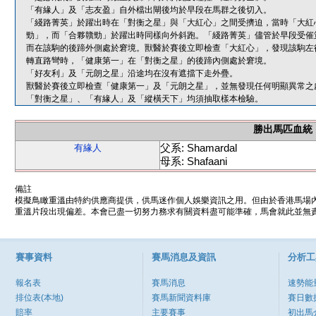
「有緣人」及「志友盈」自外檔出閘後均於早段在馬群之後切入。
「綫路菁英」於躍出時在「對衡之星」與「大紅心」之間受擠迫，當時「大紅
勁」，而「合夥贛勁」於躍出時同樣向外斜跑。「綫路菁英」儘管於早段受催
而在該駒的後蹄外側處於窘境。獸醫於賽後立即檢查「大紅心」，發現該駒左
轉直路彎時，「健康第一」在「對衡之星」的後蹄內側處於窘境。
「好友利」及「元朗之星」沿途均在沒有遮擋下走外疊。
獸醫於賽後立即檢查「健康第一」及「元朗之星」，並無發現任何明顯異常之
「對衡之星」、「有緣人」及「縱橫天下」均須抽取樣本檢驗。
勝出馬匹血統
父系: Shamardal
有緣人
母系: Shafaani
備註
模擬鳥瞰重溫由特約供應商提供，供馬迷作個人娛樂資訊之用。但由於香港馬場
重溫片段出現偏差。本會已盡一切努力務求有關資料盡可能準確，馬會就此並無責
賽事資料
賽馬消息及資訊
分析工
報名表
賽馬消息
速勢能
排位表(本地)
賽馬新聞資料庫
賽日數
賠率
主要賽事
初出馬