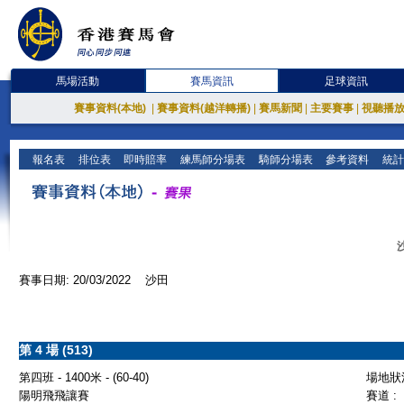
馬場活動
賽馬資訊
足球資訊
賽事資料(本地)
|
賽事資料(越洋轉播)
|
賽馬新聞
|
主要賽事
|
視聽播
報名表
排位表
即時賠率
練馬師分場表
騎師分場表
參考資料
統計
賽事日期: 20/03/2022 沙田
第 4 場 (513)
第四班 - 1400米 - (60-40)
場地狀況
陽明飛飛讓賽
賽道 :