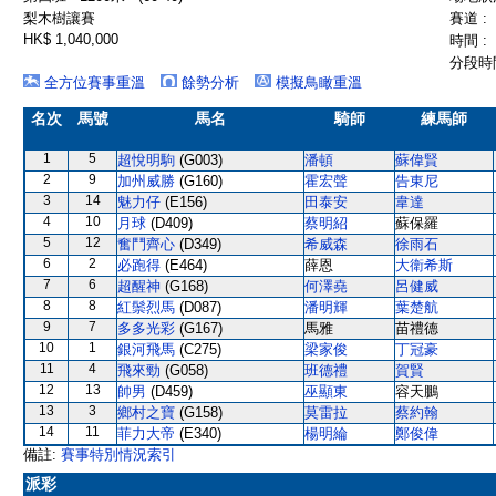
梨木樹讓賽
賽道 :
HK$ 1,040,000
時間 :
分段時間
全方位賽事重溫
餘勢分析
模擬鳥瞰重溫
名次
馬號
馬名
騎師
練馬師
1
5
超悅明駒
(G003)
潘頓
蘇偉賢
2
9
加州威勝
(G160)
霍宏聲
告東尼
3
14
魅力仔
(E156)
田泰安
韋達
4
10
月球
(D409)
蔡明紹
蘇保羅
5
12
奮鬥齊心
(D349)
希威森
徐雨石
6
2
必跑得
(E464)
薛恩
大衛希斯
7
6
超醒神
(G168)
何澤堯
呂健威
8
8
紅鬃烈馬
(D087)
潘明輝
葉楚航
9
7
多多光彩
(G167)
馬雅
苗禮德
10
1
銀河飛馬
(C275)
梁家俊
丁冠豪
11
4
飛來勁
(G058)
班德禮
賀賢
12
13
帥男
(D459)
巫顯東
容天鵬
13
3
鄉村之寶
(G158)
莫雷拉
蔡約翰
14
11
菲力大帝
(E340)
楊明綸
鄭俊偉
備註:
賽事特別情況索引
派彩