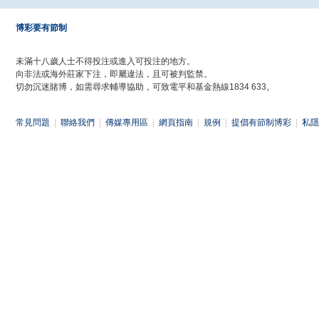
博彩要有節制
未滿十八歲人士不得投注或進入可投注的地方。
向非法或海外莊家下注，即屬違法，且可被判監禁。
切勿沉迷賭博，如需尋求輔導協助，可致電平和基金熱線1834 633。
常見問題
|
聯絡我們
|
傳媒專用區
|
網頁指南
|
規例
|
提倡有節制博彩
|
私隱