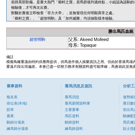
前蹄系部割傷。是賽大熱門「鄉村之寶」居馬群後列過終點，小組認為該駒的
檢驗後，才可再次出賽。
獸醫於賽後立即檢查「菲力大帝」，並無發現任何明顯異常之處。
「鄉村之寶」、「超悅明駒」及「加州威勝」均須抽取樣本檢驗。
勝出馬匹血統
父系: Akeed Mofeed
超悅明駒
母系: Topaque
備註
模擬鳥瞰重溫由特約供應商提供，供馬迷作個人娛樂資訊之用。但由於香港馬場
重溫片段出現偏差。本會已盡一切努力務求有關資料盡可能準確，馬會就此並無責
賽事資料
賽馬消息及資訊
分析工
報名表
賽馬消息
速勢能
排位表(本地)
賽馬新聞資料庫
賽日數
賠率
主要賽事
初出馬
賽果
馬匹資料
騎練配
騎師分場表
騎師資料
馬匹搬
練馬師分場表
練馬師資料
貼士指