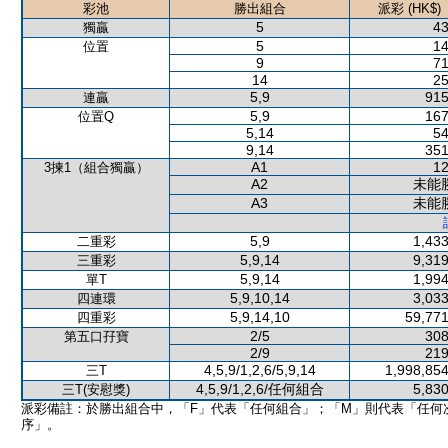
彩池
勝出組合
派彩 (HK$)
5
43
獨贏
5
14
位置
9
71
14
25
5,9
915
連贏
5,9
167
位置Q
5,14
54
9,14
351
A1
12
3揀1（組合獨贏）
A2
未能
A3
未能
5,9
1,433
二重彩
5,9,14
9,319
三重彩
5,9,14
1,994
單T
5,9,10,14
3,033
四連環
5,9,14,10
59,771
四重彩
2/5
308
第五口孖寶
2/9
219
4,5,9/1,2,6/5,9,14
1,998,854
三T
4,5,9/1,2,6/任何組合
5,830
三T(安慰獎)
派彩備註：於勝出組合中，「F」代表「任何組合」；「M」則代表「任何
序」。