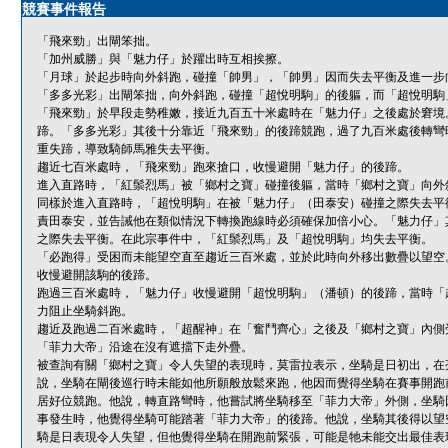
競賽事件報告
「飛來勁」出閘笨拙。
「加州威勝」與「魅力仔」於躍出時互相挨擦。
「月球」於起步時向外斜跑，碰撞「帥男」，「帥男」因而失去平衡及進一步
「多多光彩」出閘笨拙，向外斜跑，碰撞「超悅明駒」的後軀，而「超悅明駒
「飛來勁」於早段走勢稚嫩，接近九百五十米處時在「魅力仔」之後處於窘境
蹄。「多多光彩」其後十分靠近「飛來勁」的後蹄競跑，過了九百米處後轉彎
重失蹄，導致騎師馬雅失去平衡。
趨近七百米處時，「飛來勁」跑來搶口，收慢避開「魅力仔」的後蹄。
進入直路時，「紅鬃烈馬」被「鄉村之寶」碰撞後軀，當時「鄉村之寶」向外
同樣於進入直路時，「超悅明駒」在被「魅力仔」（田泰安）碰撞之際失去平
責田泰安，並告誡他在類似情況下轉換跑線時必須確保加倍小心。「魅力仔」
之際失去平衡。在此宗事件中，「紅鬃烈馬」及「超悅明駒」均失去平衡。
「必跑得」受困而未能望空直至趨近三百米處，並於此時向外移出數疊以望空
收慢避開該駒的後蹄。
跑過三百米處時，「魅力仔」收慢避開「超悅明駒」（潘頓）的後蹄，當時「
力阻止坐騎斜跑。
趨近及跑過二百米處時，「超醒神」在「奮鬥齊心」之後及「鄉村之寶」內側
「菲力大帝」沿途在沒有遮擋下走外疊。
被查詢有關「鄉村之寶」令人失望的表現時，莫雷拉表示，坐騎是日初出，在
說，坐騎在閘後巡行時未能如他所願般放鬆來跑，他因而覺得坐騎在賽事開跑
居好位競跑。他說，轉直路彎時，他嘗試將坐騎移至「菲力大帝」外側，坐騎
事發生時，他覺得坐騎可能踏著「菲力大帝」的後蹄。他說，坐騎其後得以望
騎是日表現令人失望，但他覺得坐騎在開跑前緊張，可能是牠未能交出最佳表