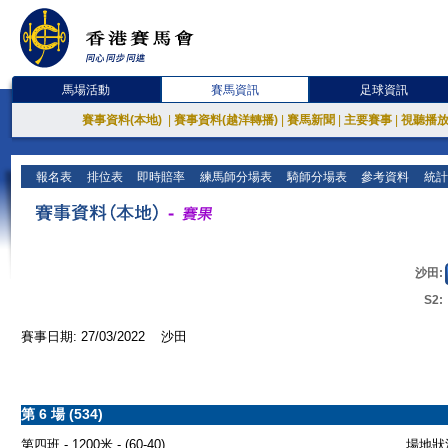
馬場活動
賽馬資訊
足球資訊
賽事資料(本地)
|
賽事資料(越洋轉播)
|
賽馬新聞
|
主要賽事
|
視聽播
報名表
排位表
即時賠率
練馬師分場表
騎師分場表
參考資料
統計
沙田:
S2:
賽事日期: 27/03/2022 沙田
第 6 場 (534)
第四班 - 1200米 - (60-40)
場地狀況