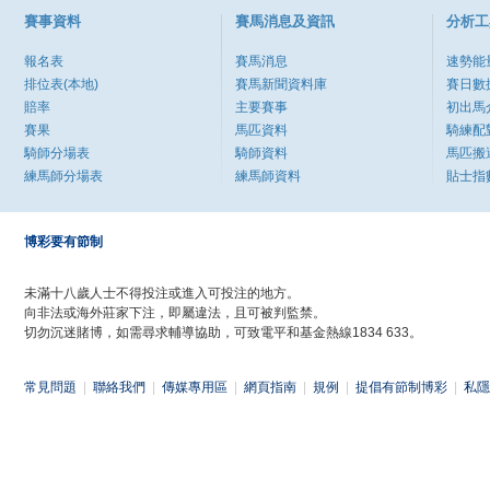
賽事資料
賽馬消息及資訊
分析工
報名表
賽馬消息
速勢能
排位表(本地)
賽馬新聞資料庫
賽日數
賠率
主要賽事
初出馬
賽果
馬匹資料
騎練配
騎師分場表
騎師資料
馬匹搬
練馬師分場表
練馬師資料
貼士指
博彩要有節制
未滿十八歲人士不得投注或進入可投注的地方。
向非法或海外莊家下注，即屬違法，且可被判監禁。
切勿沉迷賭博，如需尋求輔導協助，可致電平和基金熱線1834 633。
常見問題
|
聯絡我們
|
傳媒專用區
|
網頁指南
|
規例
|
提倡有節制博彩
|
私隱