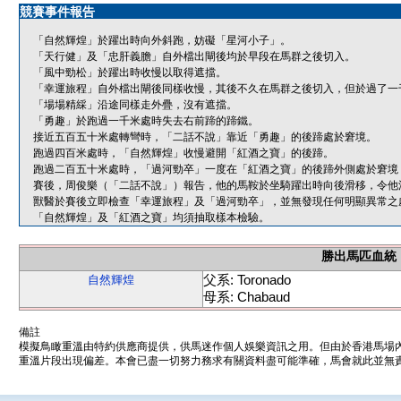
競賽事件報告
「自然輝煌」於躍出時向外斜跑，妨礙「星河小子」。
「天行健」及「忠肝義膽」自外檔出閘後均於早段在馬群之後切入。
「風中勁松」於躍出時收慢以取得遮擋。
「幸運旅程」自外檔出閘後同樣收慢，其後不久在馬群之後切入，但於過了一
「場場精綵」沿途同樣走外疊，沒有遮擋。
「勇趣」於跑過一千米處時失去右前蹄的蹄鐵。
接近五百五十米處轉彎時，「二話不說」靠近「勇趣」的後蹄處於窘境。
跑過四百米處時，「自然輝煌」收慢避開「紅酒之寶」的後蹄。
跑過二百五十米處時，「過河勁卒」一度在「紅酒之寶」的後蹄外側處於窘境
賽後，周俊樂（「二話不說」）報告，他的馬鞍於坐騎躍出時向後滑移，令他
獸醫於賽後立即檢查「幸運旅程」及「過河勁卒」，並無發現任何明顯異常之
「自然輝煌」及「紅酒之寶」均須抽取樣本檢驗。
勝出馬匹血統
父系: Toronado
自然輝煌
母系: Chabaud
備註
模擬鳥瞰重溫由特約供應商提供，供馬迷作個人娛樂資訊之用。但由於香港馬場
重溫片段出現偏差。本會已盡一切努力務求有關資料盡可能準確，馬會就此並無責