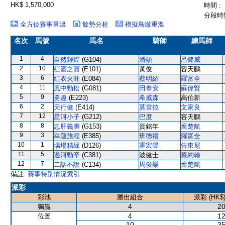
HK$ 1,570,000
時間 :
分段時間
全方位賽事重溫
餘勢分析
模擬鳥瞰重溫
名次
馬號
馬名
騎師
練馬師
1
4
自然輝煌
(G104)
潘頓
呂健威
2
10
紅酒之寶
(E101)
黃俊
容天鵬
3
6
紅衣火旺
(E084)
蔡明紹
羅富全
4
11
風中勁松
(G081)
田泰安
蘇偉賢
5
9
勇趣
(E223)
希威森
高伯新
6
2
天行健
(E414)
莫雷拉
文家良
7
12
星河小子
(G212)
巴度
容天鵬
8
8
忠肝義膽
(G153)
賀銘年
葉楚航
9
3
幸運旅程
(E385)
班德禮
羅富全
10
1
場場精綵
(D126)
霍宏聲
告東尼
11
5
過河勁卒
(C381)
波健士
蔡約翰
12
7
二話不說
(C134)
周俊樂
葉楚航
備註:
賽事特別情況索引
派彩
彩池
勝出組合
派彩 (HK$
4
20
獨贏
4
12
位置
10
35