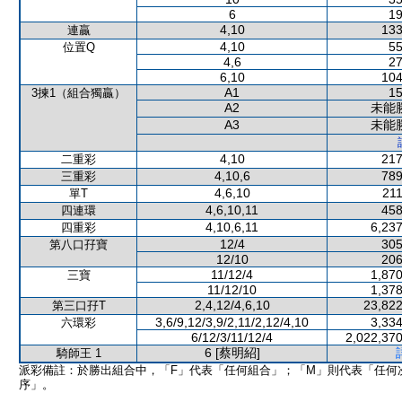
6
19
4,10
133
連贏
4,10
55
位置Q
4,6
27
6,10
104
A1
15
3揀1（組合獨贏）
A2
未能
A3
未能
4,10
217
二重彩
4,10,6
789
三重彩
4,6,10
211
單T
4,6,10,11
458
四連環
4,10,6,11
6,237
四重彩
12/4
305
第八口孖寶
12/10
206
11/12/4
1,870
三寶
11/12/10
1,378
2,4,12/4,6,10
23,822
第三口孖T
3,6/9,12/3,9/2,11/2,12/4,10
3,334
六環彩
6/12/3/11/12/4
2,022,370
6 [蔡明紹]
騎師王 1
派彩備註：於勝出組合中，「F」代表「任何組合」；「M」則代表「任何
序」。