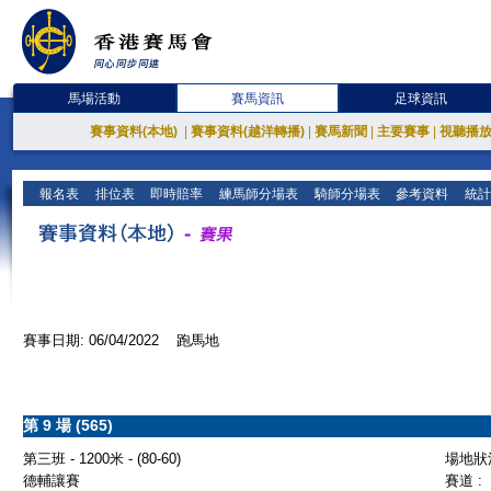
馬場活動
賽馬資訊
足球資訊
賽事資料(本地)
|
賽事資料(越洋轉播)
|
賽馬新聞
|
主要賽事
|
視聽播
報名表
排位表
即時賠率
練馬師分場表
騎師分場表
參考資料
統計
賽事日期: 06/04/2022 跑馬地
第 9 場 (565)
第三班 - 1200米 - (80-60)
場地狀況
德輔讓賽
賽道 :