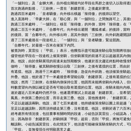
「一舖到位」及「金獅大將」自外檔出閘後均於早段在馬群之後切入以取得遮
首次跑過終點後，「三劍俠」一度在「創建群英」之後處於窘境。
跑過四百米處時，「皇者驕傲」向外移出橫越「辣得傲」的後蹄以望空。
進入直路時，「帝豪大師」在「順心寶」與「一舖到位」之間無路可上，其後
跑過三百米處時，「一舖到位」移至「辣得傲」的外側，當時「辣得傲」在「
跑過二百五十米處時，「合夥年代」向外移出避開「獵狐者威」的後蹄，當時
的後蹄。當「合夥年代」向外移出時，居其外側的「三劍俠」向外斜跑避開該
過了二百米處後在一段途程上，「一舖到位」與「皇者驕傲」緊迫競跑。
「合夥年代」於最後一百米在催策下內閃。
被查詢時，莫雷拉（「甲烷」）表示，他獲指示盡可能讓坐騎佔取預期將領放
儘管他於早段在一段途程上催策坐騎，但坐騎展現的前速不足以超越居其內側
跑。他說，由於坐騎展現的前速未如預期般快，他遂於首次趨近終點時收慢坐
做時，「辣得傲」被其騎師收慢以佔取「三劍俠」之後有遮擋的位置，而由於
有遮擋。他說，跑過千三米處時，「辣得傲」急促向外斜跑，他須催策坐騎超
外疊。他說，他於過了千一米處後曾希望能佔取「創建群英」之後有遮擋的位
他說，然而「三劍俠」在坐騎內側保持位置，他因而未能將坐騎向內移入，但
時數度望向內側以確定是否有可能佔取有遮擋的位置。他說，坐騎未能向內移
速於趨近八百米處時仍然不快，他遂選擇嘗試上前超越「創建群英」，並希望
鳳凰」外側第二疊的位置，而非走第三疊。他說，當他推進時，「創建群英」
不足以超越該兩駒。他說，過了七百米處後，他持續催策坐騎以圖上前超越「
至足以超越該駒，因而須持續走第三疊，沒有遮擋。他說，坐騎於過了六百米
經考慮所有情況後，包括賽事有關時間的段速，小組告訴莫雷拉，小組認為，
法，因為除非「創建群英」的騎師讓「甲烷」超前，否則「甲烷」將無可避免
離該駒。小組告誡莫雷拉，在此情況下，他須盡可能確保策騎坐騎的方式，可
「甲烷」，並無發現任何明顯異常之處。