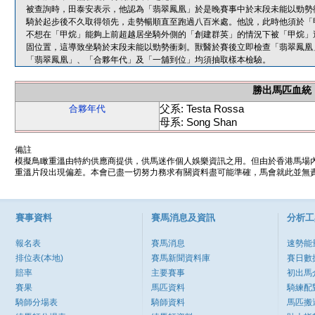
被查詢時，田泰安表示，他認為「翡翠鳳凰」於是晚賽事中於末段未能以勁勢
騎於起步後不久取得領先，走勢暢順直至跑過八百米處。他說，此時他須於「
不想在「甲烷」能夠上前超越居坐騎外側的「創建群英」的情況下被「甲烷」
固位置，這導致坐騎於末段未能以勁勢衝刺。獸醫於賽後立即檢查「翡翠鳳凰
「翡翠鳳凰」、「合夥年代」及「一舖到位」均須抽取樣本檢驗。
勝出馬匹血統
父系: Testa Rossa
合夥年代
母系: Song Shan
備註
模擬鳥瞰重溫由特約供應商提供，供馬迷作個人娛樂資訊之用。但由於香港馬場
重溫片段出現偏差。本會已盡一切努力務求有關資料盡可能準確，馬會就此並無責
賽事資料
賽馬消息及資訊
分析工
報名表
賽馬消息
速勢能
排位表(本地)
賽馬新聞資料庫
賽日數
賠率
主要賽事
初出馬
賽果
馬匹資料
騎練配
騎師分場表
騎師資料
馬匹搬