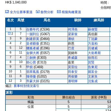
HK$ 1,040,000
時間 :
分段時間
全方位賽事重溫
餘勢分析
模擬鳥瞰重溫
名次
馬號
馬名
騎師
練馬師
1
5
合夥年代
(C534)
何澤堯
蘇偉賢
2
7
一舖到位
(G067)
梁家俊
高伯新
3
9
創建群英
(D464)
潘頓
丁冠豪
4
2
皇者驕傲
(E351)
薛恩
方嘉柏
5
12
獵狐者威
(E296)
巴度
呂健威
6
11
金獅大將
(E057)
賀銘年
大衛希斯
7
4
三劍俠
(E303)
希威森
徐雨石
8
10
順心寶
(E313)
嘉里
賀賢
9
6
甲烷
(C469)
莫雷拉
告東尼
10
1
翡翠鳳凰
(D179)
田泰安
羅富全
11
8
辣得傲
(G202)
周俊樂
文家良
12
3
帝豪大師
(D225)
潘明輝
沈集成
備註:
賽事特別情況索引
派彩
彩池
勝出組合
派彩 (HK$)
5
53
獨贏
5
16
位置
7
124