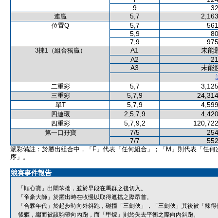
9
32
5,7
2,163
連贏
5,7
561
位置Q
5,9
80
7,9
975
A1
未能
3揀1（組合獨贏）
A2
21
A3
未能
5,7
3,125
二重彩
5,7,9
24,314
三重彩
5,7,9
4,599
單T
2,5,7,9
4,420
四連環
5,7,9,2
120,722
四重彩
7/5
254
第一口孖寶
7/7
552
派彩備註：於勝出組合中，「F」代表「任何組合」；「M」則代表「任何
序」。
競賽事件報告
「順心寶」出閘笨拙，並於早段在馬群之後切入。
「帝豪大師」於躍出時在收慢以取得遮擋之際昂首。
「合夥年代」於起步時向外斜跑，碰撞「三劍俠」，「三劍俠」其後被「辣得
後軀，繼而被該駒帶向內跑，而「甲烷」則於失去平衡之際向內斜跑。