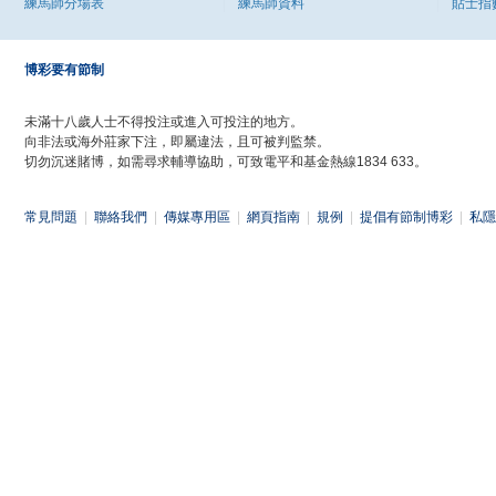
練馬師分場表
練馬師資料
貼士指
博彩要有節制
未滿十八歲人士不得投注或進入可投注的地方。
向非法或海外莊家下注，即屬違法，且可被判監禁。
切勿沉迷賭博，如需尋求輔導協助，可致電平和基金熱線1834 633。
常見問題
|
聯絡我們
|
傳媒專用區
|
網頁指南
|
規例
|
提倡有節制博彩
|
私隱