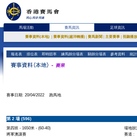
馬場活動
賽馬資訊
足球資訊
賽事資料(本地)
|
賽事資料(越洋轉播)
|
賽馬新聞
|
主要賽事
|
視聽播
報名表
排位表
即時賠率
練馬師分場表
騎師分場表
參考資料
統計
賽事日期: 20/04/2022 跑馬地
第 2 場 (596)
第四班 - 1650米 - (60-40)
場地狀況
將軍澳讓賽
賽道 :