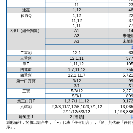
11
23
1,12
48
連贏
1,12
22
位置Q
11,12
37
1,11
77
A1
14
3揀1（組合獨贏）
A2
未能
A3
未能
12,1
63
二重彩
12,1,11
377
三重彩
1,11,12
105
單T
1,7,11,12
755
四連環
12,1,11,7
5,721
四重彩
3/12
99
第十口孖寶
3/1
51
5/3/12
2,271
三寶
5/3/1
899
1,3,7/1,11,12
9,172
第三口孖T
2,3/3,11/7,12/5,10/3,7/1,12
13,065
六環彩
2/11/12/5/3/12
1,198,886
2 [潘頓]
騎師王 1
派彩備註：於勝出組合中，「F」代表「任何組合」；「M」則代表「任何
序」。