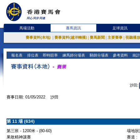
馬場活動
賽馬資訊
足球資訊
賽事資料(本地)
|
賽事資料(越洋轉播)
|
賽馬新聞
|
主要賽事
|
視聽播
報名表
排位表
即時賠率
練馬師分場表
騎師分場表
參考資料
統計
沙田:
賽事日期: 01/05/2022 沙田
第 11 場 (634)
第三班 - 1200米 - (80-60)
場地狀況
果敢精神讓賽
賽道 :