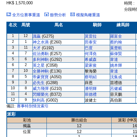
HK$ 1,570,000
時間 :
分段時間
全方位賽事重溫
餘勢分析
模擬鳥瞰重溫
名次
馬號
馬名
騎師
練馬師
1
12
識贏
(G275)
莫雷拉
羅富全
2
1
神之水滴
(E260)
田泰安
蔡約翰
3
11
大才
(G192)
巴度
葉楚航
4
7
佐治勇駒
(E257)
何澤堯
蘇偉賢
5
6
多利神駒
(G292)
希威森
韋達
6
2
英之星
(C058)
梁家俊
姚本輝
7
10
全勝神駒
(E136)
黎海榮
韋達
8
5
帝豪寶寶
(A050)
蔡明紹
沈集成
9
3
必先生
(G288)
薛恩
苗禮德
10
8
威力飛彈
(G210)
潘明輝
呂健威
11
4
閃耀榮光
(B372)
班德禮
容天鵬
12
9
快利高
(G002)
波健士
高伯新
備註:
賽事特別情況索引
派彩
彩池
勝出組合
派彩 (HK$
12
16
獨贏
12
11
位置
1
18