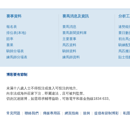
賽事資料
賽馬消息及資訊
分析工
報名表
賽馬消息
速勢能
排位表(本地)
賽馬新聞資料庫
賽日數
賠率
主要賽事
初出馬
賽果
馬匹資料
騎練配
騎師分場表
騎師資料
馬匹搬
練馬師分場表
練馬師資料
貼士指
博彩要有節制
未滿十八歲人士不得投注或進入可投注的地方。
向非法或海外莊家下注，即屬違法，且可被判監禁。
切勿沉迷賭博，如需尋求輔導協助，可致電平和基金熱線1834 633。
常見問題
|
聯絡我們
|
傳媒專用區
|
網頁指南
|
規例
|
提倡有節制博彩
|
私隱