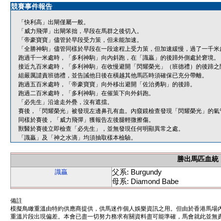
競賽事件報告
「快利高」出閘僅屬一般。
「威力飛彈」出閘笨拙，早段在馬群之後切入。
「帝豪寶寶」儘管於早段受力策，但未能加速。
「全勝神駒」儘管同樣於早段在一段途程上受力策，但加速緩慢，過了一千米
跑過千一米處時，「多利神駒」向內斜跑，在「識贏」的後蹄外側處於窘境。
接近九百米處時，「多利神駒」在收慢避開「閃耀榮光」（班德禮）的後蹄之
組嚴厲譴責班德禮，並告誡他日後在橫越其他馬匹時須確保已充分帶離。
跑過五百米處時，「帝豪寶寶」向外移出避開「佐治勇駒」的後蹄。
跑過二百米處時，「多利神駒」在催策下向外斜跑。
「必先生」沿途走外疊，沒有遮擋。
賽後，「閃耀榮光」被發現左邊鼻孔有血。內窺鏡檢查發現「閃耀榮光」的氣
同樣於賽後，「威力飛彈」獲報告左後腿輕微擦傷。
獸醫於賽後立即檢查「必先生」，並無發現任何明顯異常之處。
「識贏」及「神之水滴」均須抽取樣本檢驗。
勝出馬匹血統
父系: Burgundy
識贏
母系: Diamond Babe
備註
模擬鳥瞰重溫由特約供應商提供，供馬迷作個人娛樂資訊之用。但由於香港馬場
重溫片段出現偏差。本會已盡一切努力務求有關資料盡可能準確，馬會就此並無責