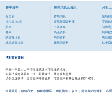
賽事資料
賽馬消息及資訊
分析工
報名表
賽馬消息
速勢能
排位表(本地)
賽馬新聞資料庫
賽日數
賠率
主要賽事
初出馬
賽果
馬匹資料
騎練配
騎師分場表
騎師資料
馬匹搬
練馬師分場表
練馬師資料
貼士指
博彩要有節制
未滿十八歲人士不得投注或進入可投注的地方。
向非法或海外莊家下注，即屬違法，且可被判監禁。
切勿沉迷賭博，如需尋求輔導協助，可致電平和基金熱線1834 633。
常見問題
|
聯絡我們
|
傳媒專用區
|
網頁指南
|
規例
|
提倡有節制博彩
|
私隱