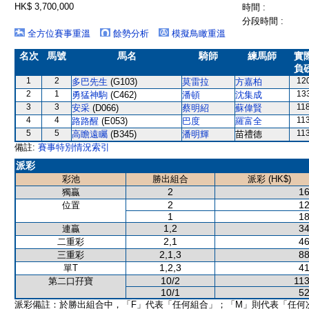
HK$ 3,700,000
時間 :
分段時間 :
全方位賽事重溫
餘勢分析
模擬鳥瞰重溫
名次
馬號
馬名
騎師
練馬師
實
負
1
2
12
多巴先生
(G103)
莫雷拉
方嘉柏
2
1
13
勇猛神駒
(C462)
潘頓
沈集成
3
3
11
安采
(D066)
蔡明紹
蘇偉賢
4
4
11
路路醒
(E053)
巴度
羅富全
5
5
11
高瞻遠矚
(B345)
潘明輝
苗禮德
備註:
賽事特別情況索引
派彩
彩池
勝出組合
派彩 (HK$)
2
16
獨贏
2
12
位置
1
18
1,2
34
連贏
2,1
46
二重彩
2,1,3
88
三重彩
1,2,3
41
單T
10/2
113
第二口孖寶
10/1
52
派彩備註：於勝出組合中，「F」代表「任何組合」；「M」則代表「任何