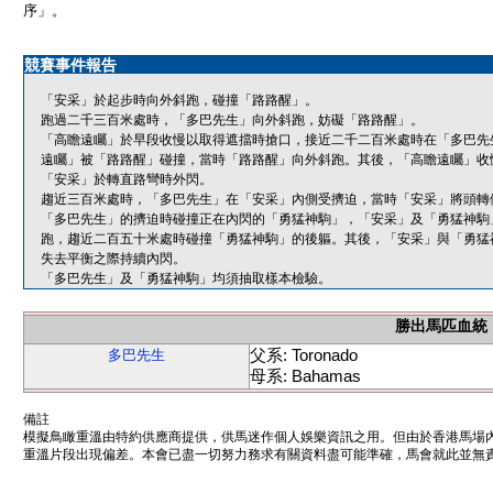
序」。
競賽事件報告
「安采」於起步時向外斜跑，碰撞「路路醒」。
跑過二千三百米處時，「多巴先生」向外斜跑，妨礙「路路醒」。
「高瞻遠矚」於早段收慢以取得遮擋時搶口，接近二千二百米處時在「多巴先
遠矚」被「路路醒」碰撞，當時「路路醒」向外斜跑。其後，「高瞻遠矚」收
「安采」於轉直路彎時外閃。
趨近三百米處時，「多巴先生」在「安采」內側受擠迫，當時「安采」將頭轉
「多巴先生」的擠迫時碰撞正在內閃的「勇猛神駒」，「安采」及「勇猛神駒
跑，趨近二百五十米處時碰撞「勇猛神駒」的後軀。其後，「安采」與「勇猛
失去平衡之際持續內閃。
「多巴先生」及「勇猛神駒」均須抽取樣本檢驗。
勝出馬匹血統
父系: Toronado
多巴先生
母系: Bahamas
備註
模擬鳥瞰重溫由特約供應商提供，供馬迷作個人娛樂資訊之用。但由於香港馬場
重溫片段出現偏差。本會已盡一切努力務求有關資料盡可能準確，馬會就此並無責