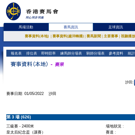
馬場活動
賽馬資訊
足球資訊
賽事資料(本地)
|
賽事資料(越洋轉播)
|
賽馬新聞
|
主要賽事
|
視聽播
報名表
排位表
即時賠率
練馬師分場表
騎師分場表
參考資料
統計
沙田:
賽事日期: 01/05/2022 沙田
第 3 場 (626)
三級賽 - 2400米
場地狀況 :
皇太后紀念盃（讓賽）
賽道 :