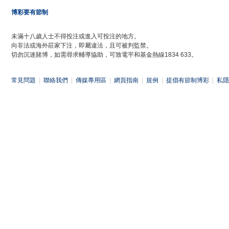
博彩要有節制
未滿十八歲人士不得投注或進入可投注的地方。
向非法或海外莊家下注，即屬違法，且可被判監禁。
切勿沉迷賭博，如需尋求輔導協助，可致電平和基金熱線1834 633。
常見問題
|
聯絡我們
|
傳媒專用區
|
網頁指南
|
規例
|
提倡有節制博彩
|
私隱