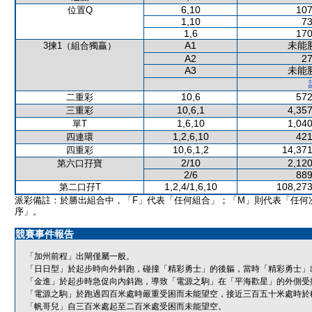
6,10
107
位置Q
1,10
73
1,6
170
A1
未能
3揀1（組合獨贏）
A2
27
A3
未能
10,6
572
二重彩
10,6,1
4,357
三重彩
1,6,10
1,040
單T
1,2,6,10
421
四連環
10,6,1,2
14,371
四重彩
2/10
2,120
第六口孖寶
2/6
889
1,2,4/1,6,10
108,273
第二口孖T
派彩備註：於勝出組合中，「F」代表「任何組合」；「M」則代表「任何
序」。
競賽事件報告
「加州前程」出閘僅屬一般。
「日日型」於起步時向外斜跑，碰撞「精彩勇士」的後軀，當時「精彩勇士」
「金進」於起步時急促向內斜跑，導致「電源之駒」在「平海歡星」的外側受
「電源之駒」於跑過四百米處時嚴重受困而未能望空，接近三百五十米處時於
「帆哥兒」自三百米處起至二百米處受困而未能望空。