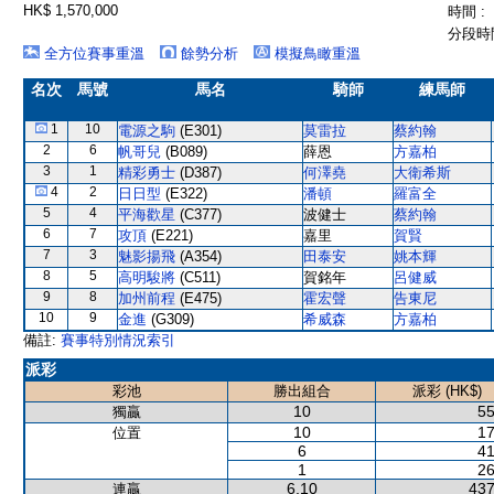
HK$ 1,570,000
時間 :
分段時間
全方位賽事重溫
餘勢分析
模擬鳥瞰重溫
名次
馬號
馬名
騎師
練馬師
1
10
電源之駒
(E301)
莫雷拉
蔡約翰
2
6
帆哥兒
(B089)
薛恩
方嘉柏
3
1
精彩勇士
(D387)
何澤堯
大衛希斯
4
2
日日型
(E322)
潘頓
羅富全
5
4
平海歡星
(C377)
波健士
蔡約翰
6
7
攻頂
(E221)
嘉里
賀賢
7
3
魅影揚飛
(A354)
田泰安
姚本輝
8
5
高明駿將
(C511)
賀銘年
呂健威
9
8
加州前程
(E475)
霍宏聲
告東尼
10
9
金進
(G309)
希威森
方嘉柏
備註:
賽事特別情況索引
派彩
彩池
勝出組合
派彩 (HK$)
10
55
獨贏
10
17
位置
6
41
1
26
6,10
437
連贏