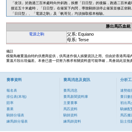
「攻頂」於跑過三百米處時向外斜跑，挨擦「日日型」的後軀，跑過二百米處
接近五十米處時，「日日型」在催策下內閃，導致騎師須停止催策並修正坐騎
「日日型」、「電源之駒」及「帆哥兒」均須抽取樣本檢驗。
勝出馬匹血統
父系: Equiano
電源之駒
母系: Terse
備註
模擬鳥瞰重溫由特約供應商提供，供馬迷作個人娛樂資訊之用。但由於香港馬場
重溫片段出現偏差。本會已盡一切努力務求有關資料盡可能準確，馬會就此並無責
賽事資料
賽馬消息及資訊
分析工
報名表
賽馬消息
速勢能
排位表(本地)
賽馬新聞資料庫
賽日數
賠率
主要賽事
初出馬
賽果
馬匹資料
騎練配
騎師分場表
騎師資料
馬匹搬
練馬師分場表
練馬師資料
貼士指