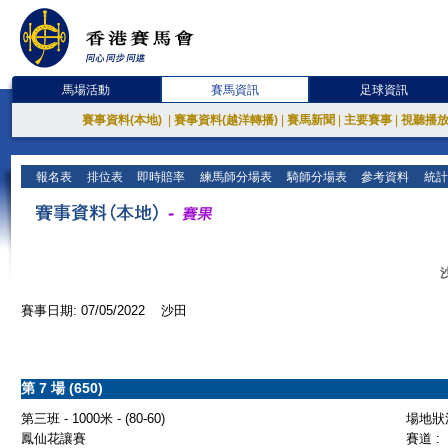
馬場活動
賽馬資訊
足球資訊
賽事資料(本地)
|
賽事資料(越洋轉播)
|
賽馬新聞
|
主要賽事
|
視聽播
報名表
排位表
即時賠率
練馬師分場表
騎師分場表
參考資料
統計
賽事日期: 07/05/2022 沙田
第 7 場 (650)
第三班 - 1000米 - (80-60)
場地狀況
鳳仙花讓賽
賽道 :