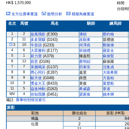
HK$ 1,570,000
時間 :
分段時間
全方位賽事重溫
餘勢分析
模擬鳥瞰重溫
名次
馬號
馬名
騎師
練馬師
1
2
旋風飛影
(E300)
潘頓
蔡約翰
2
11
多多寶驥
(D243)
巫顯東
苗禮德
3
10
牛皇頭
(G233)
何澤堯
鄭俊偉
4
6
大眾勝利
(E177)
班德禮
羅富全
5
1
新力寶
(A379)
陳嘉熙
蘇偉賢
6
12
箭意
(D106)
蔡明紹
蘇保羅
7
7
美麗喝采
(G137)
田泰安
沈集成
8
8
齊心同行
(E287)
嘉里
大衛希斯
9
9
駿天使
(G049)
薛恩
方嘉柏
10
3
獎金大王
(B433)
黃俊
葉楚航
11
5
協進神駒
(D263)
希威森
韋達
WV
4
你知我勝
(D451)
梁家俊
姚本輝
備註:
賽事特別情況索引
派彩
彩池
勝出組合
派彩 (HK$)
2
84
獨贏
2
26
位置
11
59