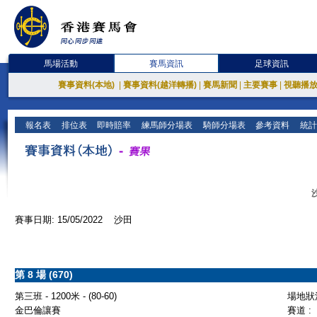
馬場活動
賽馬資訊
足球資訊
賽事資料(本地)
|
賽事資料(越洋轉播)
|
賽馬新聞
|
主要賽事
|
視聽播
報名表
排位表
即時賠率
練馬師分場表
騎師分場表
參考資料
統計
賽事日期: 15/05/2022 沙田
第 8 場 (670)
第三班 - 1200米 - (80-60)
場地狀況
金巴倫讓賽
賽道 :