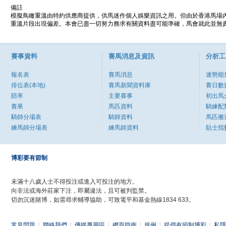
備註
模擬鳥瞰重溫由特約供應商提供，供馬迷作個人娛樂資訊之用。但由於香港馬場
重溫片段出現偏差。本會已盡一切努力務求有關資料盡可能準確，馬會就此並無責
賽事資料
賽馬消息及資訊
分析工
報名表
賽馬消息
速勢能
排位表(本地)
賽馬新聞資料庫
賽日數
賠率
主要賽事
初出馬
賽果
馬匹資料
騎練配
騎師分場表
騎師資料
馬匹搬
練馬師分場表
練馬師資料
貼士指
博彩要有節制
未滿十八歲人士不得投注或進入可投注的地方。
向非法或海外莊家下注，即屬違法，且可被判監禁。
切勿沉迷賭博，如需尋求輔導協助，可致電平和基金熱線1834 633。
常見問題
|
聯絡我們
|
傳媒專用區
|
網頁指南
|
規例
|
提倡有節制博彩
|
私隱