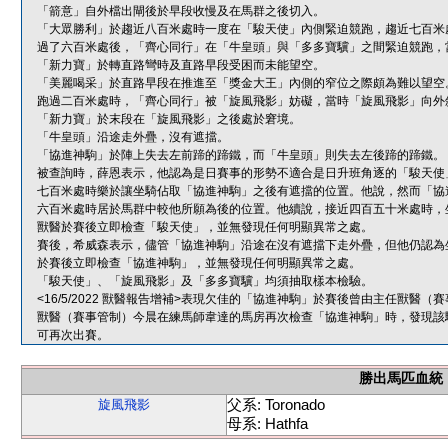
「箭意」自外檔出閘後於早段收慢及在馬群之後切入。
「大眾勝利」於趨近八百米處時一度在「駿天使」內側緊迫競跑，趨近七百米
過了六百米處後，「齊心同行」在「牛皇頭」與「多多寶驥」之間緊迫競跑，
「新力寶」於轉直路彎時及直路早段受困而未能望空。
「美麗喝采」於直路早段在推進至「獎金大王」內側的窄位之際頗為難以望空
跑過二百米處時，「齊心同行」被「旋風飛影」妨礙，當時「旋風飛影」向外
「新力寶」於末段在「旋風飛影」之後處於窘境。
「牛皇頭」沿途走外疊，沒有遮擋。
「協進神駒」於陣上失去左前蹄的蹄鐵，而「牛皇頭」則失去左後蹄的蹄鐵。
被查詢時，薛恩表示，他認為是日賽事的形勢不適合是日升班角逐的「駿天使
七百米處時樂於讓坐騎佔取「協進神駒」之後有遮擋的位置。他說，然而「協
六百米處時居於馬群中較他所願為後的位置。他續說，接近四百五十米處時，
獸醫於賽後立即檢查「駿天使」，並無發現任何明顯異常之處。
賽後，希威森表示，儘管「協進神駒」沿途在沒有遮擋下走外疊，但他仍認為
於賽後立即檢查「協進神駒」，並無發現任何明顯異常之處。
「駿天使」、「旋風飛影」及「多多寶驥」均須抽取樣本檢驗。
<16/5/2022 獸醫報告增補>表現欠佳的「協進神駒」於賽後曾由主任獸
獸醫（賽事管制）今晨在練馬師韋達的馬房再次檢查「協進神駒」時，發現該
可再次出賽。
勝出馬匹血統
父系: Toronado
旋風飛影
母系: Hathfa