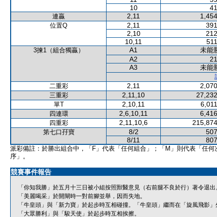
10
41
2,11
1,454
連贏
2,11
391
位置Q
2,10
212
10,11
511
A1
未能
3揀1（組合獨贏）
A2
21
A3
未能
2,11
2,070
二重彩
2,11,10
27,232
三重彩
2,10,11
6,01
單T
2,6,10,11
6,416
四連環
2,11,10,6
215,874
四重彩
8/2
507
第七口孖寶
8/11
807
派彩備註：於勝出組合中，「F」代表「任何組合」；「M」則代表「任何
序」。
競賽事件報告
「你知我勝」於五月十三日被小組按照獸醫意見（右前腿不良於行）著令退出
「美麗喝采」於開閘時一對前腳並舉，因而失地。
「牛皇頭」與「新力寶」於起步時互相碰撞。「牛皇頭」繼而在「旋風飛影」
「大眾勝利」與「駿天使」於起步時互相挨擦。