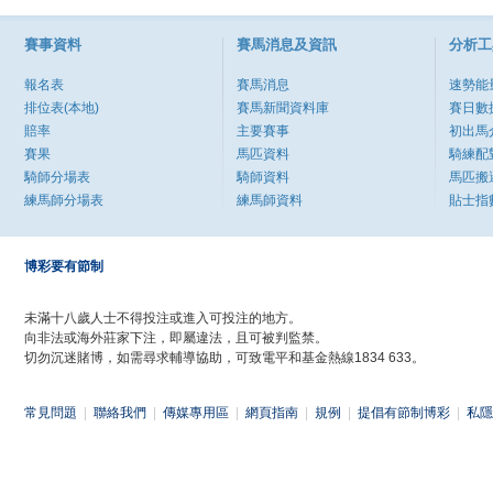
賽事資料
賽馬消息及資訊
分析工
報名表
賽馬消息
速勢能
排位表(本地)
賽馬新聞資料庫
賽日數
賠率
主要賽事
初出馬
賽果
馬匹資料
騎練配
騎師分場表
騎師資料
馬匹搬
練馬師分場表
練馬師資料
貼士指
博彩要有節制
未滿十八歲人士不得投注或進入可投注的地方。
向非法或海外莊家下注，即屬違法，且可被判監禁。
切勿沉迷賭博，如需尋求輔導協助，可致電平和基金熱線1834 633。
常見問題
|
聯絡我們
|
傳媒專用區
|
網頁指南
|
規例
|
提倡有節制博彩
|
私隱