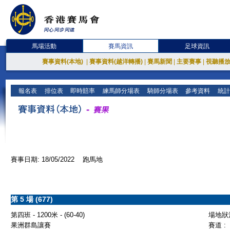
馬場活動
賽馬資訊
足球資訊
賽事資料(本地)
|
賽事資料(越洋轉播)
|
賽馬新聞
|
主要賽事
|
視聽播
報名表
排位表
即時賠率
練馬師分場表
騎師分場表
參考資料
統計
賽事日期: 18/05/2022 跑馬地
第 5 場 (677)
第四班 - 1200米 - (60-40)
場地狀況
果洲群島讓賽
賽道 :