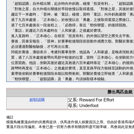
「超額認購」自外檔出閘，起步時向外斜跑，碰撞「投資有利」。「超額認購
「對衡之星」自大外檔出閘後於早段收慢以取得遮擋。「對衡之星」其後於接
趨近千一米處時，「晉神」被「童話」碰撞，當時「童話」向外斜跑避開「勇
過了九百米處後，「正本雄心」於收慢以在「勇趣」之後取得遮擋之際搶口。
過了七百米處後在一段途程上，「必跑得」靠近「勁快聯盟」的後蹄競跑。
「童話」於趨近六百米處時在「人和家盛」之後處於窘境。
進入直路時，「正本雄心」在移至「投資有利」的外側以望空之際失去平衡。
賽後，田泰安報告，「晉神」於賽事較後階段前肢動作感覺欠順。獸醫於賽後
必須通過獸醫檢驗後，才可再次出賽。
同樣於賽後，潘頓表示，考慮到賽事形勢，他認為「人和家盛」是晚表現較表
置，過了八百米處後被帶向馬群中較後的位置，當時「正本雄心」在坐騎前方
位置競跑。他說，坐騎其後於趨近及跑過六百米處時靠近「正本雄心」的後蹄
路彎時再度在「正本雄心」之後處於窘境，直至直路早段方能移至該駒的外側
素導致坐騎於賽事較後階段未能以勁勢衝刺。獸醫於賽後立即檢查「人和家盛
「勁快聯盟」、「超額認購」及「勇趣」均須抽取樣本檢驗。
勝出馬匹血統
父系: Reward For Effort
超額認購
母系: Underfoot
備註
模擬鳥瞰重溫由特約供應商提供，供馬迷作個人娛樂資訊之用。但由於香港馬場
重溫片段出現偏差。本會已盡一切努力務求有關資料盡可能準確，馬會就此並無責