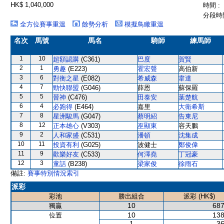
HK$ 1,040,000
時間 :
分段時間
全方位賽事重溫
餘勢分析
模擬鳥瞰重溫
名次
馬號
馬名
騎師
練馬師
1
10
超額認購
(C361)
巴度
賀賢
2
1
勇趣
(E223)
霍宏聲
高伯新
3
6
對衡之星
(E082)
希威森
韋達
4
7
勁快聯盟
(G046)
薛恩
蘇保羅
5
5
晉神
(C476)
田泰安
葉楚航
6
4
必跑得
(E464)
嘉里
大衛希斯
7
8
星洲駿馬
(G047)
蔡明紹
告東尼
8
12
正本雄心
(V303)
巫顯東
容天鵬
9
2
人和家盛
(C531)
潘頓
沈集成
10
11
投資有利
(G025)
波健士
鄭俊偉
11
9
歡樂好友
(C533)
何澤堯
丁冠豪
12
3
童話
(B238)
梁家俊
徐雨石
備註:
賽事特別情況索引
派彩
彩池
勝出組合
派彩 (HK$)
10
687
獨贏
10
138
位置
1
36