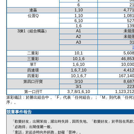
6
21
1,10
4,771
連贏
1,10
1,081
位置Q
6,10
527
1,6
139
A1
未能
3揀1（組合獨贏）
A2
未能
A3
31
10,1
5,608
二重彩
10,1,6
46,853
三重彩
1,6,10
10,030
單T
1,6,7,10
4,412
四連環
10,1,6,7
167,140
四重彩
3/10
8,687
第四口孖寶
3/1
223
3,7,8/1,6,10
1,123,212
第一口孖T
派彩備註：於勝出組合中，「F」代表「任何組合」；「M」則代表「任何
序」。
競賽事件報告
「歡樂好友」出閘笨拙，躍出時失蹄，因而失地。「歡樂好友」於早段在馬群
「必跑得」出閘僅屬一般。
「童話」於起步時向外斜跑，妨礙「晉神」。