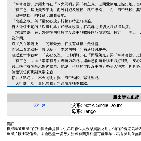
「常常有餘」於躍出時在「木火同明」與「有主意」之間受擠迫之際失地，當
「有主意」其後失去平衡，向外斜跑及碰撞「風中勁松」，而「風中勁松」其
「風中勁松」的後蹄，繼而失地。
「南莊之歌」與「量化歡騰」於起步時互相挨擦。
自大外檔出閘的「疾風勁草」於早段收慢，在馬群之後切入以取得遮擋。
「場場精綵」在走外疊後同樣於早段及中段收慢以取得遮擋。接近一千零五十
及外閃。
過了八百米處後，「閃耀榮光」在沒有遮擋下走外疊。
跑過二百米處時，蔡明紹（「木火同明」）右邊韁繩脫手。
趨近五十米處時，「友心友型」（潘明輝）在「閃耀榮光」與「常常有餘」之
「有主意」，而「常常有餘」則向內斜跑，繼而急促向外移出以紓緩對「友心
週三晚作賽後尚未恢復體力。他說，坐騎於早段及中段走勢令人滿意，但直路
無發現任何明顯異常之處。
接近終點時，「木火同明」與「風中勁松」緊迫競跑。
「天行健」及「量化歡騰」均須抽取樣本檢驗。
勝出馬匹血統
父系: Not A Single Doubt
天行健
母系: Tango
備註
模擬鳥瞰重溫由特約供應商提供，供馬迷作個人娛樂資訊之用。但由於香港馬場
重溫片段出現偏差。本會已盡一切努力務求有關資料盡可能準確，馬會就此並無責