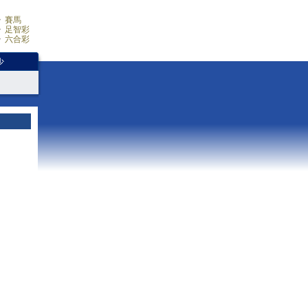
賽馬
足智彩
六合彩
少