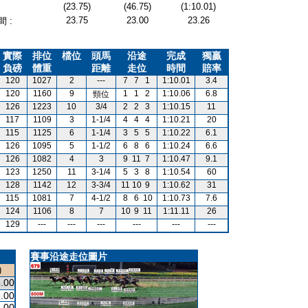
(23.75)
(46.75)
(1:10.01)
23.75
23.00
23.26
 :
實際
排位
檔位
頭馬
沿途
完成
獨贏
負磅
體重
距離
走位
時間
賠率
120
1027
2
---
7
7
1
1:10.01
3.4
120
1160
9
1
1
2
1:10.06
6.8
頸位
126
1223
10
3/4
2
2
3
1:10.15
11
117
1109
3
1-1/4
4
4
4
1:10.21
20
115
1125
6
1-1/4
3
5
5
1:10.22
6.1
126
1095
5
1-1/2
6
8
6
1:10.24
6.6
126
1082
4
3
9
11
7
1:10.47
9.1
123
1250
11
3-1/4
5
3
8
1:10.54
60
128
1142
12
3-3/4
11
10
9
1:10.62
31
115
1081
7
4-1/2
8
6
10
1:10.73
7.6
124
1106
8
7
10
9
11
1:11.11
26
129
---
---
---
---
---
---
賽事沿途走位圖片
)
.00
.00
.00