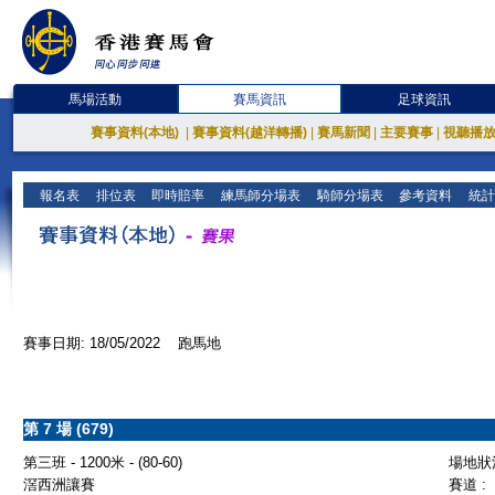
馬場活動
賽馬資訊
足球資訊
賽事資料(本地)
|
賽事資料(越洋轉播)
|
賽馬新聞
|
主要賽事
|
視聽播
報名表
排位表
即時賠率
練馬師分場表
騎師分場表
參考資料
統計
賽事日期: 18/05/2022 跑馬地
第 7 場 (679)
第三班 - 1200米 - (80-60)
場地狀況
滘西洲讓賽
賽道 :