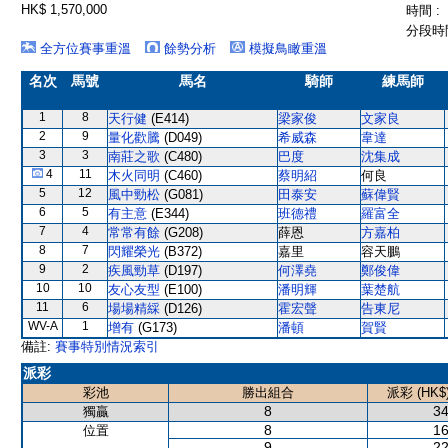
HK$ 1,570,000
時間 :
分段時間
全方位賽事重溫
餘勢分析
模擬鳥瞰重溫
名次
馬號
馬名
騎師
練馬師
1
8
天行健
(E414)
梁家俊
文家良
2
9
量化歡騰
(D049)
希威森
韋達
3
3
南莊之歌
(C480)
巴度
沈集成
4
11
木火同明
(C460)
蔡明紹
何良
5
12
風中勁松
(G081)
田泰安
蘇偉賢
6
5
有主意
(E344)
班德禮
羅富全
7
4
常常有餘
(G208)
薛恩
方嘉柏
8
7
閃耀榮光
(B372)
嘉里
容天鵬
9
2
疾風勁草
(D197)
何澤堯
鄭俊偉
10
10
友心友型
(E100)
潘明輝
葉楚航
11
6
場場精綵
(D126)
霍宏聲
告東尼
WV-A
1
增有
(G173)
潘頓
賀賢
備註:
賽事特別情況索引
派彩
彩池
勝出組合
派彩 (HK$
8
34
獨贏
8
16
位置
9
22