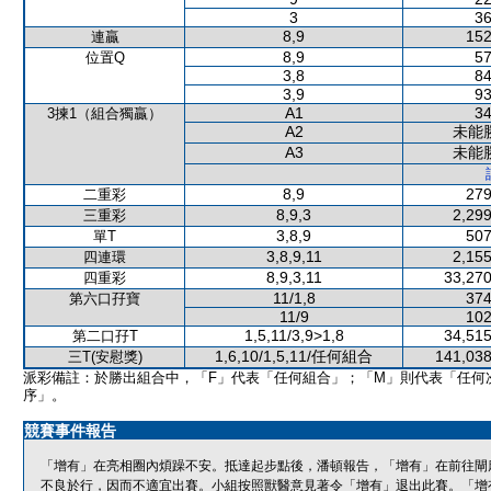
3
36
8,9
152
連贏
8,9
57
位置Q
3,8
84
3,9
93
A1
34
3揀1（組合獨贏）
A2
未能
A3
未能
8,9
279
二重彩
8,9,3
2,299
三重彩
3,8,9
507
單T
3,8,9,11
2,155
四連環
8,9,3,11
33,270
四重彩
11/1,8
374
第六口孖寶
11/9
102
1,5,11/3,9>1,8
34,515
第二口孖T
1,6,10/1,5,11/任何組合
141,038
三T(安慰獎)
派彩備註：於勝出組合中，「F」代表「任何組合」；「M」則代表「任何
序」。
競賽事件報告
「增有」在亮相圈內煩躁不安。抵達起步點後，潘頓報告，「增有」在前往閘
不良於行，因而不適宜出賽。小組按照獸醫意見著令「增有」退出此賽。「增