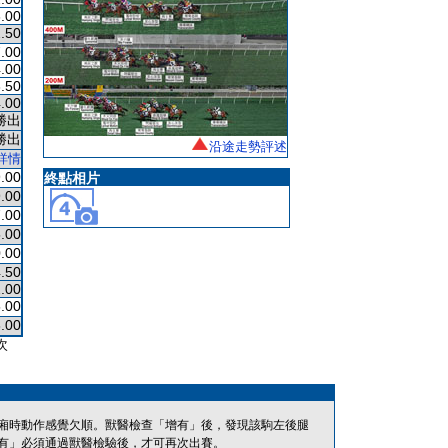
.00
.50
.00
.00
.50
.00
勝出
勝出
沿途走勢評述
詳情
.00
終點相片
.00
.00
.00
.00
.50
.00
.00
.00
次
廂時動作感覺欠順。獸醫檢查「增有」後，發現該駒左後腿
有」必須通過獸醫檢驗後，才可再次出賽。