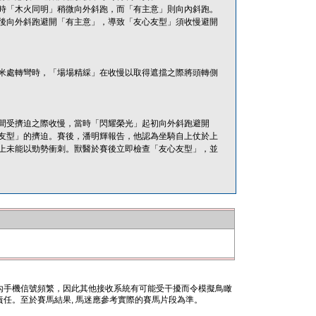
時「木火同明」稍微向外斜跑，而「有主意」則向內斜跑。
後向外斜跑避開「有主意」，導致「友心友型」須收慢避開
米處轉彎時，「場場精綵」在收慢以取得遮擋之際將頭轉側
間受擠迫之際收慢，當時「閃耀榮光」起初向外斜跑避開
友型」的擠迫。賽後，潘明輝報告，他認為坐騎自上仗於上
上未能以勁勢衝刺。獸醫於賽後立即檢查「友心友型」，並
內手機信號頻繁，因此其他接收系統有可能受干擾而令模擬鳥瞰
任。至於賽馬結果, 馬迷應參考實際的賽馬片段為準。