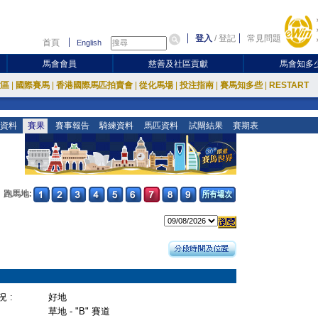
登入
/
登記
常見問題
首頁
English
馬會會員
慈善及社區貢獻
馬會知多
放區
|
國際賽馬
|
香港國際馬匹拍賣會
|
從化馬場
|
投注指南
|
賽馬知多些
|
RESTART
資料
賽果
賽事報告
騎練資料
馬匹資料
試閘結果
賽期表
跑馬地:
 :
好地
草地 - "B" 賽道